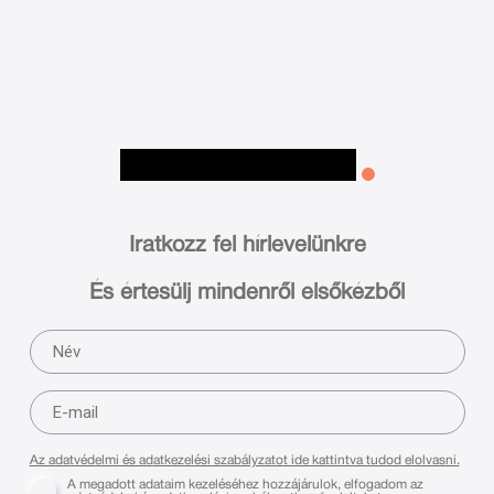
Iratkozz fel hírlevelünkre
És értesülj mindenről elsőkézből
Az adatvédelmi és adatkezelési szabályzatot ide kattintva tudod elolvasni.
A megadott adataim kezeléséhez hozzájárulok, elfogadom az