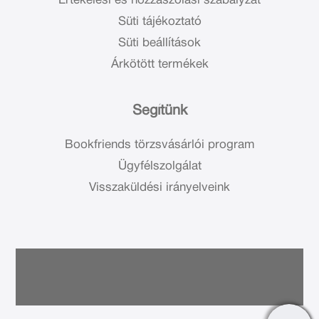
Értékelési és hozzászólási szabályzat
Süti tájékoztató
Süti beállítások
Árkötött termékek
Segítünk
Bookfriends törzsvásárlói program
Ügyfélszolgálat
Visszaküldési irányelveink