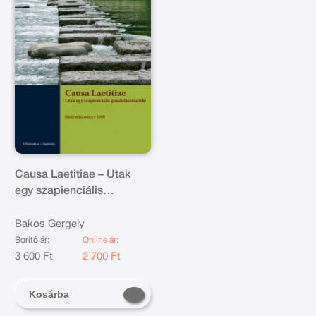
Causa Laetitiae – Utak
egy szapienciális
gondolkodás felé
Bakos Gergely
Borító ár:
Online ár:
3 600 Ft
2 700 Ft
Kosárba