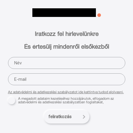
Iratkozz fel hírlevelünkre
És értesülj mindenről elsőkézből
Az adatvédelmi és adatkezelési szabályzatot ide kattintva tudod elolvasni.
A megadott adataim kezeléséhez hozzájárulok, elfogadom az
adatvédelmi és adatkezelési szabályzatban foglaltakat,
feliratkozás