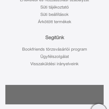
Értékelési és hozzászólási szabályzat
Süti tájékoztató
Süti beállítások
Árkötött termékek
Segítünk
Bookfriends törzsvásárlói program
Ügyfélszolgálat
Visszaküldési irányelveink