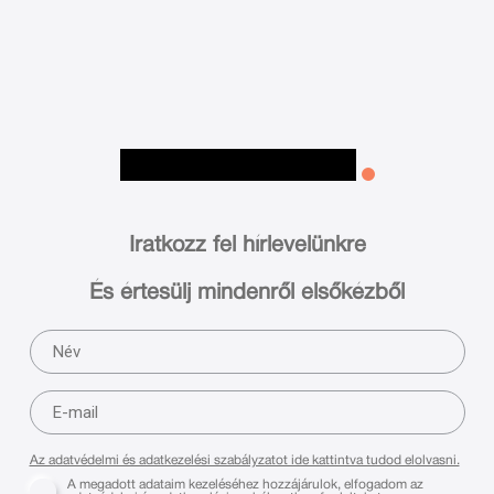
Iratkozz fel hírlevelünkre
És értesülj mindenről elsőkézből
Az adatvédelmi és adatkezelési szabályzatot ide kattintva tudod elolvasni.
A megadott adataim kezeléséhez hozzájárulok, elfogadom az