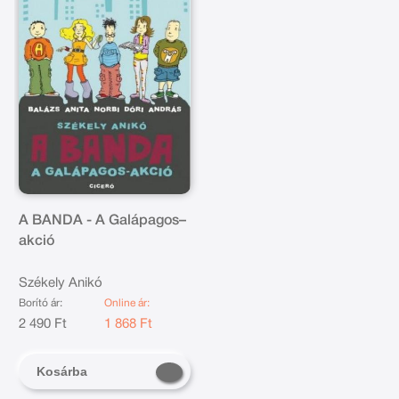
A BANDA - A Galápagos–
akció
Székely Anikó
Borító ár:
Online ár:
2 490 Ft
1 868 Ft
Kosárba