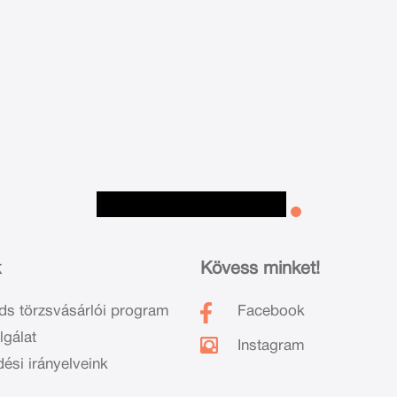
k
Kövess minket!
ds törzsvásárlói program
Facebook
lgálat
Instagram
dési irányelveink