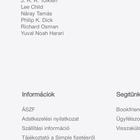
J. R. R. Tolkien
Lee Child
Náray Tamás
Philip K. Dick
Richard Osman
Yuval Noah Harari
Információk
Segítün
ÁSZF
Bookfrien
Adatkezelési nyilatkozat
Ügyfélszo
Szállítási információ
Visszakül
Tájékoztató a Simple fizetésről