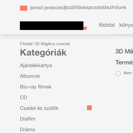
szállítás
kapcsolat
ászf
rólunk
[email protected]
főoldal
köny
Főoldal
3D Mágikus szemek
Kategóriák
3D Má
Termé
Ajándékkártya
Nem r
Albumok
Blu-ray filmek
CD
Család és szülők
Diafilm
Dráma