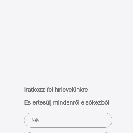
Iratkozz fel hírlevelünkre
És értesülj mindenről elsőkézből