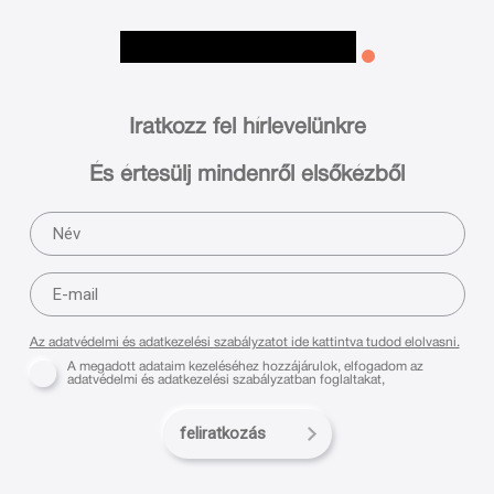
Iratkozz fel hírlevelünkre
És értesülj mindenről elsőkézből
Az adatvédelmi és adatkezelési szabályzatot ide kattintva tudod elolvasni.
A megadott adataim kezeléséhez hozzájárulok, elfogadom az
adatvédelmi és adatkezelési szabályzatban foglaltakat,
feliratkozás