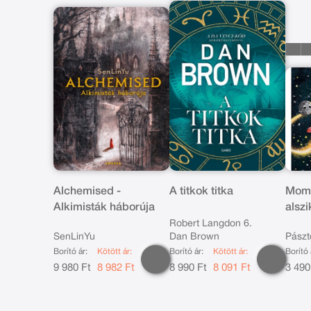
Alchemised -
A titkok titka
Momó
Alkimisták háborúja
alsz
Robert Langdon 6.
SenLinYu
Dan Brown
Pászt
Borító ár:
Kötött ár:
Borító ár:
Kötött ár:
Borító 
9 980 Ft
8 982 Ft
8 990 Ft
8 091 Ft
3 490