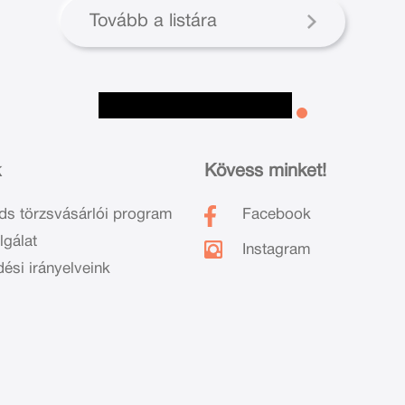
Tovább a listára
k
Kövess minket!
ds törzsvásárlói program
Facebook
lgálat
Instagram
dési irányelveink