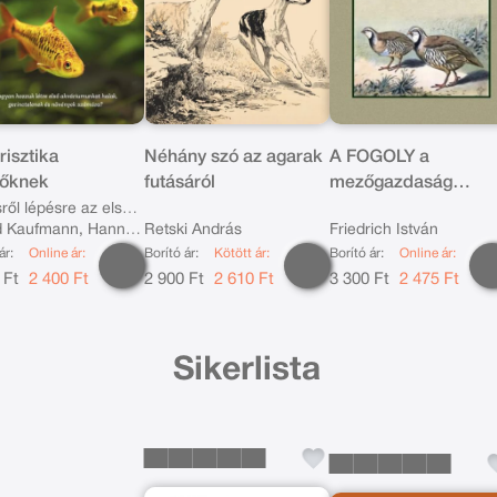
risztika
Néhány szó az agarak
A FOGOLY a
őknek
futásáról
mezőgazdaság
leghasznosabb vadj
ről lépésre az első
 Kaufmann, Hanns-
Retski András
Friedrich István
ium kialakításához
ár:
Online ár:
Borító ár:
Kötött ár:
Borító ár:
Online ár:
ause
 Ft
2 400 Ft
2 900 Ft
2 610 Ft
3 300 Ft
2 475 Ft
Sikerlista