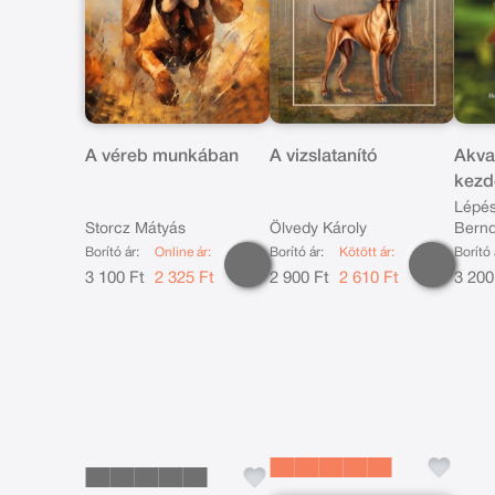
A véreb munkában
A vizslatanító
Akva
kezd
Lépés
Storcz Mátyás
Ölvedy Károly
Bernd
akvár
Borító ár:
Online ár:
Borító ár:
Kötött ár:
Borító 
J. Kr
3 100 Ft
2 325 Ft
2 900 Ft
2 610 Ft
3 200