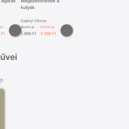
 agarak
Megszelídítettek a
kutyák
Csányi Vilmos
ár:
Borító ár:
Kötött ár:
 Ft
5 999 Ft
5 399 Ft
űvei