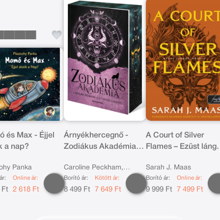
 és Max - Éjjel
Árnyékhercegnő -
A Court of Silver
ik a nap?
Zodiákus Akadémia -
Flames – Ezüst láng
Éldekorált kiadás
udvara (Tüskék és
ohy Panka
Caroline Peckham,
Sarah J. Maas
rózsák udvara 5.)
ár:
Online ár:
Borító ár:
Kötött ár:
Borító ár:
Online ár:
Susanne Valenti
 Ft
2 618 Ft
8 499 Ft
7 649 Ft
9 999 Ft
7 499 Ft