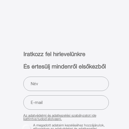
Iratkozz fel hírlevelünkre
És értesülj mindenről elsőkézből
Az adatvédelmi és adatkezelési szabályzatot ide
kattintva tudod elolvasni.
A megadott adataim kezeléséhez hozzájárulok,
elfogadom az adatvédelmi és adatkezelési