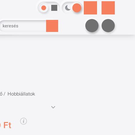
ő
/
Hobbiállatok
 Ft