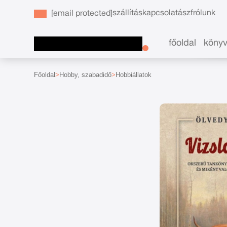
szállítás
kapcsolat
ászf
rólunk
[email protected]
főoldal
köny
Főoldal
Hobby, szabadidő
Hobbiállatok