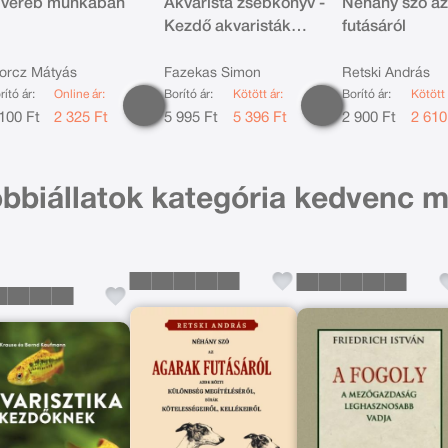
 véreb munkában
Akvarista zsebkönyv -
Néhány szó az
Kezdő akvaristák
futásáról
számára
orcz Mátyás
Fazekas Simon
Retski András
rító ár:
Online ár:
Borító ár:
Kötött ár:
Borító ár:
Kötött 
100 Ft
2 325 Ft
5 995 Ft
5 396 Ft
2 900 Ft
2 610
bbiállatok kategória kedvenc m