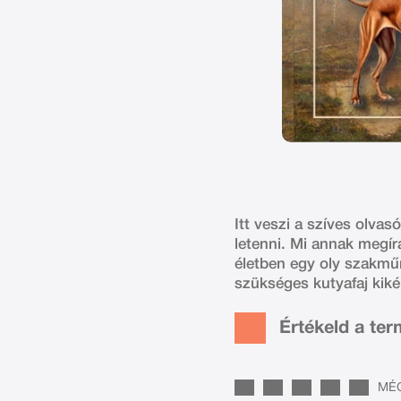
Itt veszi a szíves olva
letenni. Mi annak megír
életben egy oly szakműn
szükséges kutyafaj kiké
Értékeld a te
MÉG