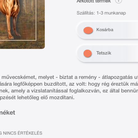
Árkötött termék
Szállítás:
1-3 munkanap
Kosárba
Tetszik
só művecskémet, melyet - biztat a remény - átlapozgatás 
ására legfőképpen buzdított, az volt: hogy rég éreztük má
ek, amely a vizslatanítással foglalkozván, ez által bennü
pzését lehetőleg elő mozdítani.
rméket
 NINCS ÉRTÉKELÉS