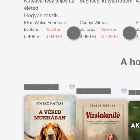
Kutyával lesz teljes az
Segítség, kutyás lettem
A
életed
Hogyan teszik
négylábú barátaink
Elias Weiss Friedman
Csányi Vilmos
St
jobbá a világot és az
Borító ár:
Kötött ár:
Borító ár:
Online ár:
Bo
5 499 Ft
4 949 Ft
4 999 Ft
3 749 Ft
3 
embereket
A ho