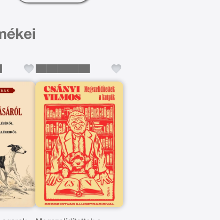
mékei