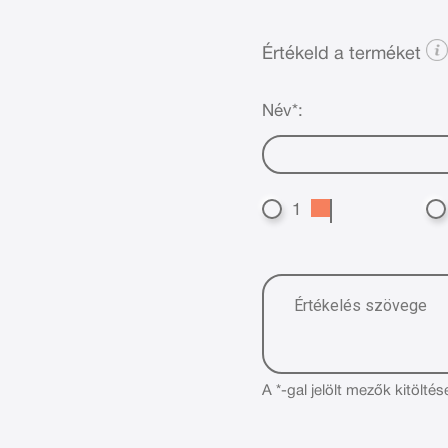
Értékeld a terméket
Név*:
1
A *-gal jelölt mezők kitöltés