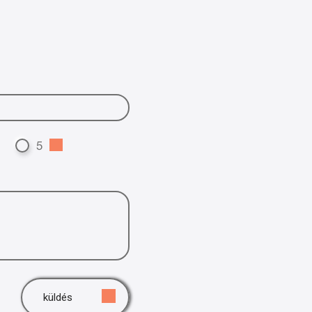
5
küldés