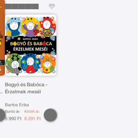
Bogyó és Babóca -
ok
Érzelmek meséi
Bartos Erika
Borító ár:
Kötött ár:
6 990 Ft
6 291 Ft