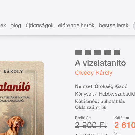
vek
blog
újdonságok
előrendelhetők
bestsellerek
A vizslatanító
Ölvedy Károly
Nemzeti Örökség Kiadó
Könyvek
/
Hobby, szabadid
Kötésmód:
puhatáblás
Oldalszám:
55
Borító ár:
Kötött ár:
2 900 Ft
2 610