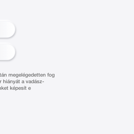
után megelégedetten fog
r hiányát a vadász-
nket képesít e