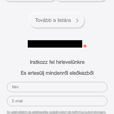
Tovább a listára
Iratkozz fel hírlevelünkre
És értesülj mindenről elsőkézből
Az adatvédelmi és adatkezelési szabályzatot ide kattintva tudod elolvasni.