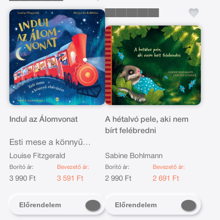
Indul az Álomvonat
A hétalvó pele, aki nem
bírt felébredni
Esti mese a könnyű
elalvásért
Louise Fitzgerald
Sabine Bohlmann
Borító ár:
Bevezető ár:
Borító ár:
Bevezető ár:
3 990 Ft
3 591 Ft
2 990 Ft
2 691 Ft
Előrendelem
Előrendelem