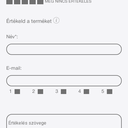
MÉG NINCS ÉRTÉKELÉS
Értékeld a terméket
Név*:
E-mail:
1
2
3
4
5