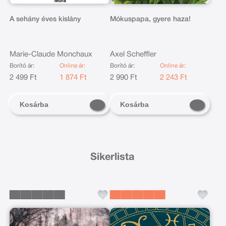
A sehány éves kislány
Mókuspapa, gyere haza!
Marie-Claude Monchaux
Axel Scheffler
Borító ár:
Online ár:
Borító ár:
Online ár:
2 499 Ft
1 874 Ft
2 990 Ft
2 243 Ft
Kosárba
Kosárba
Sikerlista