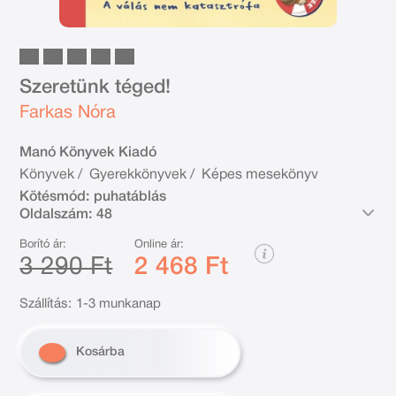
Szeretünk téged!
Farkas Nóra
Manó Könyvek Kiadó
Könyvek
/
Gyerekkönyvek
/
Képes mesekönyv
Kötésmód:
puhatáblás
Oldalszám:
48
Borító ár:
Online ár:
3 290 Ft
2 468 Ft
Szállítás:
1-3 munkanap
Kosárba