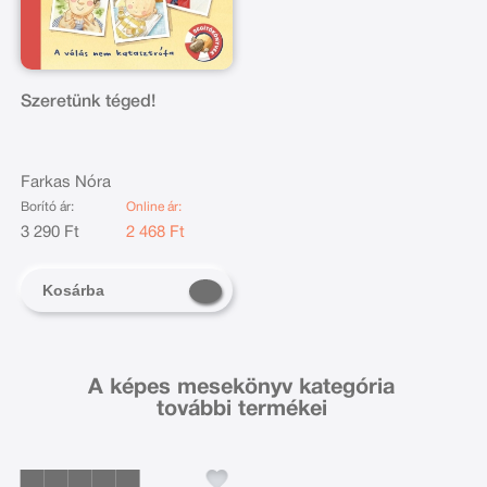
Szeretünk téged!
Farkas Nóra
Borító ár:
Online ár:
3 290 Ft
2 468 Ft
Kosárba
A képes mesekönyv kategória
további termékei