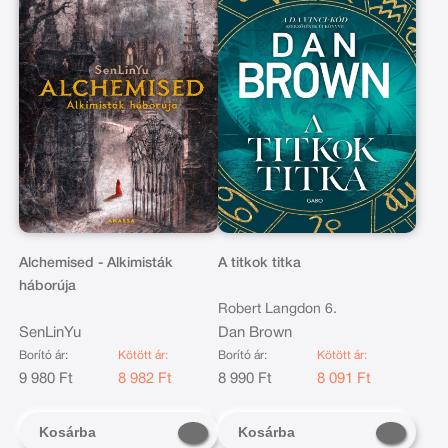
Alchemised - Alkimisták
A titkok titka
háborúja
Robert Langdon 6.
SenLinYu
Dan Brown
Borító ár:
Kötött ár:
Borító ár:
Kötött ár:
9 980 Ft
8 982 Ft
8 990 Ft
8 091 Ft
Kosárba
Kosárba