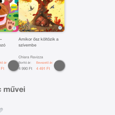
–
Amikor ősz költözik a
ozó
szívembe
Chiara Ravizza
tő ár:
Borító ár:
Bevezető ár:
 Ft
4 990 Ft
4 491 Ft
c művei