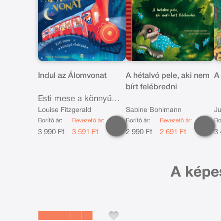
Indul az Álomvonat
A hétalvó pele, aki nem
A
bírt felébredni
Esti mese a könnyű
elalvásért
Louise Fitzgerald
Sabine Bohlmann
Ju
Borító ár:
Bevezető ár:
Borító ár:
Bevezető ár:
Bo
3 990 Ft
3 591 Ft
2 990 Ft
2 691 Ft
3 
A képe