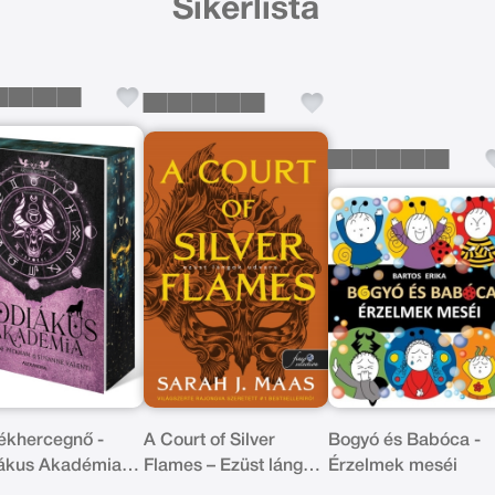
Sikerlista
ékhercegnő -
A Court of Silver
Bogyó és Babóca -
ákus Akadémia -
Flames – Ezüst lángok
Érzelmek meséi
korált kiadás
udvara (Tüskék és