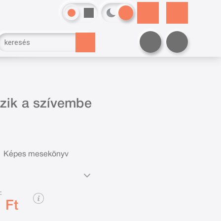
özik a szívembe
Képes mesekönyv
:
 Ft