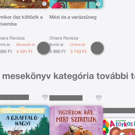
mikor ősz költözik a
Mézi és a varázsüveg
zívembe
iara Ravizza
Chiara Ravizza
rító ár:
Bevezető ár:
Borító ár:
Online ár:
990 Ft
4 491 Ft
4 990 Ft
3 743 Ft
 mesekönyv kategória további 