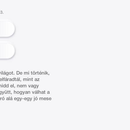
3.
ilágot. De mi történik,
lfáradtál, mint az
hidd el, nem vagy
együtt, hogyan válhat a
aró alá egy-egy jó mese