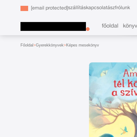
szállítás
kapcsolat
ászf
rólunk
[email protected]
főoldal
köny
Főoldal
Gyerekkönyvek
Képes mesekönyv