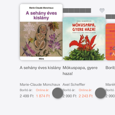
A sehány éves kislány
Mókuspapa, gyere
Bori
haza!
Marie-Claude Monchaux
Axel Scheffler
Marék
Borító ár:
Online ár:
Borító ár:
Online ár:
Borító 
2 499 Ft
1 874 Ft
2 990 Ft
2 243 Ft
2 990