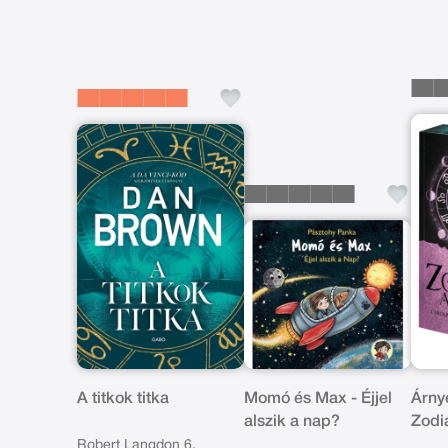
A titkok titka
Momó és Max - Éjjel
Árny
alszik a nap?
Zodi
Élde
Robert Langdon 6.