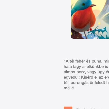
"A tél fehér és puha, mi
ha a fagy a lelkünkbe is
álmos borz, vagy úgy ér
egyedül! Kísérd el az er
téli borongás önfeledt 
mellé.