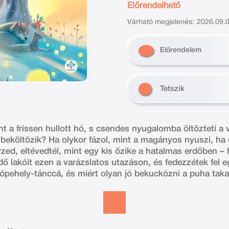
Előrendelhető
Várható megjelenés:
2026.09.0
Előrendelem
Tetszik
nt a frissen hullott hó, s csendes nyugalomba öltözteti a v
 beköltözik? Ha olykor fázol, mint a magányos nyuszi, ha e
zed, eltévedtél, mint egy kis őzike a hatalmas erdőben – 
dő lakóit ezen a varázslatos utazáson, és fedezzétek fel 
hópehely-tánccá, és miért olyan jó bekuckózni a puha tak