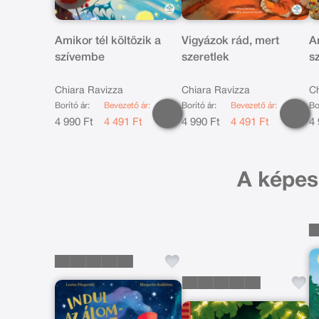
Amikor tél költözik a
Vigyázok rád, mert
A
szívembe
szeretlek
s
Chiara Ravizza
Chiara Ravizza
Ch
Borító ár:
Bevezető ár:
Borító ár:
Bevezető ár:
Bo
4 990 Ft
4 491 Ft
4 990 Ft
4 491 Ft
4 
A képes