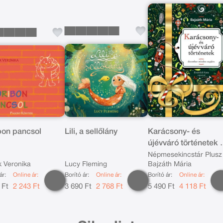
bon pancsol
Lili, a sellőlány
Karácsony- és
újévváró történetek -
december minden
Népmesekincstár Plusz
 Veronika
Lucy Fleming
Bajzáth Mária
napjára
ár:
Online ár:
Borító ár:
Online ár:
Borító ár:
Online ár:
 Ft
2 243 Ft
3 690 Ft
2 768 Ft
5 490 Ft
4 118 Ft