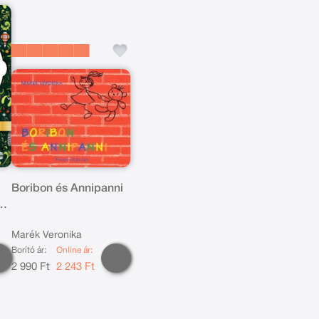
Boribon és Annipanni
Marék Veronika
Borító ár:
Online ár:
2 990 Ft
2 243 Ft