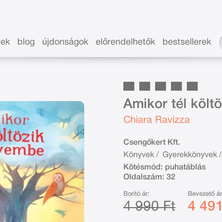
vek
blog
újdonságok
előrendelhetők
bestsellerek
Amikor tél költ
Chiara Ravizza
Csengőkert Kft.
Könyvek
/
Gyerekkönyvek
/
Kötésmód:
puhatáblás
Oldalszám:
32
Borító ár:
Bevezető ár
4 990 Ft
4 491