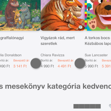
 graffalónagyi
Vigyázok rád, mert
A torkos bocs 
szeretlek
Kézbábos lap
lia Donaldson
Chiara Ravizza
Sue Lancaster
rító ár:
Bevezető ár:
Borító ár:
Bevezető ár:
Borító ár:
Beveze
490 Ft
3 141 Ft
4 990 Ft
4 491 Ft
5 990 Ft
5 391
s mesekönyv kategória kedven