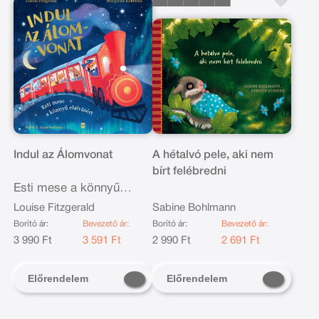
Indul az Álomvonat
A hétalvó pele, aki nem
bírt felébredni
Esti mese a könnyű
elalvásért
Louise Fitzgerald
Sabine Bohlmann
Borító ár:
Bevezető ár:
Borító ár:
Bevezető ár:
3 990 Ft
3 591 Ft
2 990 Ft
2 691 Ft
Előrendelem
Előrendelem