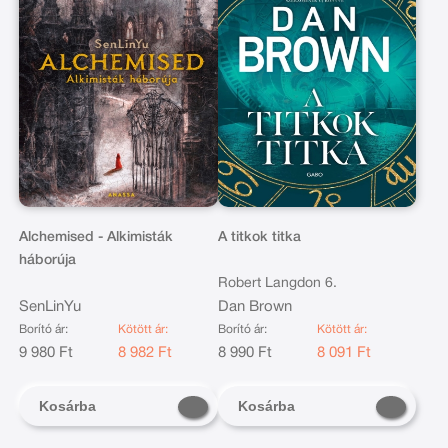
Alchemised - Alkimisták
A titkok titka
háborúja
Robert Langdon 6.
SenLinYu
Dan Brown
Borító ár:
Kötött ár:
Borító ár:
Kötött ár:
9 980 Ft
8 982 Ft
8 990 Ft
8 091 Ft
Kosárba
Kosárba