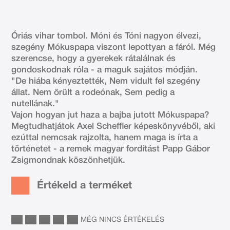
Óriás vihar tombol. Móni és Tóni nagyon élvezi,
szegény Mókuspapa viszont lepottyan a fáról. Még
szerencse, hogy a gyerekek rátalálnak és
gondoskodnak róla - a maguk sajátos módján.
"De hiába kényeztették, Nem vidult fel szegény
állat. Nem örült a rodeónak, Sem pedig a
nutellának."
Vajon hogyan jut haza a bajba jutott Mókuspapa?
Megtudhatjátok Axel Scheffler képeskönyvéből, aki
ezúttal nemcsak rajzolta, hanem maga is írta a
történetet - a remek magyar fordítást Papp Gábor
Zsigmondnak köszönhetjük.
Értékeld a terméket
MÉG NINCS ÉRTÉKELÉS