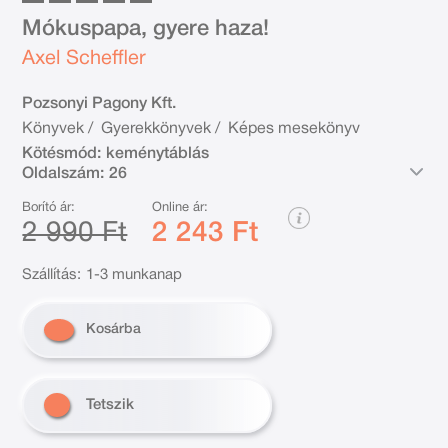
Mókuspapa, gyere haza!
Axel Scheffler
Pozsonyi Pagony Kft.
Könyvek
/
Gyerekkönyvek
/
Képes mesekönyv
Kötésmód:
keménytáblás
Oldalszám:
26
Borító ár:
Online ár:
2 990 Ft
2 243 Ft
Szállítás:
1-3 munkanap
Kosárba
Tetszik