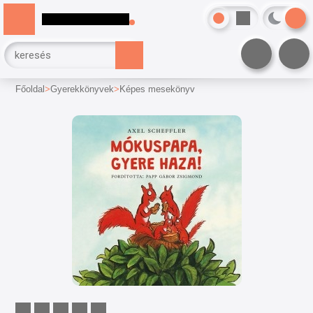
Főoldal
Gyerekkönyvek
Képes mesekönyv