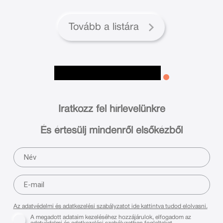
Tovább a listára
Iratkozz fel hírlevelünkre
És értesülj mindenről elsőkézből
Az adatvédelmi és adatkezelési szabályzatot ide kattintva tudod elolvasni.
A megadott adataim kezeléséhez hozzájárulok, elfogadom az