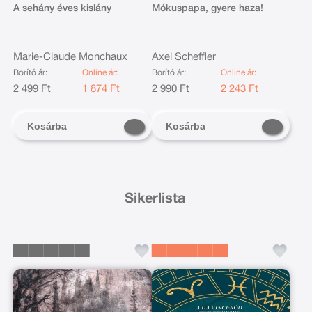
A sehány éves kislány
Mókuspapa, gyere haza!
Marie-Claude Monchaux
Axel Scheffler
Borító ár:
Online ár:
Borító ár:
Online ár:
2 499 Ft
1 874 Ft
2 990 Ft
2 243 Ft
Kosárba
Kosárba
Sikerlista