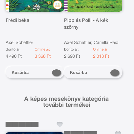
Frédi béka
Pipp és Polli - A kék
szörny
Axel Scheffler
Axel Scheffler, Camilla Reid
Borító ár:
Online ár:
Borító ár:
Online ár:
4 490 Ft
3 368 Ft
2 690 Ft
2 018 Ft
Kosárba
Kosárba
A képes mesekönyv kategória
további termékei