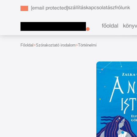
szállítás
kapcsolat
ászf
rólunk
[email protected]
főoldal
köny
Főoldal
Szórakoztató irodalom
Történelmi