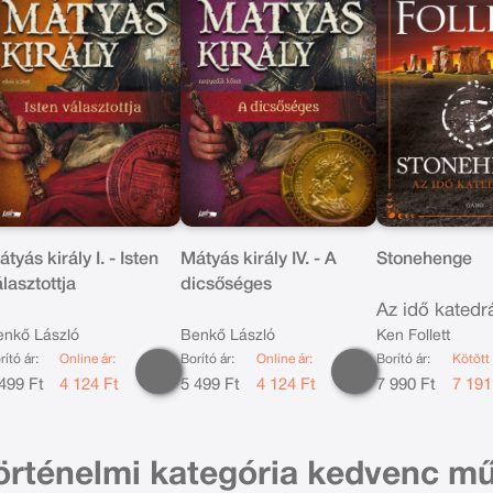
tyás király I. - Isten
Mátyás király IV. - A
Stonehenge
lasztottja
dicsőséges
Az idő katedrá
enkő László
Benkő László
Ken Follett
rító ár:
Online ár:
Borító ár:
Online ár:
Borító ár:
Kötött 
499 Ft
4 124 Ft
5 499 Ft
4 124 Ft
7 990 Ft
7 191
örténelmi kategória kedvenc mű