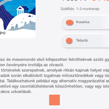
Szállítás:
1-3 munkanap
Kosárba
Tetszik
ész és mesemondó első kifejezetten felnőtteknek szóló 
en ösvényeire invitálja az olvasót.
 történetek szerepelnek, amelyek ritkán kapnak helyet n
adok során elkallódott izgalmas mítosztöredékek vagy i
tai. Találkozhatunk például egy alternatív magyarázattal a
etővé egy csontátültetésnek köszönhetően, vagy egy iste
zakos udvarlását.