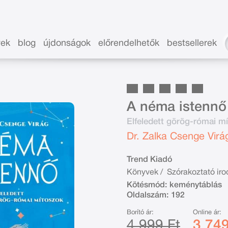
vek
blog
újdonságok
előrendelhetők
bestsellerek
A néma istennő
Elfeledett görög-római m
Dr. Zalka Csenge Virá
Trend Kiadó
Könyvek
/
Szórakoztató ir
Kötésmód:
keménytáblás
Oldalszám:
192
Borító ár:
Online ár:
4 999 Ft
3 749