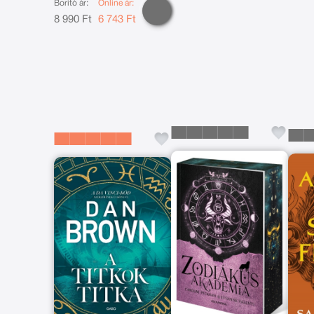
Borító ár:
Online ár:
8 990 Ft
6 743 Ft