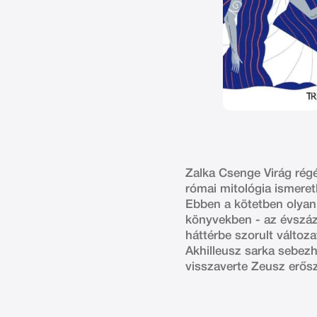
Zalka Csenge Virág rég
római mitológia ismeretl
Ebben a kötetben olyan
könyvekben - az évszáz
háttérbe szorult változa
Akhilleusz sarka sebezh
visszaverte Zeusz erős