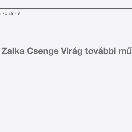
e kötelező!
. Zalka Csenge Virág további mű