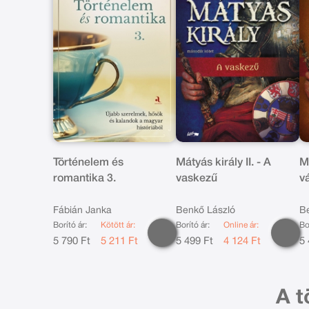
Történelem és
Mátyás király II. - A
Má
romantika 3.
vaskezű
vá
Fábián Janka
Benkő László
B
Borító ár:
Kötött ár:
Borító ár:
Online ár:
Bo
5 790 Ft
5 211 Ft
5 499 Ft
4 124 Ft
5 
A t