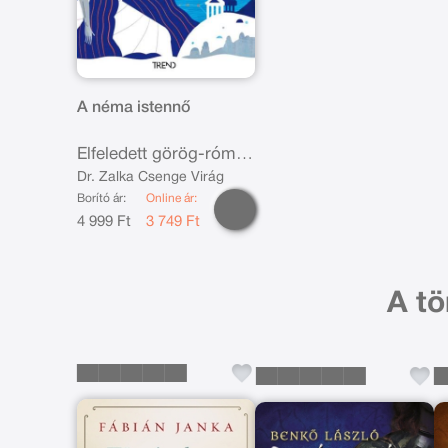
A néma istennő
Elfeledett görög-római
mítoszok
Dr. Zalka Csenge Virág
Borító ár:
Online ár:
4 999 Ft
3 749 Ft
A tö