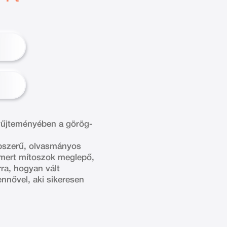
gyűjteményében a görög-
épszerű, olvasmányos
smert mítoszok meglepő,
rra, hogyan vált
nnővel, aki sikeresen