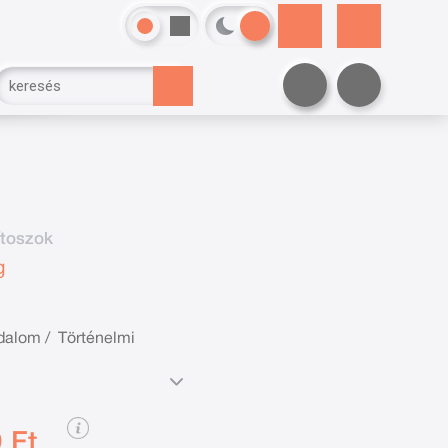
ítoszok
g
odalom
/
Történelmi
 Ft