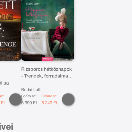
Rizsporos hétköznapok
- Trendek, forradalmak,
lisa
nagymeNŐK a
divattörténetből
Budai Lotti
ár:
Borító ár:
Online ár:
 Ft
6 999 Ft
5 249 Ft
vei