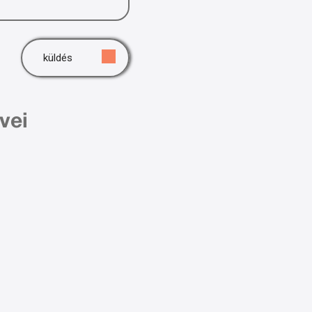
küldés
vei