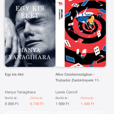
Egy kis élet
Alice Csodaországban -
Trubadúr Zsebkönyvek 11.
Hanya Yanagihara
Lewis Carroll
Borító ár:
Online ár:
Borító ár:
Online ár:
8 999 Ft
6 749 Ft
1 999 Ft
1 499 Ft