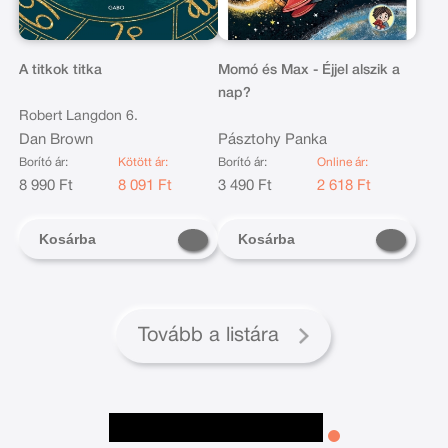
A titkok titka
Momó és Max - Éjjel alszik a
nap?
Robert Langdon 6.
Dan Brown
Pásztohy Panka
Borító ár:
Kötött ár:
Borító ár:
Online ár:
8 990 Ft
8 091 Ft
3 490 Ft
2 618 Ft
Kosárba
Kosárba
Tovább a listára