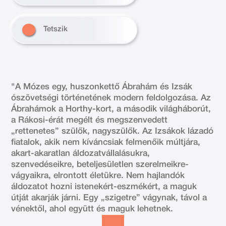
Tetszik
"A Mózes egy, huszonkettő Ábrahám és Izsák
ószövetségi történetének modern feldolgozása. Az
Ábrahámok a Horthy-kort, a második világháborút,
a Rákosi-érát megélt és megszenvedett
„rettenetes” szülők, nagyszülők. Az Izsákok lázadó
fiatalok, akik nem kíváncsiak felmenőik múltjára,
akart-akaratlan áldozatvállalásukra,
szenvedéseikre, beteljesületlen szerelmeikre-
vágyaikra, elrontott életükre. Nem hajlandók
áldozatot hozni istenekért-eszmékért, a maguk
útját akarják járni. Egy „szigetre” vágynak, távol a
vénektől, ahol együtt és maguk lehetnek.