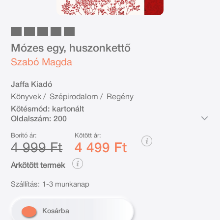
Mózes egy, huszonkettő
Szabó Magda
Jaffa Kiadó
Könyvek
/
Szépirodalom
/
Regény
Kötésmód:
kartonált
Oldalszám:
200
Borító ár:
Kötött ár:
4 999 Ft
4 499 Ft
Árkötött termék
Szállítás:
1-3 munkanap
Kosárba