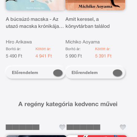
A búcsúzó macska - Az
Amit keresel, a
utazó macska krónikája
könyvtárban találod
szerzőjétől
Hiro Arikawa
Michiko Aoyama
Borító ár:
Kötött ár:
Borító ár:
Kötött ár:
5 490 Ft
4 941 Ft
5 990 Ft
5 391 Ft
Előrendelem
Előrendelem
A regény kategória kedvenc művei