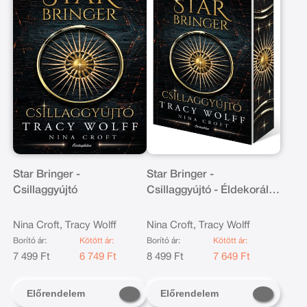
Star Bringer -
Star Bringer -
Csillaggyújtó
Csillaggyújtó - Éldekorált
kiadás
Nina Croft, Tracy Wolff
Nina Croft, Tracy Wolff
Borító ár:
Kötött ár:
Borító ár:
Kötött ár:
7 499 Ft
6 749 Ft
8 499 Ft
7 649 Ft
Előrendelem
Előrendelem