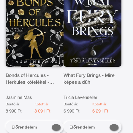
Bonds of Hercules -
What Fury Brings - Mire
Herkules kötelékei -
képes a düh
Éldekorált kiadás
Jasmine Mas
Tricia Levenseller
Borító ár:
Kötött ár:
Borító ár:
Kötött ár:
8 990 Ft
8 091 Ft
6 990 Ft
6 291 Ft
Előrendelem
Előrendelem