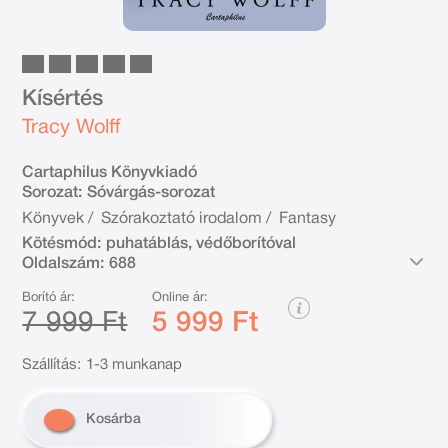
Kísértés
Tracy Wolff
Cartaphilus Könyvkiadó
Sorozat:
Sóvárgás-sorozat
Könyvek
/
Szórakoztató irodalom
/
Fantasy
Kötésmód:
puhatáblás, védőborítóval
Oldalszám:
688
Borító ár:
Online ár:
7 999 Ft
5 999 Ft
Szállítás:
1-3 munkanap
Kosárba