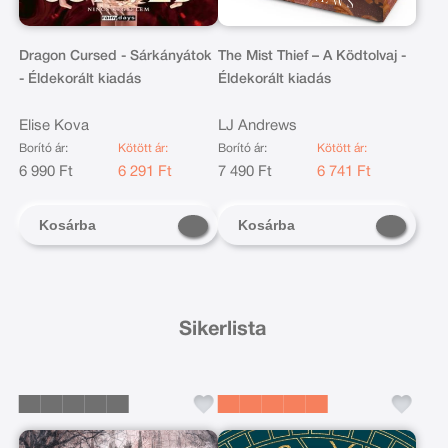
Dragon Cursed - Sárkányátok
The Mist Thief – A Ködtolvaj -
- Éldekorált kiadás
Éldekorált kiadás
Elise Kova
LJ Andrews
Borító ár:
Kötött ár:
Borító ár:
Kötött ár:
6 990 Ft
6 291 Ft
7 490 Ft
6 741 Ft
Kosárba
Kosárba
Sikerlista