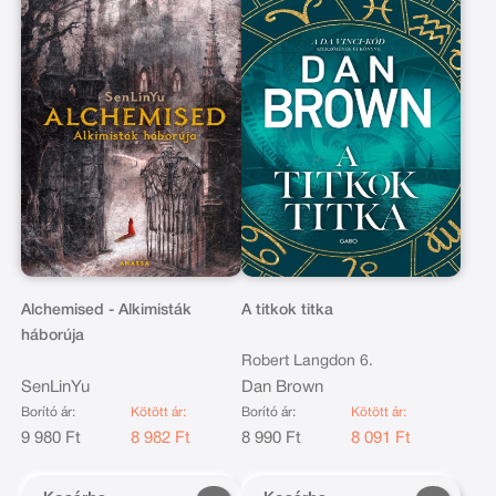
Alchemised - Alkimisták
A titkok titka
háborúja
Robert Langdon 6.
SenLinYu
Dan Brown
Borító ár:
Kötött ár:
Borító ár:
Kötött ár:
9 980 Ft
8 982 Ft
8 990 Ft
8 091 Ft