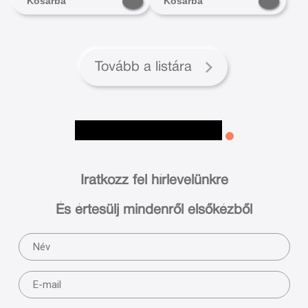
Kosárba
Kosárba
Tovább a listára
Iratkozz fel hírlevelünkre
És értesülj mindenről elsőkézből