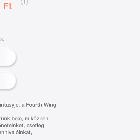
 Ft
3.
antasyje, a Fourth Wing
etünk bele, miközben
éneteinket, esetleg
nnivalóinkat,