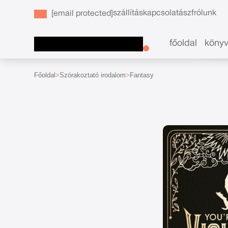
szállítás
kapcsolat
ászf
rólunk
[email protected]
főoldal
köny
Főoldal
Szórakoztató irodalom
Fantasy