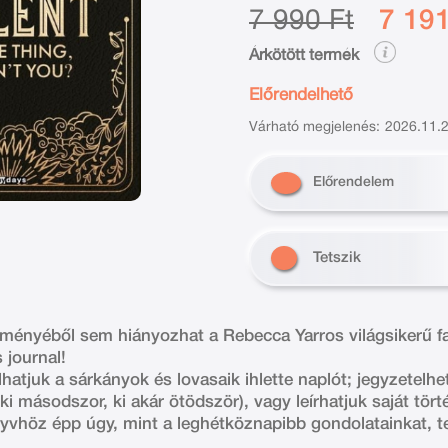
7 990 Ft
7 191
Árkötött termék
Előrendelhető
Várható megjelenés:
2026.11.2
Előrendelem
Tetszik
eményéből sem hiányozhat a Rebecca Yarros világsikerű f
 journal!
tjuk a sárkányok és lovasaik ihlette naplót; jegyzetelh
ki másodszor, ki akár ötödször), vagy leírhatjuk saját tört
nyvhöz épp úgy, mint a leghétköznapibb gondolatainkat, te