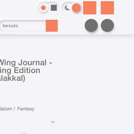
 Wing Journal -
hing Edition
lakkal)
odalom
/
Fantasy