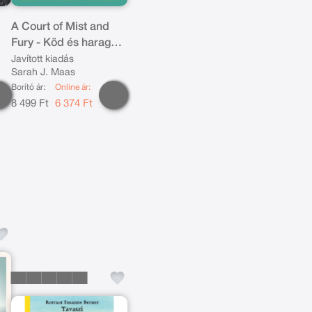
A Court of Mist and
Fury - Köd és harag
a
udvara (Tüskék és
Javított kiadás
Sarah J. Maas
rózsák udvara 2.)
Borító ár:
Online ár:
8 499 Ft
6 374 Ft