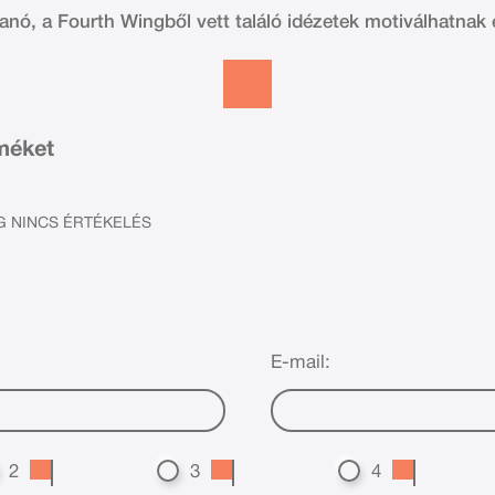
kanó, a Fourth Wingből vett találó idézetek motiválhatnak 
rméket
 NINCS ÉRTÉKELÉS
E-mail:
2
3
4