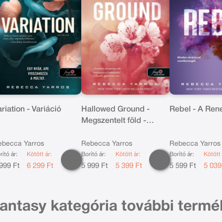
riation - Variáció
Hallowed Ground -
Rebel - A Ren
Megszentelt föld -
(Flight & Glory Books 4.)
ebecca Yarros
Rebecca Yarros
Rebecca Yarros
rító ár:
Kötött ár:
Borító ár:
Kötött ár:
Borító ár:
Kötött 
999 Ft
6 299 Ft
5 999 Ft
5 399 Ft
5 599 Ft
5 039
fantasy kategória további termé