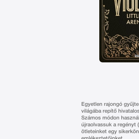
Egyetlen rajongó gyűjt
világába repítő hivatalos
Számos módon használha
újraolvassuk a regényt (
ötleteinket egy sikerkö
emlékeztetőinket.