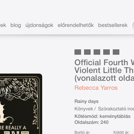
vek
blog
újdonságok
előrendelhetők
bestsellerek
Official Fourth
Violent Little T
(vonalazott olda
Rebecca Yarros
Rainy days
Könyvek
/
Szórakoztató ir
Kötésmód:
keménytáblás
Oldalszám:
240
Borító ár:
Kötött ár: