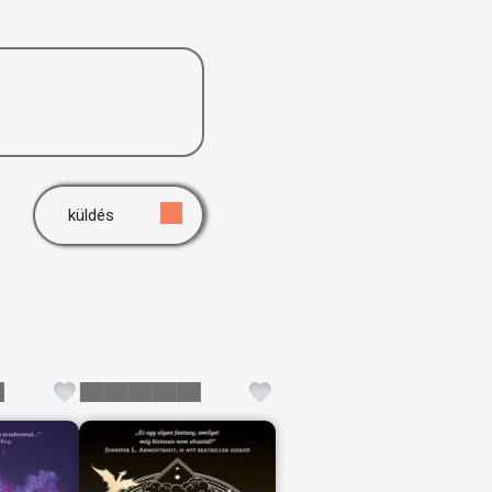
küldés