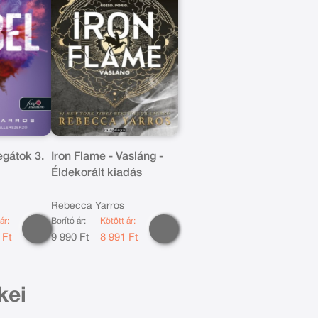
egátok 3.
Iron Flame - Vasláng -
Éldekorált kiadás
Rebecca Yarros
ár:
Borító ár:
Kötött ár:
 Ft
9 990 Ft
8 991 Ft
kei