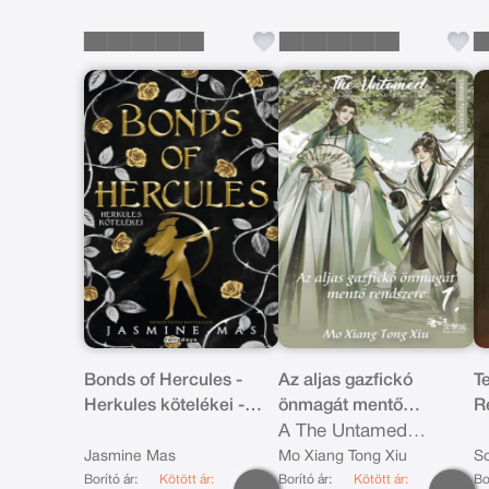
Bonds of Hercules -
Az aljas gazfickó
Te
Herkules kötelékei -
önmagát mentő
R
Éldekorált kiadás
rendszere 1.
A The Untamed
É
sorozat alapjául
Jasmine Mas
Mo Xiang Tong Xiu
Sc
Borító ár:
Kötött ár:
szolgáló regény
Borító ár:
Kötött ár:
Bo