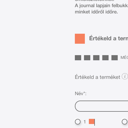
A journal lapjain felbuk
minket időről időre.
Értékeld a te
MÉG
Értékeld a terméket
Név*:
1