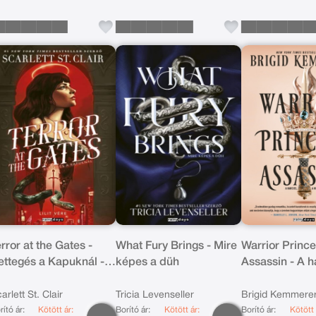
rror at the Gates -
What Fury Brings - Mire
Warrior Princ
ettegés a Kapuknál -
képes a düh
Assassin - A h
ldekorált kiadás
hercegnő és a
bérgyilkos
arlett St. Clair
Tricia Levenseller
Brigid Kemmere
rító ár:
Kötött ár:
Borító ár:
Kötött ár:
Borító ár:
Kötött 