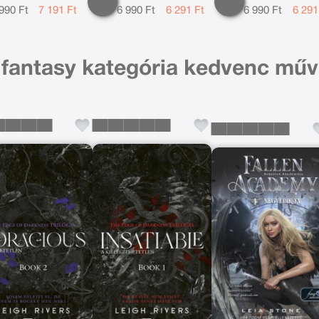
990 Ft
7 191 Ft
6 990 Ft
6 291 Ft
6 990 Ft
6 291
 fantasy kategória kedvenc műv