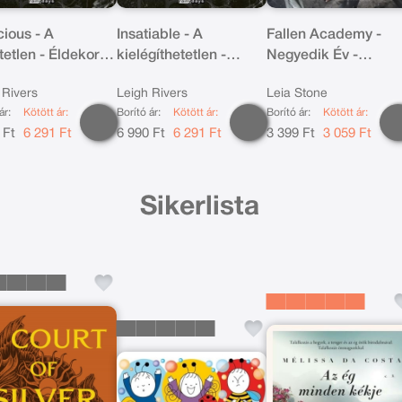
cious - A
Insatiable - A
Fallen Academy -
tetlen - Éldekorált
kielégíthetetlen -
Negyedik Év -
ás
Éldekorált kiadás
Bukottak Akadémiáj
 Rivers
Leigh Rivers
Leia Stone
4.
ár:
Kötött ár:
Borító ár:
Kötött ár:
Borító ár:
Kötött ár:
 Ft
6 291 Ft
6 990 Ft
6 291 Ft
3 399 Ft
3 059 Ft
Sikerlista