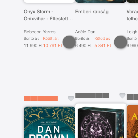
Onyx Storm -
Emberi rabság
Vora
Ónixvihar - Élfestett
telhe
kiadás
kiad
Rebecca Yarros
Adéle Dan
Leigh
Borító ár:
Kötött ár:
Borító ár:
Kötött ár:
Borító 
11 990 Ft
10 791 Ft
6 490 Ft
5 841 Ft
6 990