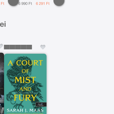
 Ft
6 990 Ft
6 291 Ft
ei