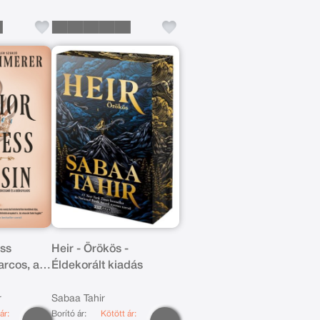
ess
Heir - Örökös -
arcos, a
Éldekorált kiadás
r
Sabaa Tahir
ár:
Borító ár:
Kötött ár: