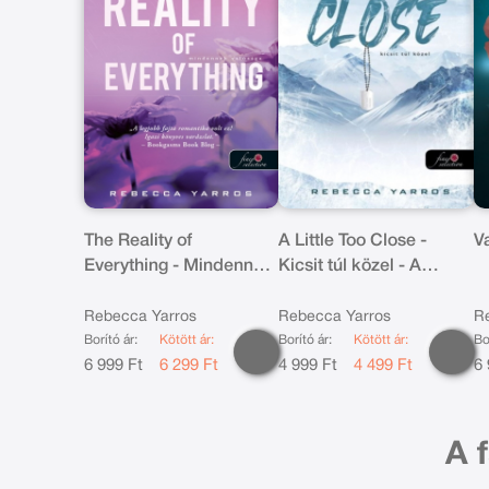
The Reality of
A Little Too Close -
Va
Everything - Mindennek
Kicsit túl közel - A
valósága (Flight & Glory
Madigan-hegy 2.
5.)
Rebecca Yarros
Rebecca Yarros
R
Borító ár:
Kötött ár:
Borító ár:
Kötött ár:
Bo
6 999 Ft
6 299 Ft
4 999 Ft
4 499 Ft
6 
A 