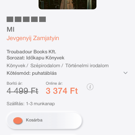
MI
Jevgenyij Zamjatyin
Troubadour Books Kft.
Sorozat:
Időkapu Könyvek
Könyvek
/
Szépirodalom
/
Történelmi irodalom
Kötésmód:
puhatáblás
Borító ár:
Online ár:
4 499 Ft
3 374 Ft
Szállítás:
1-3 munkanap
Kosárba