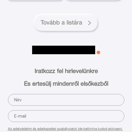
Tovább a listára
Iratkozz fel hírlevelünkre
És értesülj mindenről elsőkézből
Az adatvédelmi és adatkezelési szabályzatot ide kattintva tudod elolvasni.