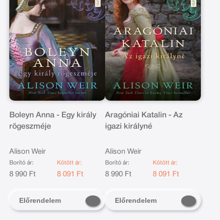
Boleyn Anna - Egy király
Aragóniai Katalin - Az
rögeszméje
igazi királyné
Alison Weir
Alison Weir
Borító ár:
Kötött ár:
Borító ár:
Kötött ár:
8 990 Ft
8 091 Ft
8 990 Ft
8 091 Ft
Előrendelem
Előrendelem