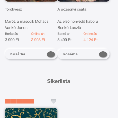
Törökvész
A pozsonyi csata
Marót, a második Mohács
Az első honvédő háború
Vankó János
Benkő László
Borító ár:
Online ár:
Borító ár:
Online ár:
3 990 Ft
2 993 Ft
5 499 Ft
4 124 Ft
Kosárba
Kosárba
Sikerlista