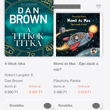
A titkok titka
Momó és Max - Éjjel alszik a
nap?
Robert Langdon 6.
Dan Brown
Pásztohy Panka
Borító ár:
Kötött ár:
Borító ár:
Online ár:
8 990 Ft
8 091 Ft
3 490 Ft
2 618 Ft
Kosárba
Kosárba