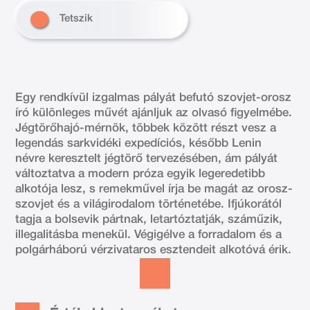
Tetszik
Egy rendkívül izgalmas pályát befutó szovjet-orosz
író különleges művét ajánljuk az olvasó figyelmébe.
Jégtörőhajó-mérnök, többek között részt vesz a
legendás sarkvidéki expedíciós, később Lenin
névre keresztelt jégtörő tervezésében, ám pályát
változtatva a modern próza egyik legeredetibb
alkotója lesz, s remekművel írja be magát az orosz-
szovjet és a világirodalom történetébe. Ifjúkorától
tagja a bolsevik pártnak, letartóztatják, száműzik,
illegalitásba menekül. Végigélve a forradalom és a
polgárháború vérzivataros esztendeit alkotóvá érik.