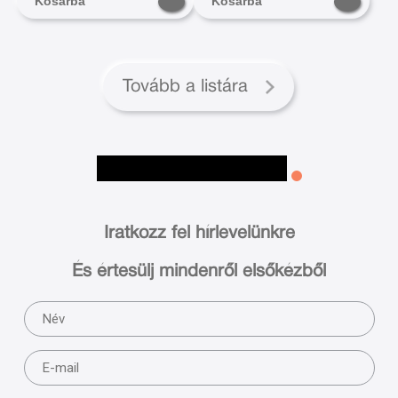
Kosárba
Kosárba
Tovább a listára
Iratkozz fel hírlevelünkre
És értesülj mindenről elsőkézből