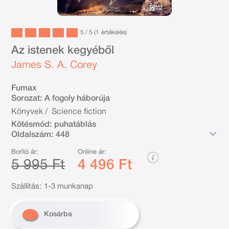
5 / 5 (1
értékelés
)
Az istenek kegyéből
James S. A. Corey
Fumax
Sorozat:
A fogoly háborúja
Könyvek
/
Science fiction
Kötésmód:
puhatáblás
Oldalszám:
448
Borító ár:
Online ár:
5 995 Ft
4 496 Ft
Szállítás:
1-3 munkanap
Kosárba