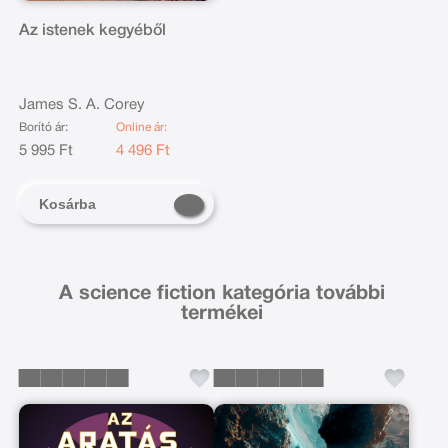
Az istenek kegyéből
James S. A. Corey
Borító ár:
Online ár:
5 995 Ft
4 496 Ft
Kosárba
A science fiction kategória további
termékei