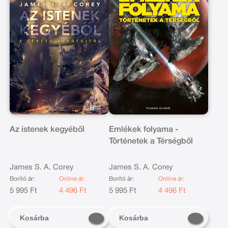
Az istenek kegyéből
Emlékek folyama -
Történetek a Térségből
James S. A. Corey
James S. A. Corey
Borító ár:
Online ár:
Borító ár:
Online ár:
5 995 Ft
4 496 Ft
5 995 Ft
4 496 Ft
Kosárba
Kosárba