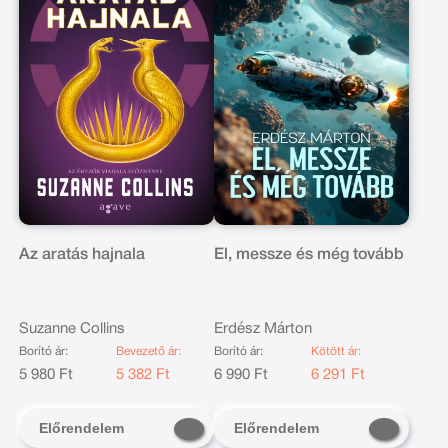
Az aratás hajnala
El, messze és még tovább
Suzanne Collins
Erdész Márton
Borító ár:
Bevezető ár:
Borító ár:
Kötött ár:
5 980 Ft
5 382 Ft
6 990 Ft
6 291 Ft
Előrendelem
Előrendelem