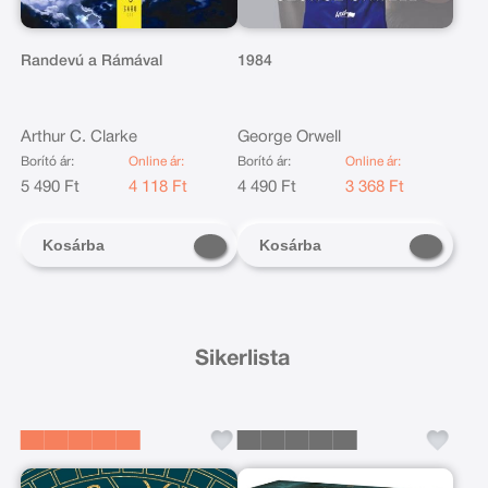
Randevú a Rámával
1984
Arthur C. Clarke
George Orwell
Borító ár:
Online ár:
Borító ár:
Online ár:
5 490 Ft
4 118 Ft
4 490 Ft
3 368 Ft
Kosárba
Kosárba
Sikerlista