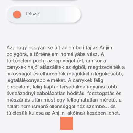
Tetszik
Az, hogy hogyan került az emberi faj az Anjiin
bolygóra, a történelem homályába vész. A
történelem pedig aznap véget ért, amikor a
carryxek hajói alászálltak az égből, megtizedelték a
lakosságot és elhurcolták magukkal a legokosabb,
legtalálékonyabb elméket. A carryxek félig
birodalom, félig kaptár társadalma ugyanis több
évszázadnyi zabolázatlan hódítás, fosztogatás és
mészárlás után most egy felfoghatatlan méretű, a
halált nem ismerő ellenséggel néz szembe... és
túlélésük kulcsa az Anjiin lakóinak kezében lehet.