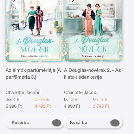
Az álmok parfümériája (A
A Douglas-nővérek 2. - Az
parfüméria 3.)
illatok édenkertje
Charlotte Jacobi
Charlotte Jacobi
Borító ár:
Online ár:
Borító ár:
Online ár:
5 990 Ft
4 493 Ft
4 990 Ft
3 743 Ft
Kosárba
Kosárba