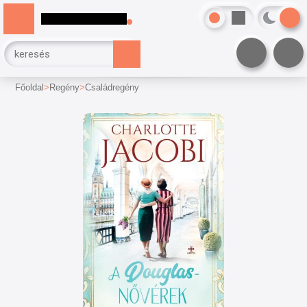
Főoldal
Regény
Családregény