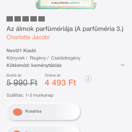
Az álmok parfümériája (A parfüméria 3.)
Charlotte Jacobi
Next21 Kiadó
Könyvek
/
Regény
/
Családregény
Kötésmód:
keménytáblás
Borító ár:
Online ár:
5 990 Ft
4 493 Ft
Szállítás:
1-3 munkanap
Kosárba