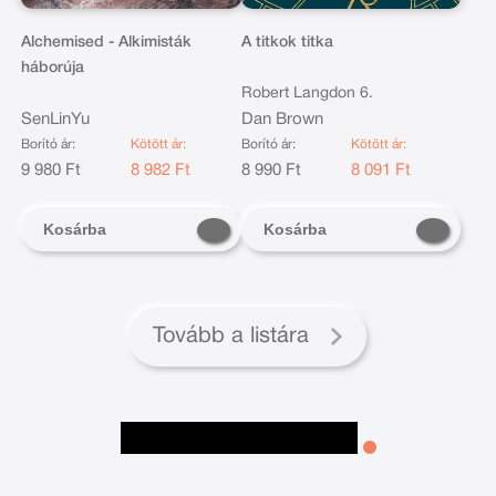
Alchemised - Alkimisták
A titkok titka
háborúja
Robert Langdon 6.
SenLinYu
Dan Brown
Borító ár:
Kötött ár:
Borító ár:
Kötött ár:
9 980 Ft
8 982 Ft
8 990 Ft
8 091 Ft
Kosárba
Kosárba
Tovább a listára