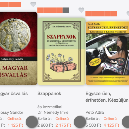
gyar ősvallás
Szappanok
Egyszerűen,
érthetően. Készüljün
a KRESZ-vizsgára
és kozmetikai
ossy Sándor
Dr. Némedy Imre
Pető Attila
készítmények előállítása
ár:
Online ár:
Borító ár:
Online ár:
Borító ár:
Online ár:
valódi és pótanyagokból
 Ft
1 125 Ft
2 900 Ft
2 175 Ft
5 500 Ft
4 125 Ft