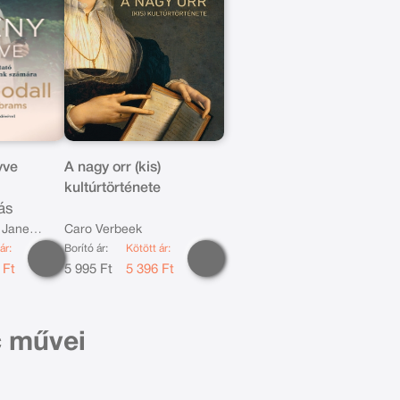
yve
A nagy orr (kis)
kultúrtörténete
dás
 Jane
Caro Verbeek
ár:
Borító ár:
Kötött ár:
 Ft
5 995 Ft
5 396 Ft
c művei