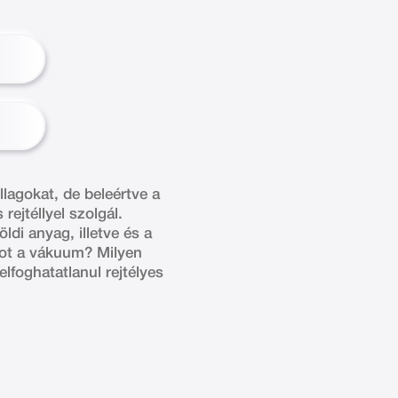
llagokat, de beleértve a
ejtéllyel szolgál.
ldi anyag, illetve és a
pot a vákuum? Milyen
lfoghatatlanul rejtélyes