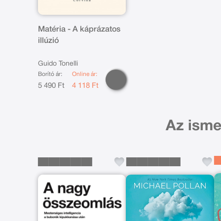
Matéria - A káprázatos
illúzió
Guido Tonelli
Borító ár:
Online ár:
5 490 Ft
4 118 Ft
Az isme