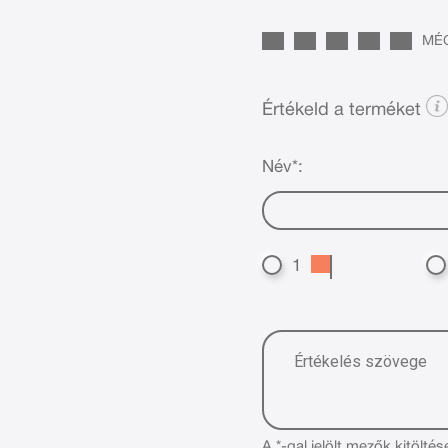
MÉG
Értékeld a terméket
Név*:
1
A *-gal jelölt mezők kitöltés