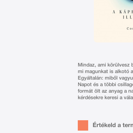
Mindaz, ami körülvesz b
mi magunkat is alkotó a
Egyáltalán: miből vagyun
Napot és a többi csilla
formát ölt az anyag a n
kérdésekre keresi a vála
Értékeld a te