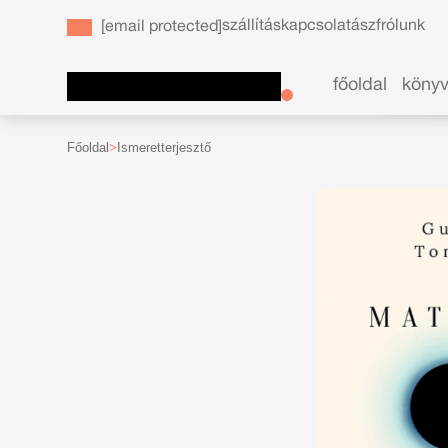
szállítás
kapcsolat
ászf
rólunk
[email protected]
főoldal
köny
Főoldal
Ismeretterjesztő