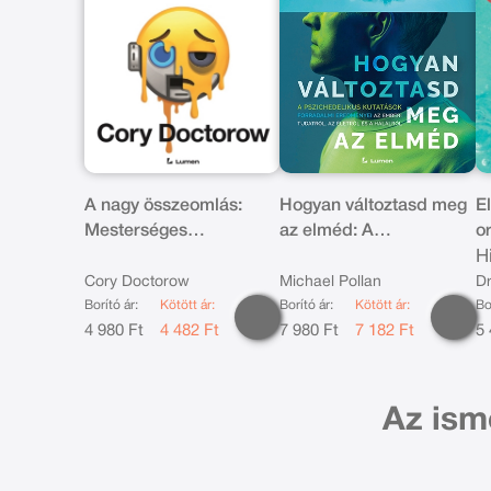
A nagy összeomlás:
Hogyan változtasd meg
E
Mesterséges
az elméd: A
o
intelligencia a buborék
pszichedelikus
H
kipukkanása után
kutatások forradalmi
m
Cory Doctorow
Michael Pollan
Dr
Borító ár:
Kötött ár:
eredményei az emberi
Borító ár:
Kötött ár:
k
Bo
4 980 Ft
4 482 Ft
7 980 Ft
7 182 Ft
5 
tudatról, az életről és a
halálról
Az ism