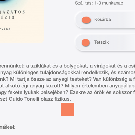
Szállítás:
1-3 munkanap
Kosárba
Tetszik
ennünket: a sziklákat és a bolygókat, a virágokat és a csi
nyag különleges tulajdonságokkal rendelkezik, és számos r
k? Mi tartja össze az anyagi testeket? Van különbség a fö
got alkotó égi anyag között? Milyen értelemben anyagálla
agy fekete lyukak belsejében? Ezekre az örök és sokszor fe
szt Guido Tonelli olasz fizikus.
rméket