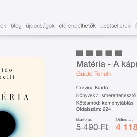
vek
blog
újdonságok
előrendelhetők
bestsellerek
Matéria - A kápr
Guido Tonelli
Corvina Kiadó
Könyvek
/
Ismeretterjesztő
Kötésmód:
keménytáblás
Oldalszám:
224
Borító ár:
Online ár:
5 490 Ft
4 118