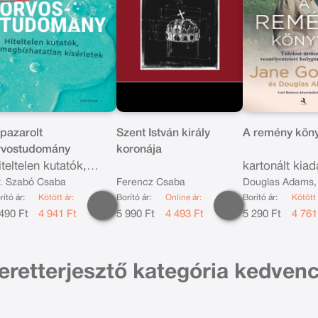
lpazarolt
Szent István király
A remény kön
rvostudomány
koronája
iteltelen kutatók,
kartonált kia
egbízhatatlan
. Szabó Csaba
Ferencz Csaba
Douglas Adams,
ísérletek
rító ár:
Kötött ár:
Borító ár:
Online ár:
Borító ár:
Kötött 
Goodall
490 Ft
4 941 Ft
5 990 Ft
4 493 Ft
5 290 Ft
4 761
eretterjesztő kategória kedven