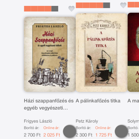
Házi szappanfőzés és
A pálinkafőzés titka
A ma
egyéb vegyészeti
titkok
Frigyes László
Petz Károly
Solym
Borító ár:
Online ár:
Borító ár:
Online ár:
Borító 
2 700 Ft
2 025 Ft
2 300 Ft
1 725 Ft
1 500