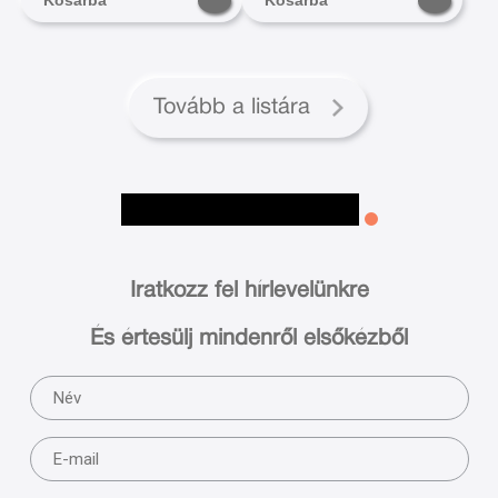
Kosárba
Kosárba
Tovább a listára
Iratkozz fel hírlevelünkre
És értesülj mindenről elsőkézből