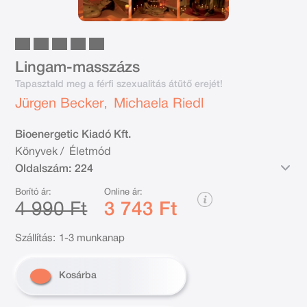
Lingam-masszázs
Tapasztald meg a férfi szexualitás átütő erejét!
Jürgen Becker
Michaela Riedl
,
Bioenergetic Kiadó Kft.
Könyvek
/
Életmód
Oldalszám:
224
Borító ár:
Online ár:
4 990 Ft
3 743 Ft
Szállítás:
1-3 munkanap
Kosárba