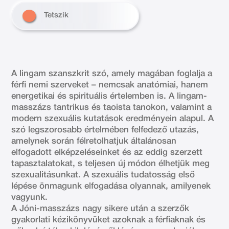
Tetszik
A lingam szanszkrit szó, amely magában foglalja a
férfi nemi szerveket – nemcsak anatómiai, hanem
energetikai és spirituális értelemben is. A lingam-
masszázs tantrikus és taoista tanokon, valamint a
modern szexuális kutatások eredményein alapul. A
szó legszorosabb értelmében felfedező utazás,
amelynek során félretolhatjuk általánosan
elfogadott elképzeléseinket és az eddig szerzett
tapasztalatokat, s teljesen új módon élhetjük meg
szexualitásunkat. A szexuális tudatosság első
lépése önmagunk elfogadása olyannak, amilyenek
vagyunk.
A Jóni-masszázs nagy sikere után a szerzők
gyakorlati kézikönyvüket azoknak a férfiaknak és