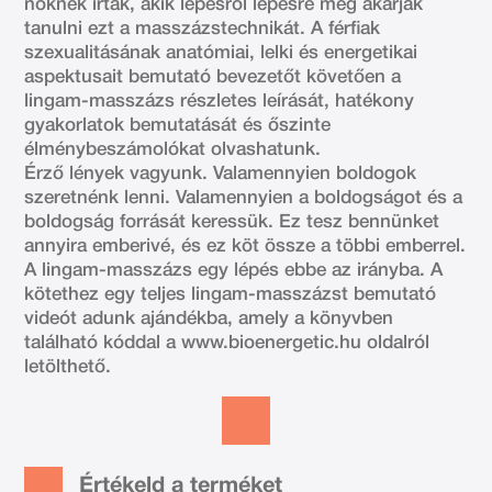
nőknek írták, akik lépésről lépésre meg akarják
tanulni ezt a masszázstechnikát. A férfiak
szexualitásának anatómiai, lelki és energetikai
aspektusait bemutató bevezetőt követően a
lingam-masszázs részletes leírását, hatékony
gyakorlatok bemutatását és őszinte
élménybeszámolókat olvashatunk.
Érző lények vagyunk. Valamennyien boldogok
szeretnénk lenni. Valamennyien a boldogságot és a
boldogság forrását keressük. Ez tesz bennünket
annyira emberivé, és ez köt össze a többi emberrel.
A lingam-masszázs egy lépés ebbe az irányba. A
kötethez egy teljes lingam-masszázst bemutató
videót adunk ajándékba, amely a könyvben
található kóddal a www.bioenergetic.hu oldalról
letölthető.
Értékeld a terméket