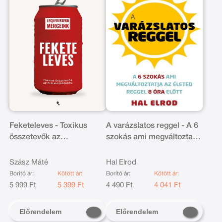
Feketeleves - Toxikus
A varázslatos reggel - A 6
összetevők az
szokás ami megváltoztatja
élelmiszerekben
az életed reggel 8 óra előtt
Szász Máté
Hal Elrod
Borító ár:
Kötött ár:
Borító ár:
Kötött ár:
5 999 Ft
5 399 Ft
4 490 Ft
4 041 Ft
Előrendelem
Előrendelem