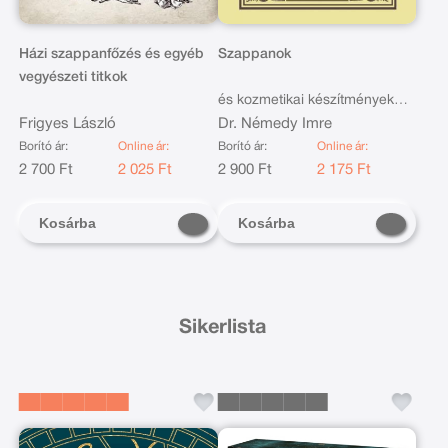
Házi szappanfőzés és egyéb
Szappanok
vegyészeti titkok
és kozmetikai készítmények
Frigyes László
előállítása valódi és
Dr. Némedy Imre
pótanyagokból
Borító ár:
Online ár:
Borító ár:
Online ár:
2 700 Ft
2 025 Ft
2 900 Ft
2 175 Ft
Kosárba
Kosárba
Sikerlista