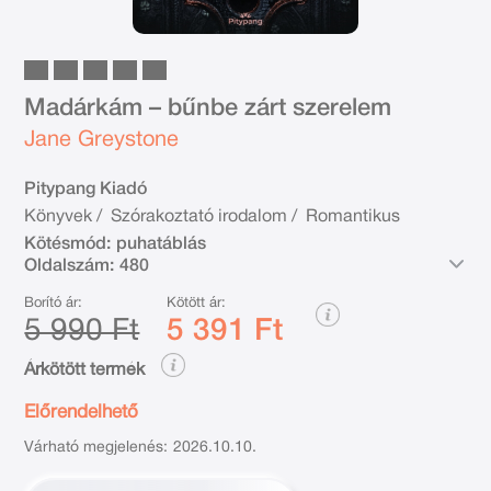
Madárkám – bűnbe zárt szerelem
Jane Greystone
Pitypang Kiadó
Könyvek
/
Szórakoztató irodalom
/
Romantikus
Kötésmód:
puhatáblás
Oldalszám:
480
Borító ár:
Kötött ár:
5 990 Ft
5 391 Ft
Árkötött termék
Előrendelhető
Várható megjelenés:
2026.10.10.