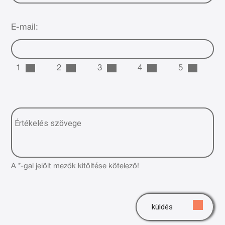
E-mail:
1
2
3
4
5
A *-gal jelölt mezők kitöltése kötelező!
küldés