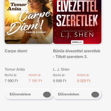
Carpe diem!
Bűnös élvezettel szeretlek
- Tiltott szerelem 3.
Tomor Anita
L. J. Shen
Borító ár:
Kötött ár:
Borító ár:
Kötött ár:
7 990 Ft
7 191 Ft
6 699 Ft
6 029 Ft
Előrendelem
Előrendelem