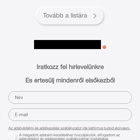
Tovább a listára
Iratkozz fel hírlevelünkre
És értesülj mindenről elsőkézből
Az adatvédelmi és adatkezelési szabályzatot ide kattintva tudod elolvasni.
A megadott adataim kezeléséhez hozzájárulok, elfogadom az
adatvédelmi és adatkezelési szabályzatban foglaltakat,