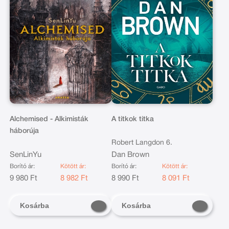
Alchemised - Alkimisták
A titkok titka
háborúja
Robert Langdon 6.
SenLinYu
Dan Brown
Borító ár:
Kötött ár:
Borító ár:
Kötött ár:
9 980 Ft
8 982 Ft
8 990 Ft
8 091 Ft
Kosárba
Kosárba