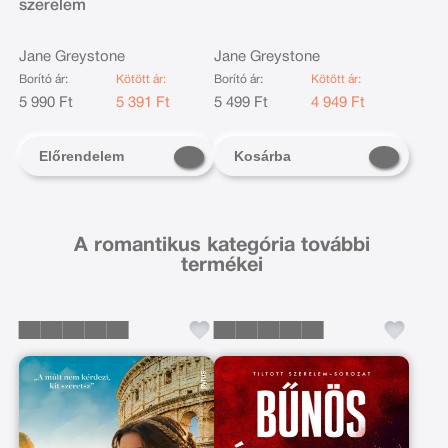
szerelem
Jane Greystone
Jane Greystone
Borító ár:
Kötött ár:
Borító ár:
Kötött ár:
5 990 Ft
5 391 Ft
5 499 Ft
4 949 Ft
Előrendelem
Kosárba
A romantikus kategória további
termékei