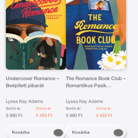
Undercover Romance –
The Romance Book Club –
Beépített jóbarát
Romantikus Pasik
Könyvklubja
Lyssa Kay Adams
Lyssa Kay Adams
Borító ár:
Online ár:
Borító ár:
Online ár:
5 990 Ft
4 493 Ft
5 990 Ft
4 493 Ft
Kosárba
Kosárba