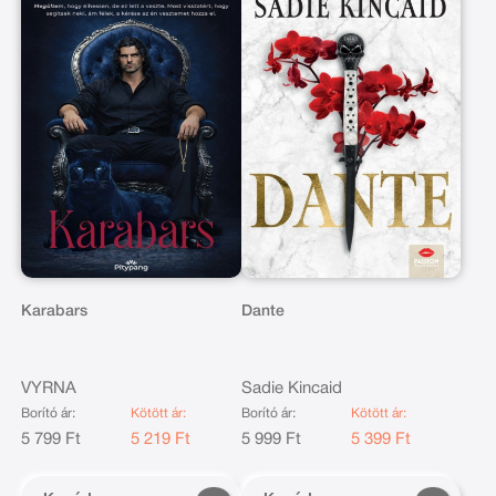
Karabars
Dante
VYRNA
Sadie Kincaid
Borító ár:
Kötött ár:
Borító ár:
Kötött ár:
5 799 Ft
5 219 Ft
5 999 Ft
5 399 Ft