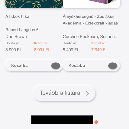
A titkok titka
Árnyékhercegnő - Zodiákus
Akadémia - Éldekorált kiadás
Robert Langdon 6.
Dan Brown
Caroline Peckham, Susanne
Valenti
Borító ár:
Kötött ár:
Borító ár:
Kötött ár:
8 990 Ft
8 091 Ft
8 499 Ft
7 649 Ft
Kosárba
Kosárba
Tovább a listára