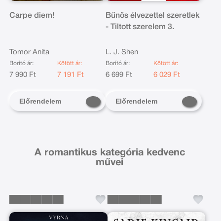
Carpe diem!
Bűnös élvezettel szeretlek
- Tiltott szerelem 3.
Tomor Anita
L. J. Shen
Borító ár:
Kötött ár:
Borító ár:
Kötött ár:
7 990 Ft
7 191 Ft
6 699 Ft
6 029 Ft
Előrendelem
Előrendelem
A romantikus kategória kedvenc
művei