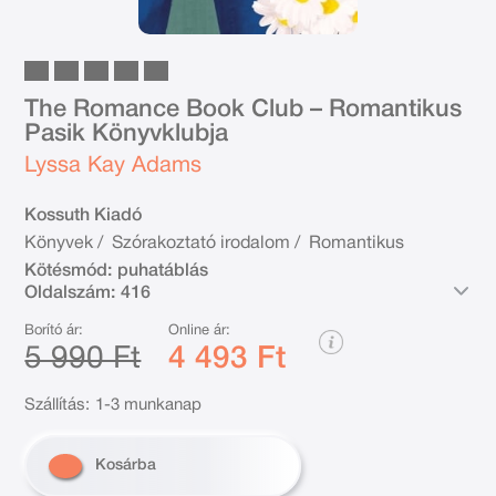
The Romance Book Club – Romantikus
Pasik Könyvklubja
Lyssa Kay Adams
Kossuth Kiadó
Könyvek
/
Szórakoztató irodalom
/
Romantikus
Kötésmód:
puhatáblás
Oldalszám:
416
Borító ár:
Online ár:
5 990 Ft
4 493 Ft
Szállítás:
1-3 munkanap
Kosárba