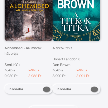
Alchemised - Alkimisták
A titkok titka
háborúja
Robert Langdon 6.
SenLinYu
Dan Brown
Borító ár:
Kötött ár:
Borító ár:
Kötött ár:
9 980 Ft
8 982 Ft
8 990 Ft
8 091 Ft
Kosárba
Kosárba