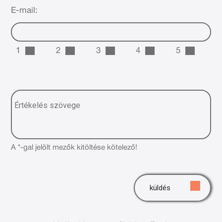
E-mail:
1
2
3
4
5
A *-gal jelölt mezők kitöltése kötelező!
küldés