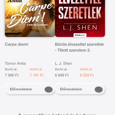
Carpe diem!
Bűnös élvezettel szeretlek
- Tiltott szerelem 3.
Tomor Anita
L. J. Shen
Borító ár:
Kötött ár:
Borító ár:
Kötött ár:
7 990 Ft
7 191 Ft
6 699 Ft
6 029 Ft
Előrendelem
Előrendelem