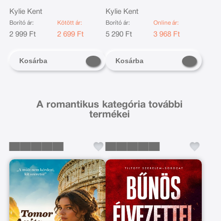
Kylie Kent
Kylie Kent
Borító ár:
Kötött ár:
Borító ár:
Online ár:
2 999 Ft
2 699 Ft
5 290 Ft
3 968 Ft
Kosárba
Kosárba
A romantikus kategória további
termékei