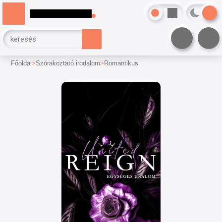
Főoldal
Szórakoztató irodalom
Romantikus