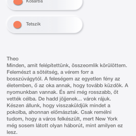
Kosárba
Tetszik
Theo
Minden, amit felépítettünk, összeomlik körülöttem.
Felemészt a sötétség, a vérem forr a
bosszúvágytól. A feleségem az egyetlen fény az
életemben, ő az oka annak, hogy tovább küzdök. A
nyomunkban vannak. És ami még rosszabb, őt
vették célba. De hadd jöjjenek... várok rájuk.
Készen állunk, hogy visszaküldjük mindet a
pokolba, ahonnan előmásztak. Csak remélni
tudom, hogy a város felkészült, mert New York
még sosem látott olyan háborút, mint amilyen ez
lesz.