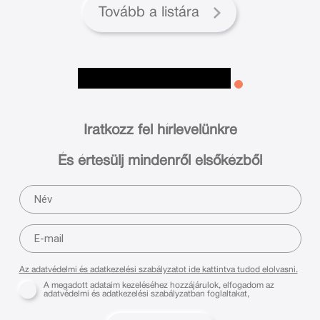
Tovább a listára
Iratkozz fel hírlevelünkre
És értesülj mindenről elsőkézből
Az adatvédelmi és adatkezelési szabályzatot ide kattintva tudod elolvasni.
A megadott adataim kezeléséhez hozzájárulok, elfogadom az
adatvédelmi és adatkezelési szabályzatban foglaltakat,