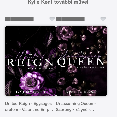
Kylie Kent további művei
United Reign - Egységes
Unassuming Queen -
uralom - Valentino Empire
Szerény királynő -
3.
Valentino Empire 2.