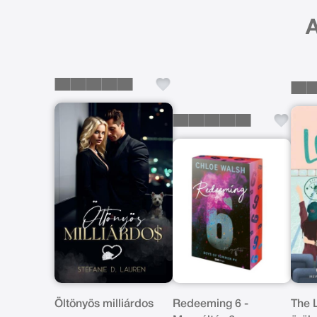
A
Öltönyös milliárdos
Redeeming 6 -
The 