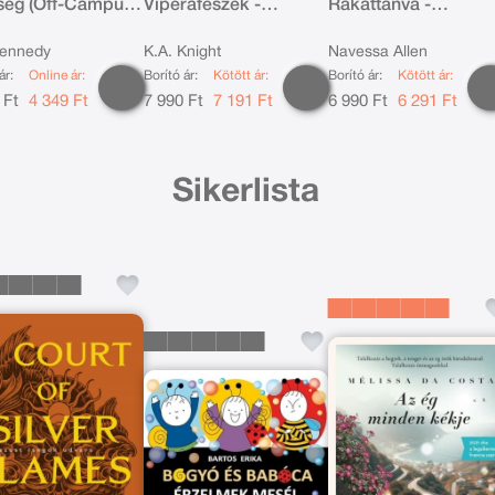
ség (Off-Campus
Viperafészek -
Rákattanva -
Éldekorált kiadás
Éldekorált kiadás
Kennedy
K.A. Knight
Navessa Allen
ár:
Online ár:
Borító ár:
Kötött ár:
Borító ár:
Kötött ár:
 Ft
4 349 Ft
7 990 Ft
7 191 Ft
6 990 Ft
6 291 Ft
Sikerlista