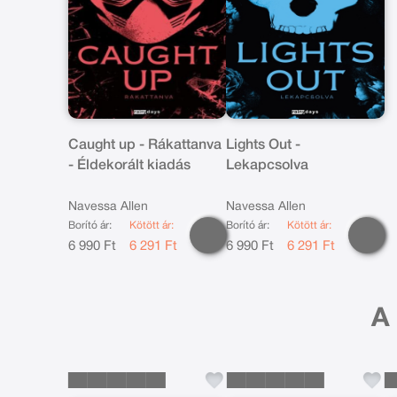
Caught up - Rákattanva
Lights Out -
- Éldekorált kiadás
Lekapcsolva
Navessa Allen
Navessa Allen
Borító ár:
Kötött ár:
Borító ár:
Kötött ár:
6 990 Ft
6 291 Ft
6 990 Ft
6 291 Ft
A 