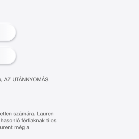
G, AZ UTÁNNYOMÁS
etetlen számára. Lauren
asonló férfiaknak tilos
aurent még a