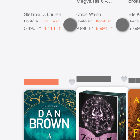
Megváltás 6 -
örök
Éldekorált kiadás
5.)
Stefanie D. Lauren
Chloe Walsh
Elle 
Borító ár:
Online ár:
Borító ár:
Kötött ár:
Borító 
5 490 Ft
4 118 Ft
9 990 Ft
8 991 Ft
5 799