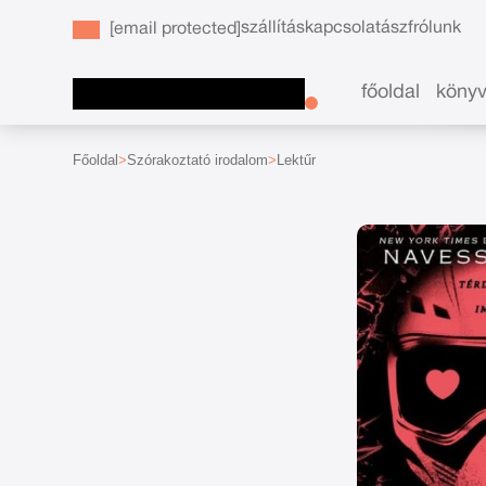
szállítás
kapcsolat
ászf
rólunk
[email protected]
főoldal
köny
Főoldal
Szórakoztató irodalom
Lektűr