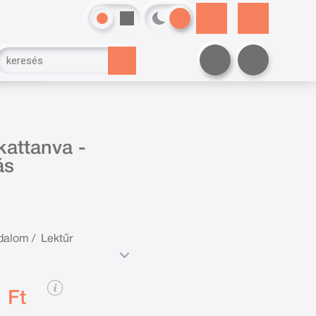
kattanva -
ás
odalom
/
Lektűr
 Ft