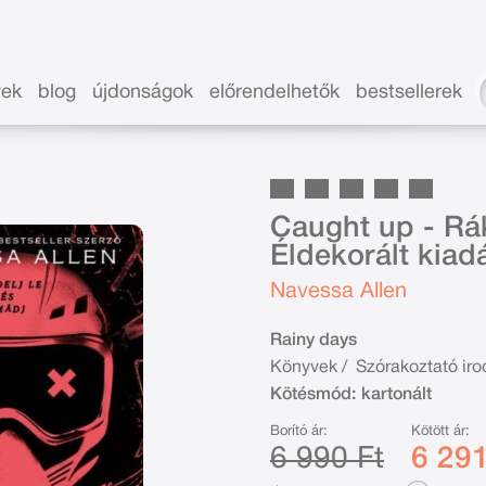
vek
blog
újdonságok
előrendelhetők
bestsellerek
Caught up - Rá
Éldekorált kiad
Navessa Allen
Rainy days
Könyvek
/
Szórakoztató ir
Kötésmód:
kartonált
Borító ár:
Kötött ár:
6 990 Ft
6 291