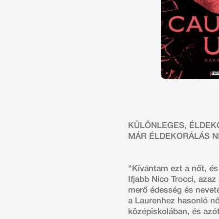
KÜLÖNLEGES, ÉLDEKOR
MÁR ÉLDEKORÁLÁS NÉ
"Kívántam ezt a nőt, és 
Ifjabb Nico Trocci, aza
merő édesség és nevetés
a Laurenhez hasonló nők
középiskolában, és azót