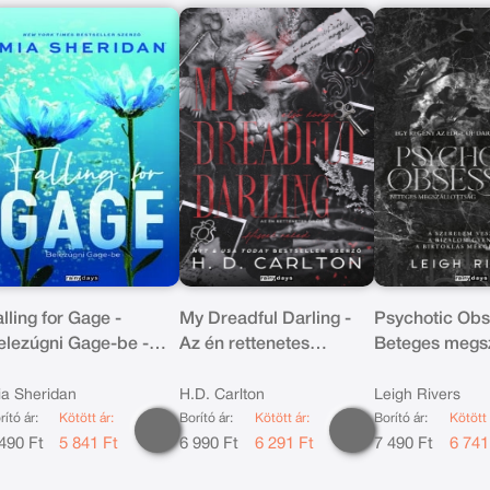
lling for Gage -
My Dreadful Darling -
Psychotic Obs
elezúgni Gage-be -
Az én rettenetes
Beteges megsz
ldekorált
drágám
- Éldekorált k
a Sheridan
H.D. Carlton
Leigh Rivers
rító ár:
Kötött ár:
Borító ár:
Kötött ár:
Borító ár:
Kötött 
490 Ft
5 841 Ft
6 990 Ft
6 291 Ft
7 490 Ft
6 741