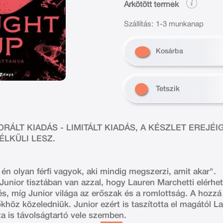
Árkötött termék
Szállítás:
1-3 munkanap
Kosárba
Tetszik
ÁLT KIADÁS - LIMITÁLT KIADÁS, A KÉSZLET EREJÉI
LKÜLI LESZ.
én olyan férfi vagyok, aki mindig megszerzi, amit akar".
z Junior tisztában van azzal, hogy Lauren Marchetti elérh
, míg Junior világa az erőszak és a romlottság. A hozzá h
höz közeledniük. Junior ezért is taszította el magától L
a is távolságtartó vele szemben.