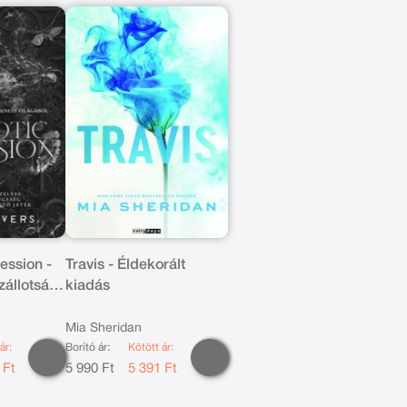
ession -
Travis - Éldekorált
állotság
kiadás
iadás
Mia Sheridan
ár:
Borító ár:
Kötött ár:
 Ft
5 990 Ft
5 391 Ft