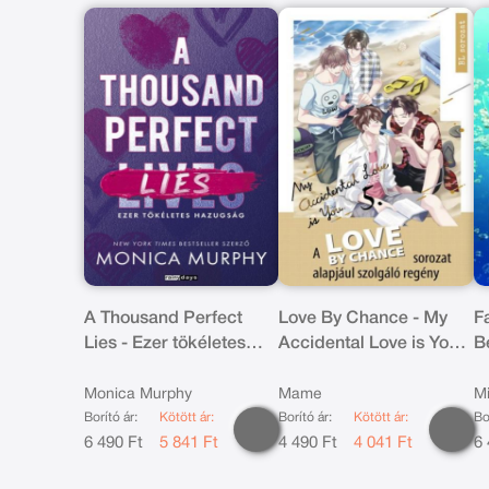
A Thousand Perfect
Love By Chance - My
Fa
Lies - Ezer tökéletes
Accidental Love is You
B
hazugság
5.
É
Monica Murphy
Mame
Mi
Borító ár:
Kötött ár:
Borító ár:
Kötött ár:
Bo
6 490 Ft
5 841 Ft
4 490 Ft
4 041 Ft
6 