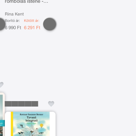
rombolás istene -
Éldekorált kiadás
Rina Kent
Borító ár:
Kötött ár:
6 990 Ft
6 291 Ft