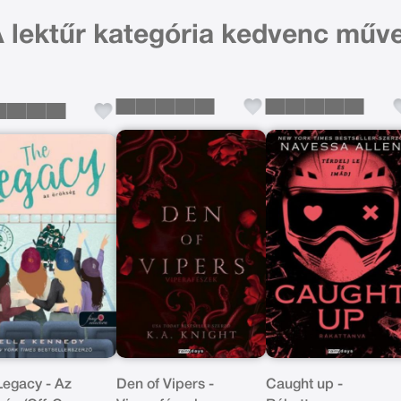
 lektűr kategória kedvenc műve
Legacy - Az
Den of Vipers -
Caught up -