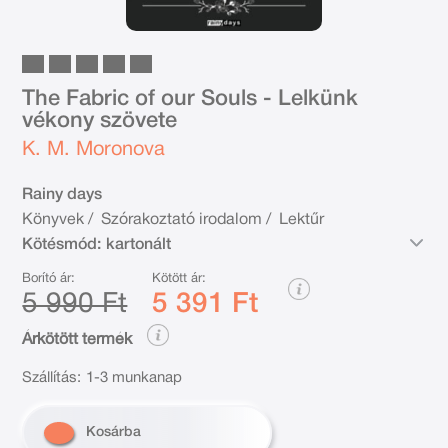
The Fabric of our Souls - Lelkünk
vékony szövete
K. M. Moronova
Rainy days
Könyvek
/
Szórakoztató irodalom
/
Lektűr
Kötésmód:
kartonált
Borító ár:
Kötött ár:
5 990 Ft
5 391 Ft
Árkötött termék
Szállítás:
1-3 munkanap
Kosárba