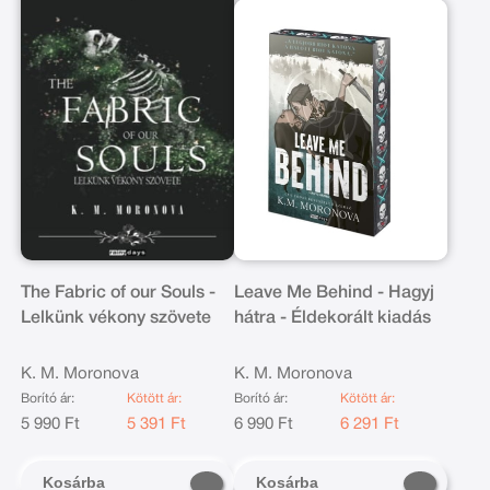
The Fabric of our Souls -
Leave Me Behind - Hagyj
Lelkünk vékony szövete
hátra - Éldekorált kiadás
K. M. Moronova
K. M. Moronova
Borító ár:
Kötött ár:
Borító ár:
Kötött ár:
5 990 Ft
5 391 Ft
6 990 Ft
6 291 Ft
Kosárba
Kosárba