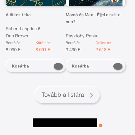
A titkok titka
Momó és Max - Éjjel alszik a
nap?
Robert Langdon 6.
Dan Brown
Pásztohy Panka
Borító ár:
Kötött ár:
Borító ár:
Online ár:
8 990 Ft
8 091 Ft
3 490 Ft
2 618 Ft
Kosárba
Kosárba
Tovább a listára