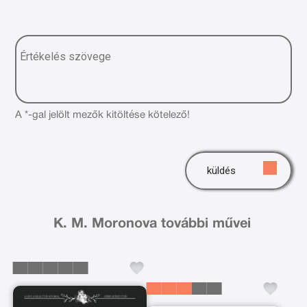
A *-gal jelölt mezők kitöltése kötelező!
küldés
K. M. Moronova további művei