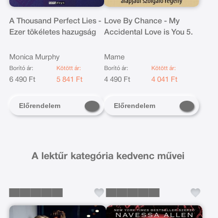
A Thousand Perfect Lies -
Love By Chance - My
Ezer tökéletes hazugság
Accidental Love is You 5.
Monica Murphy
Mame
Borító ár:
Kötött ár:
Borító ár:
Kötött ár:
6 490 Ft
5 841 Ft
4 490 Ft
4 041 Ft
Előrendelem
Előrendelem
A lektűr kategória kedvenc művei