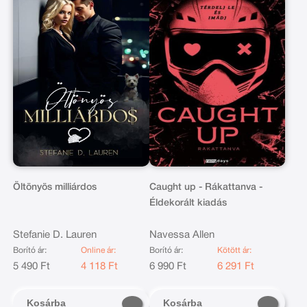
Öltönyös milliárdos
Caught up - Rákattanva -
Éldekorált kiadás
Stefanie D. Lauren
Navessa Allen
Borító ár:
Online ár:
Borító ár:
Kötött ár:
5 490 Ft
4 118 Ft
6 990 Ft
6 291 Ft
Kosárba
Kosárba