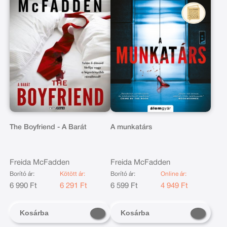
The Boyfriend - A Barát
A munkatárs
Freida McFadden
Freida McFadden
Borító ár:
Kötött ár:
Borító ár:
Online ár:
6 990 Ft
6 291 Ft
6 599 Ft
4 949 Ft
Kosárba
Kosárba