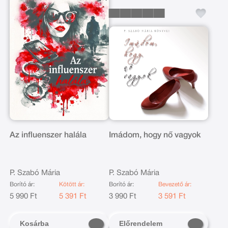
Az influenszer halála
Imádom, hogy nő vagyok
P. Szabó Mária
P. Szabó Mária
Borító ár:
Kötött ár:
Borító ár:
Bevezető ár:
5 990 Ft
5 391 Ft
3 990 Ft
3 591 Ft
Kosárba
Előrendelem