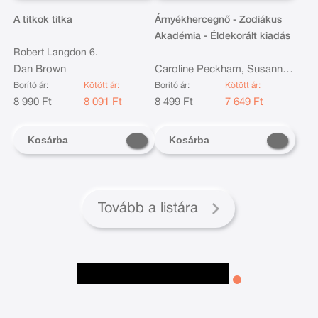
A titkok titka
Árnyékhercegnő - Zodiákus
Akadémia - Éldekorált kiadás
Robert Langdon 6.
Dan Brown
Caroline Peckham, Susanne
Valenti
Borító ár:
Kötött ár:
Borító ár:
Kötött ár:
8 990 Ft
8 091 Ft
8 499 Ft
7 649 Ft
Kosárba
Kosárba
Tovább a listára