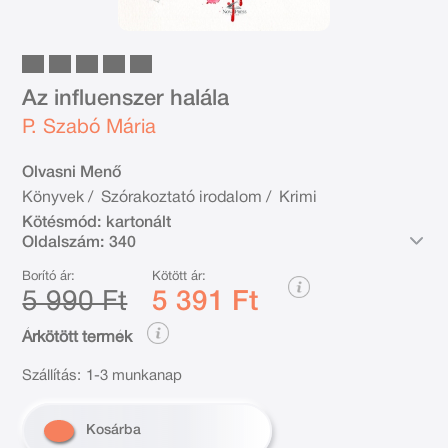
Az influenszer halála
P. Szabó Mária
Olvasni Menő
Könyvek
/
Szórakoztató irodalom
/
Krimi
Kötésmód:
kartonált
Oldalszám:
340
Borító ár:
Kötött ár:
5 990 Ft
5 391 Ft
Árkötött termék
Szállítás:
1-3 munkanap
Kosárba