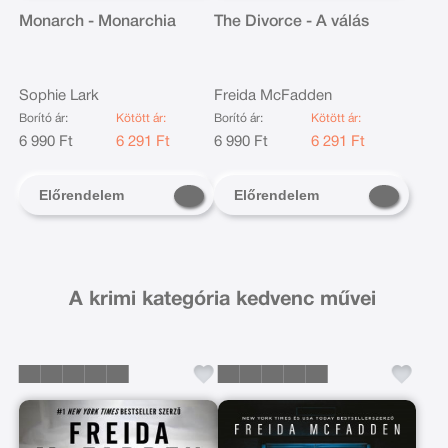
Monarch - Monarchia
The Divorce - A válás
Sophie Lark
Freida McFadden
Borító ár:
Kötött ár:
Borító ár:
Kötött ár:
6 990 Ft
6 291 Ft
6 990 Ft
6 291 Ft
Előrendelem
Előrendelem
A krimi kategória kedvenc művei