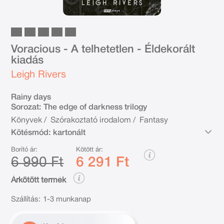
Voracious - A telhetetlen - Éldekorált
kiadás
Leigh Rivers
Rainy days
Sorozat:
The edge of darkness trilogy
Könyvek
/
Szórakoztató irodalom
/
Fantasy
Kötésmód:
kartonált
Borító ár:
Kötött ár:
6 990 Ft
6 291 Ft
Árkötött termék
Szállítás:
1-3 munkanap