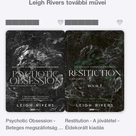
Leigh Rivers további művei
Psychotic Obsession -
Restitution - A jóvátétel -
Beteges megszállotság -
Éldekorált kiadás
Éldekorált kiadás