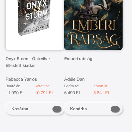
Onyx Storm - Ónixvihar -
Emberi rabság
Élfestett kiadás
Rebecca Yarros
Adéle Dan
Borító ár:
Kötött ár:
Borító ár:
Kötött ár:
11 990 Ft
10 791 Ft
6 490 Ft
5 841 Ft
Kosárba
Kosárba