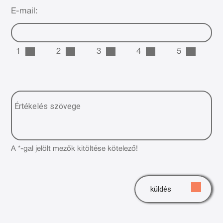
E-mail:
1
2
3
4
5
A *-gal jelölt mezők kitöltése kötelező!
küldés