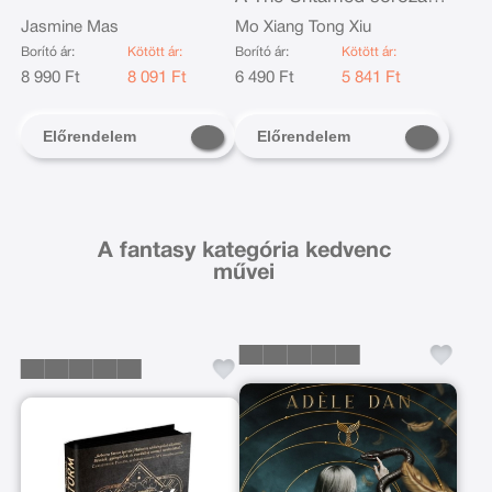
alapjául szolgáló regény
Jasmine Mas
Mo Xiang Tong Xiu
szerzőjétől
Borító ár:
Kötött ár:
Borító ár:
Kötött ár:
8 990 Ft
8 091 Ft
6 490 Ft
5 841 Ft
Előrendelem
Előrendelem
A fantasy kategória kedvenc
művei