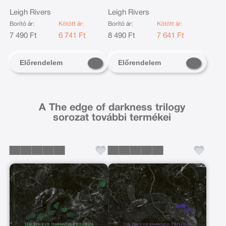
Leigh Rivers
Leigh Rivers
Borító ár:
Kötött ár:
Borító ár:
Kötött ár:
7 490 Ft
6 741 Ft
8 490 Ft
7 641 Ft
Előrendelem
Előrendelem
A The edge of darkness trilogy
sorozat további termékei