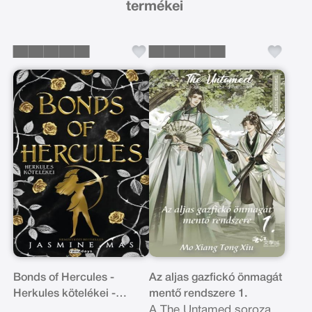
termékei
Bonds of Hercules -
Az aljas gazfickó önmagát
Herkules kötelékei -
mentő rendszere 1.
Éldekorált kiadás
A The Untamed sorozat