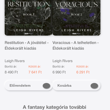
Restitution - A jóvátétel -
Voracious - A telhetetlen -
Éldekorált kiadás
Éldekorált kiadás
Leigh Rivers
Leigh Rivers
Borító ár:
Kötött ár:
Borító ár:
Kötött ár:
8 490 Ft
7 641 Ft
6 990 Ft
6 291 Ft
Előrendelem
Kosárba
A fantasy kategória további