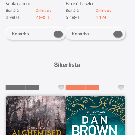
Vankó János
Benkő László
Borító ár:
Online ár:
Borító ár:
Online ár:
3 990 Ft
2 993 Ft
5 499 Ft
4 124 Ft
Kosárba
Kosárba
Sikerlista