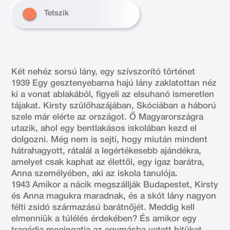
Tetszik
Két nehéz sorsú lány, egy szívszorító történet
1939 Egy gesztenyebarna hajú lány zaklatottan néz
ki a vonat ablakából, figyeli az elsuhanó ismeretlen
tájakat. Kirsty szülőhazájában, Skóciában a háború
szele már elérte az országot. Ő Magyarországra
utazik, ahol egy bentlakásos iskolában kezd el
dolgozni. Még nem is sejti, hogy miután mindent
hátrahagyott, rátalál a legértékesebb ajándékra,
amelyet csak kaphat az élettől, egy igaz barátra,
Anna személyében, aki az iskola tanulója.
1943 Amikor a nácik megszállják Budapestet, Kirsty
és Anna magukra maradnak, és a skót lány nagyon
félti zsidó származású barátnőjét. Meddig kell
elmenniük a túlélés érdekében? És amikor egy