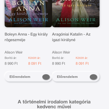
Boleyn Anna - Egy király
Aragóniai Katalin - Az
rögeszméje
igazi királyné
Alison Weir
Alison Weir
Borító ár:
Kötött ár:
Borító ár:
Kötött ár:
8 990 Ft
8 091 Ft
8 990 Ft
8 091 Ft
Előrendelem
Előrendelem
A történelmi irodalom kategória
kedvenc művei