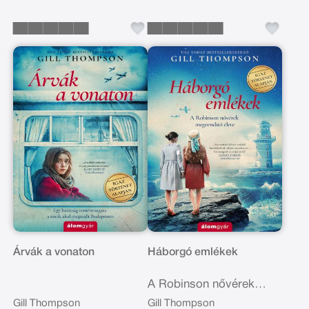
Árvák a vonaton
Háborgó emlékek
A Robinson nővérek
megrendítő élete
Gill Thompson
Gill Thompson