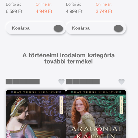
Borító ár:
Online ár:
Borító ár:
Online ár:
6 599 Ft
4 949 Ft
4 999 Ft
3 749 Ft
Kosárba
Kosárba
A történelmi irodalom kategória
további termékei