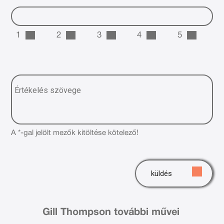
1
2
3
4
5
A *-gal jelölt mezők kitöltése kötelező!
küldés
Gill Thompson további művei