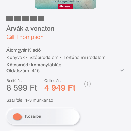
Árvák a vonaton
Gill Thompson
Álomgyár Kiadó
Könyvek
/
Szépirodalom
/
Történelmi irodalom
Kötésmód:
keménytáblás
Oldalszám:
416
Borító ár:
Online ár:
6 599 Ft
4 949 Ft
Szállítás:
1-3 munkanap
Kosárba