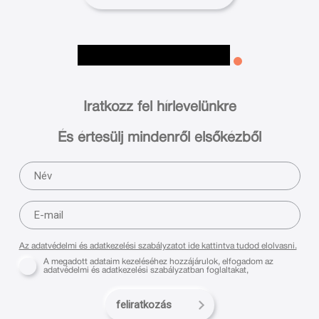
Iratkozz fel hírlevelünkre
És értesülj mindenről elsőkézből
Az adatvédelmi és adatkezelési szabályzatot ide kattintva tudod elolvasni.
A megadott adataim kezeléséhez hozzájárulok, elfogadom az
adatvédelmi és adatkezelési szabályzatban foglaltakat,
feliratkozás