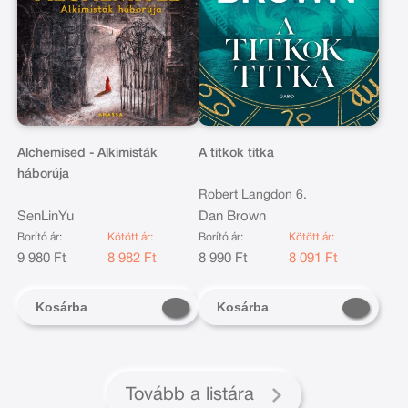
Alchemised - Alkimisták
A titkok titka
háborúja
Robert Langdon 6.
SenLinYu
Dan Brown
Borító ár:
Kötött ár:
Borító ár:
Kötött ár:
9 980 Ft
8 982 Ft
8 990 Ft
8 091 Ft
Kosárba
Kosárba
Tovább a listára