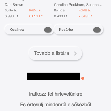
Dan Brown
Caroline Peckham, Susanne
Valenti
Borító ár:
Kötött ár:
Borító ár:
Kötött ár:
8 990 Ft
8 091 Ft
8 499 Ft
7 649 Ft
Kosárba
Kosárba
Tovább a listára
Iratkozz fel hírlevelünkre
És értesülj mindenről elsőkézből