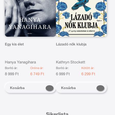
Egy kis élet
Lázadó nők klubja
Hanya Yanagihara
Kathryn Stockett
Borító ár:
Online ár:
Borító ár:
Kötött ár:
8 999 Ft
6 749 Ft
6 999 Ft
6 299 Ft
Kosárba
Kosárba
Sikerlista