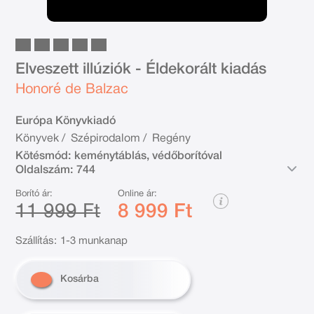
Elveszett illúziók - Éldekorált kiadás
Honoré de Balzac
Európa Könyvkiadó
Könyvek
/
Szépirodalom
/
Regény
Kötésmód:
keménytáblás, védőborítóval
Oldalszám:
744
Borító ár:
Online ár:
11 999 Ft
8 999 Ft
Szállítás:
1-3 munkanap
Kosárba