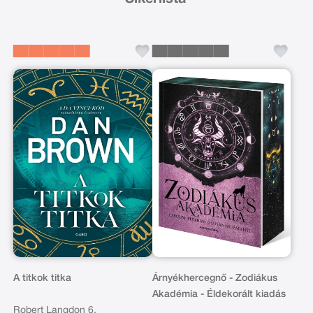
A titkok titka
Árnyékhercegnő - Zodiákus
Akadémia - Éldekorált kiadás
Robert Langdon 6.