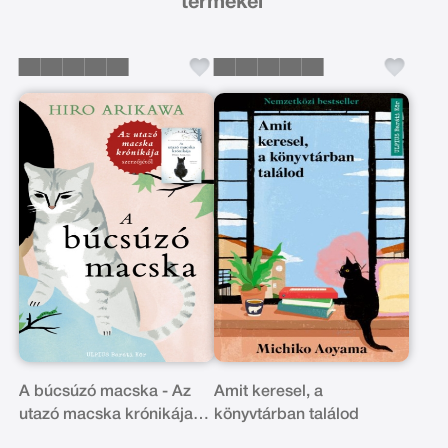
termékei
A búcsúzó macska - Az
Amit keresel, a
utazó macska krónikája
könyvtárban találod
szerzőjétől