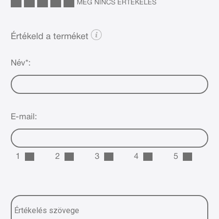
MÉG NINCS ÉRTÉKELÉS
Értékeld a terméket
Név*:
E-mail:
1
2
3
4
5