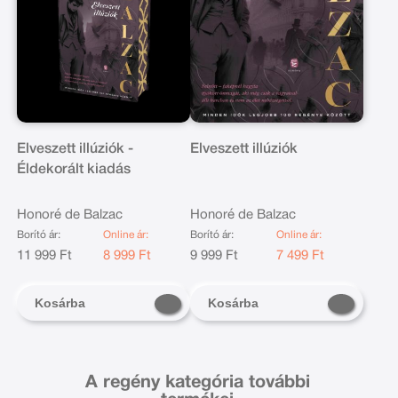
Elveszett illúziók -
Elveszett illúziók
Éldekorált kiadás
Honoré de Balzac
Honoré de Balzac
Borító ár:
Online ár:
Borító ár:
Online ár:
11 999 Ft
8 999 Ft
9 999 Ft
7 499 Ft
Kosárba
Kosárba
A regény kategória további