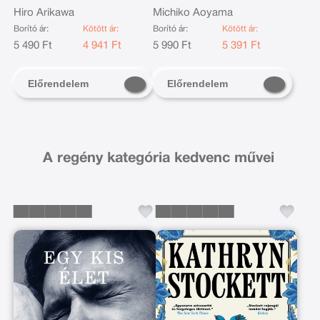
Hiro Arikawa
Michiko Aoyama
Borító ár:
Kötött ár:
Borító ár:
Kötött ár:
5 490 Ft
4 941 Ft
5 990 Ft
5 391 Ft
Előrendelem
Előrendelem
A regény kategória kedvenc művei