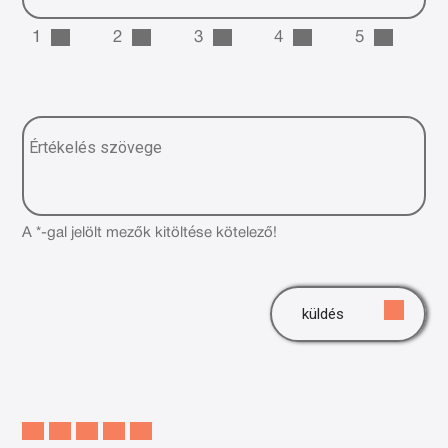
1
2
3
4
5
A *-gal jelölt mezők kitöltése kötelező!
küldés