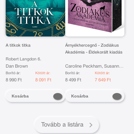
A titkok titka
Árnyékhercegnő - Zodiákus
Akadémia - Éldekorált kiadás
Robert Langdon 6.
Dan Brown
Caroline Peckham, Susanne
Valenti
Borító ár:
Kötött ár:
Borító ár:
Kötött ár:
8 990 Ft
8 091 Ft
8 499 Ft
7 649 Ft
Kosárba
Kosárba
Tovább a listára