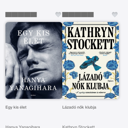
Egy kis élet
Lázadó nők klubja
Hanya Yanagihara
Kathryn Stockett