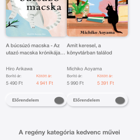
A búcsúzó macska - Az
Amit keresel, a
utazó macska krónikája
könyvtárban találod
szerzőjétől
Hiro Arikawa
Michiko Aoyama
Borító ár:
Kötött ár:
Borító ár:
Kötött ár:
5 490 Ft
4 941 Ft
5 990 Ft
5 391 Ft
Előrendelem
Előrendelem
A regény kategória kedvenc művei