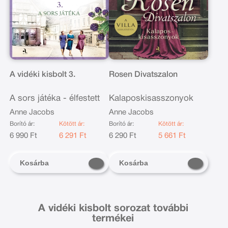
A vidéki kisbolt 3.
Rosen Divatszalon
A sors játéka - élfestett
Kalaposkisasszonyok
Anne Jacobs
Anne Jacobs
Borító ár:
Kötött ár:
Borító ár:
Kötött ár:
6 990 Ft
6 291 Ft
6 290 Ft
5 661 Ft
Kosárba
Kosárba
A vidéki kisbolt sorozat további
termékei