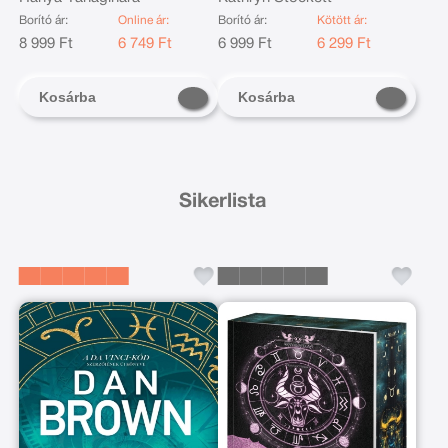
Borító ár:
Online ár:
Borító ár:
Kötött ár:
8 999 Ft
6 749 Ft
6 999 Ft
6 299 Ft
Kosárba
Kosárba
Sikerlista