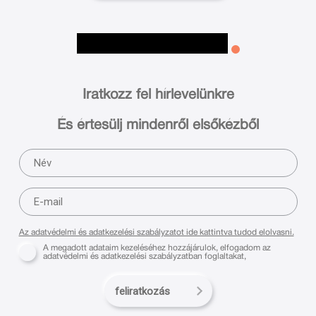
Iratkozz fel hírlevelünkre
És értesülj mindenről elsőkézből
Az adatvédelmi és adatkezelési szabályzatot ide kattintva tudod elolvasni.
A megadott adataim kezeléséhez hozzájárulok, elfogadom az
adatvédelmi és adatkezelési szabályzatban foglaltakat,
feliratkozás