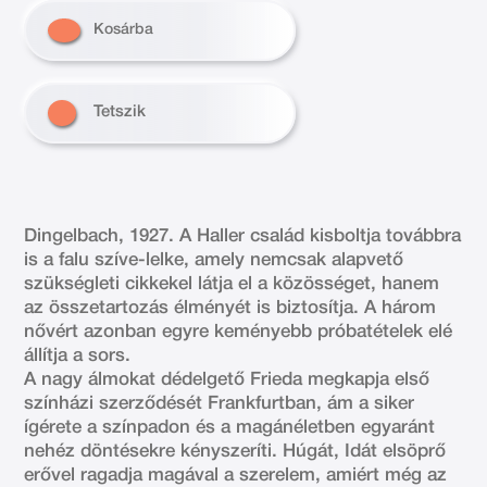
Kosárba
Tetszik
Dingelbach, 1927. A Haller család kisboltja továbbra
is a falu szíve-lelke, amely nemcsak alapvető
szükségleti cikkekel látja el a közösséget, hanem
az összetartozás élményét is biztosítja. A három
nővért azonban egyre keményebb próbatételek elé
állítja a sors.
A nagy álmokat dédelgető Frieda megkapja első
színházi szerződését Frankfurtban, ám a siker
ígérete a színpadon és a magánéletben egyaránt
nehéz döntésekre kényszeríti. Húgát, Idát elsöprő
erővel ragadja magával a szerelem, amiért még az