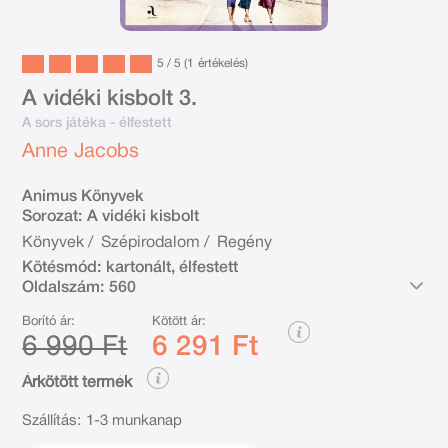
5 / 5 (1
értékelés
)
A vidéki kisbolt 3.
A sors játéka - élfestett
Anne Jacobs
Animus Könyvek
Sorozat:
A vidéki kisbolt
Könyvek
/
Szépirodalom
/
Regény
Kötésmód:
kartonált, élfestett
Oldalszám:
560
Borító ár:
Kötött ár:
6 990 Ft
6 291 Ft
Árkötött termék
Szállítás:
1-3 munkanap