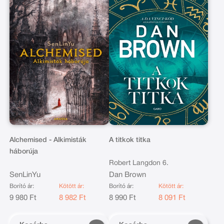
Alchemised - Alkimisták
A titkok titka
háborúja
Robert Langdon 6.
SenLinYu
Dan Brown
Borító ár:
Kötött ár:
Borító ár:
Kötött ár:
9 980 Ft
8 982 Ft
8 990 Ft
8 091 Ft