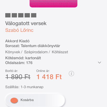
Válogatott versek
Szabó Lőrinc
Akkord Kiadó
Sorozat:
Talentum diákkönyvtár
Könyvek
/
Szépirodalom
/
Költészet
Kötésmód:
kartonált
Oldalszám:
176
Borító ár:
Online ár:
1 890 Ft
1 418 Ft
Szállítás:
1-3 munkanap
Kosárba