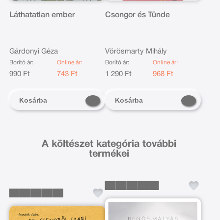
Láthatatlan ember
Csongor és Tünde
Gárdonyi Géza
Vörösmarty Mihály
Borító ár:
Online ár:
Borító ár:
Online ár:
990 Ft
743 Ft
1 290 Ft
968 Ft
Kosárba
Kosárba
A költészet kategória további
termékei