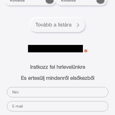
Kosárba
Kosárba
Tovább a listára
Iratkozz fel hírlevelünkre
És értesülj mindenről elsőkézből