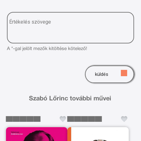
A *-gal jelölt mezők kitöltése kötelező!
küldés
Szabó Lőrinc további művei