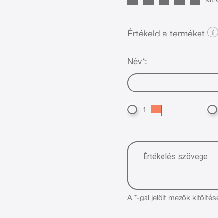
MÉG
Értékeld a terméket
Név*:
1
A *-gal jelölt mezők kitöltés