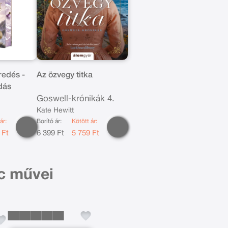
redés -
Az özvegy titka
dás
Goswell-krónikák 4.
Kate Hewitt
ár:
Borító ár:
Kötött ár:
 Ft
6 399 Ft
5 759 Ft
c művei