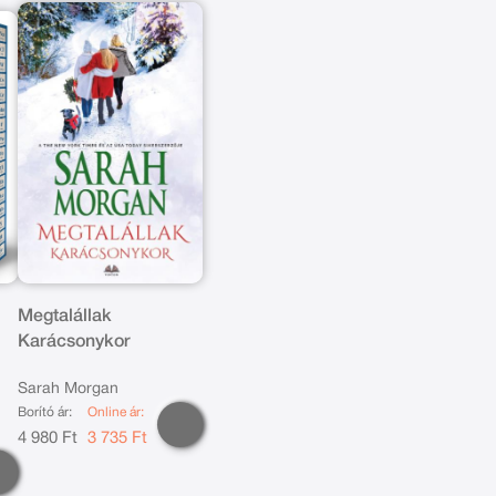
Megtalállak
Karácsonykor
Sarah Morgan
Borító ár:
Online ár:
4 980 Ft
3 735 Ft