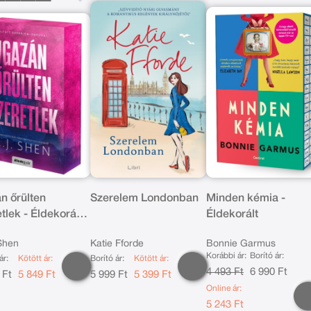
n őrülten
Szerelem Londonban
Minden kémia -
tlek - Éldekorált
Éldekorált
ás
 Shen
Katie Fforde
Bonnie Garmus
Korábbi ár:
Borító ár:
ár:
Kötött ár:
Borító ár:
Kötött ár:
4 493 Ft
6 990 Ft
 Ft
5 849 Ft
5 999 Ft
5 399 Ft
Online ár:
5 243 Ft