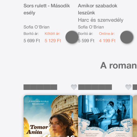
Sors rulett - Második
Amikor szabadok
esély
leszünk
Harc és szenvedély
Sofia O'Brian
Sofia O'Brian
Borító ár:
Kötött ár:
Borító ár:
Online ár:
5 699 Ft
5 129 Ft
5 599 Ft
4 199 Ft
A romant