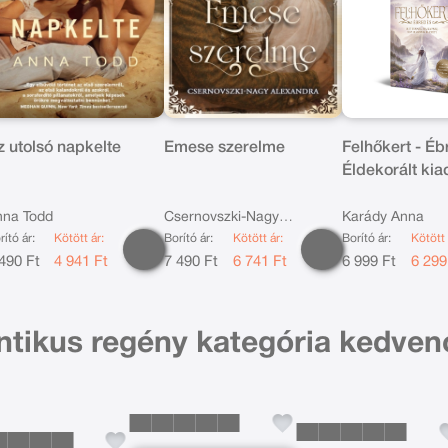
z utolsó napkelte
Emese szerelme
Felhőkert - Éb
Éldekorált kia
nna Todd
Csernovszki-Nagy
Karády Anna
rító ár:
Kötött ár:
Borító ár:
Kötött ár:
Borító ár:
Kötött 
Alexandra
490 Ft
4 941 Ft
7 490 Ft
6 741 Ft
6 999 Ft
6 299
tikus regény kategória kedven