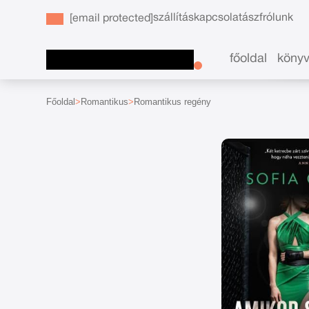
szállítás
kapcsolat
ászf
rólunk
[email protected]
főoldal
köny
Főoldal
Romantikus
Romantikus regény