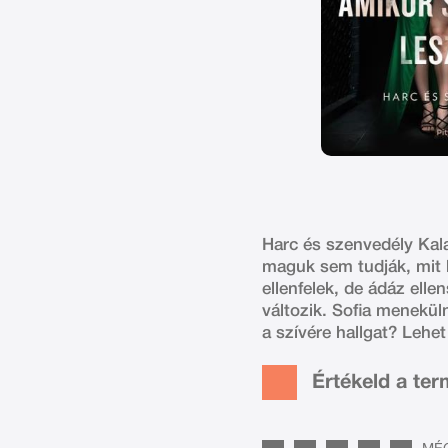
Harc és szenvedély Kala
maguk sem tudják, mit 
ellenfelek, de ádáz ell
változik. Sofia menekül
a szívére hallgat? Lehe
Értékeld a te