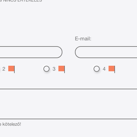
 NINCS ÉRTÉKELÉS
E-mail:
2
3
4
e kötelező!