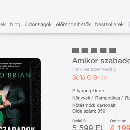
vek
blog
újdonságok
előrendelhetők
bestsellerek
Amikor szabado
Harc és szenvedély
Sofia O'Brian
Pitypang kiadó
Könyvek
/
Romantikus
/
Ro
Kötésmód:
kartonált
Oldalszám:
350
Borító ár:
Online ár:
5 599 Ft
4 199