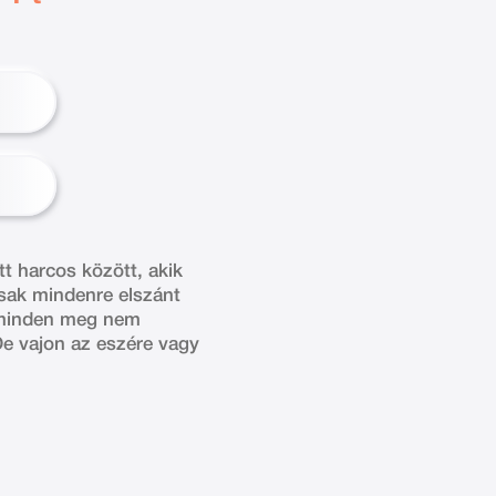
t harcos között, akik
sak mindenre elszánt
tt minden meg nem
De vajon az eszére vagy