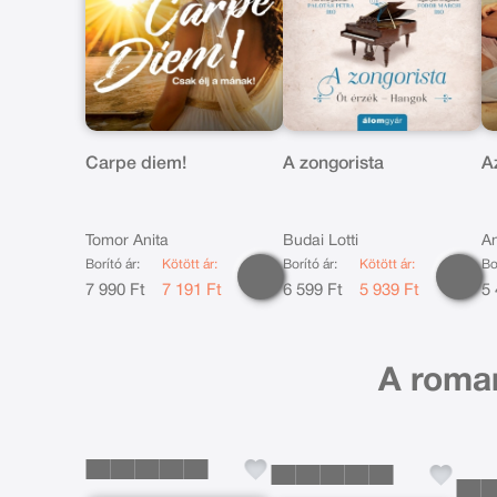
Carpe diem!
A zongorista
A
Tomor Anita
Budai Lotti
A
Borító ár:
Kötött ár:
Borító ár:
Kötött ár:
Bo
7 990 Ft
7 191 Ft
6 599 Ft
5 939 Ft
5 
A roman