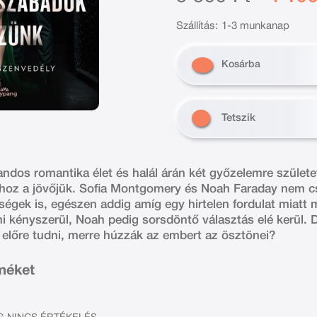
Szállítás:
1-3 munkanap
Kosárba
Tetszik
ndos romantika élet és halál árán két győzelemre születet
hoz a jövőjük. Sofia Montgomery és Noah Faraday nem c
enségek is, egészen addig amíg egy hirtelen fordulat mia
ni kényszerül, Noah pedig sorsdöntő választás elé kerül. 
t előre tudni, merre húzzák az embert az ösztönei?
rméket