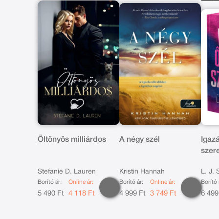
Öltönyös milliárdos
A négy szél
Igazá
szere
kiad
Stefanie D. Lauren
Kristin Hannah
L. J.
Borító ár:
Online ár:
Borító ár:
Online ár:
Borító 
5 490 Ft
4 118 Ft
4 999 Ft
3 749 Ft
6 499