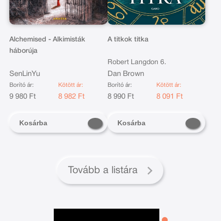
Alchemised - Alkimisták
A titkok titka
háborúja
Robert Langdon 6.
SenLinYu
Dan Brown
Borító ár:
Kötött ár:
Borító ár:
Kötött ár:
9 980 Ft
8 982 Ft
8 990 Ft
8 091 Ft
Kosárba
Kosárba
Tovább a listára