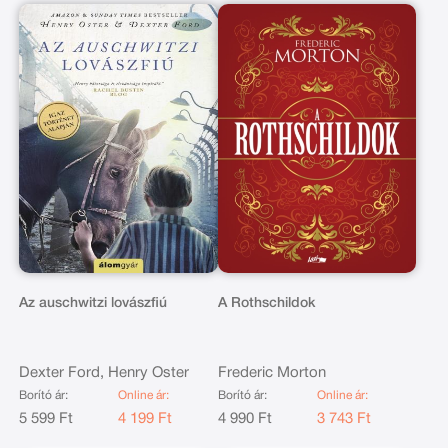
Az auschwitzi lovászfiú
A Rothschildok
Dexter Ford, Henry Oster
Frederic Morton
Borító ár:
Online ár:
Borító ár:
Online ár:
5 599 Ft
4 199 Ft
4 990 Ft
3 743 Ft