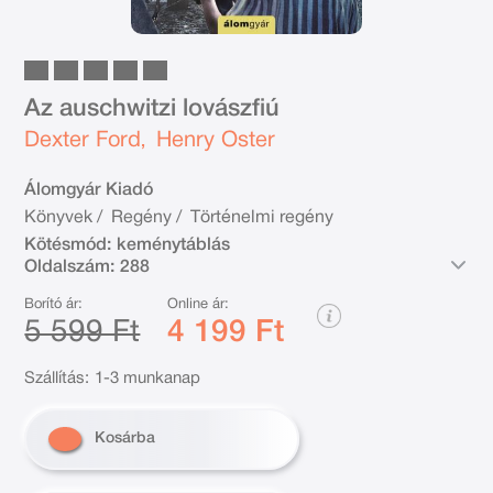
Az auschwitzi lovászfiú
Dexter Ford
Henry Oster
,
Álomgyár Kiadó
Könyvek
/
Regény
/
Történelmi regény
Kötésmód:
keménytáblás
Oldalszám:
288
Borító ár:
Online ár:
5 599 Ft
4 199 Ft
Szállítás:
1-3 munkanap
Kosárba