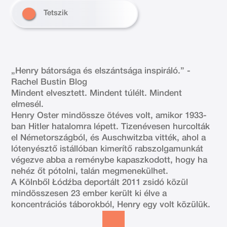
Tetszik
„Henry bátorsága és elszántsága inspiráló.” -
Rachel Bustin Blog
Mindent elvesztett. Mindent túlélt. Mindent
elmesél.
Henry Oster mindössze ötéves volt, amikor 1933-
ban Hitler hatalomra lépett. Tizenévesen hurcolták
el Németországból, és Auschwitzba vitték, ahol a
lótenyésztő istállóban kimerítő rabszolgamunkát
végezve abba a reménybe kapaszkodott, hogy ha
nehéz őt pótolni, talán megmenekülhet.
A Kölnből Łódźba deportált 2011 zsidó közül
mindösszesen 23 ember került ki élve a
koncentrációs táborokból, Henry egy volt közülük.