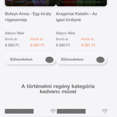
Boleyn Anna - Egy király
Aragóniai Katalin - Az
rögeszméje
igazi királyné
Alison Weir
Alison Weir
Borító ár:
Kötött ár:
Borító ár:
Kötött ár:
8 990 Ft
8 091 Ft
8 990 Ft
8 091 Ft
Előrendelem
Előrendelem
A történelmi regény kategória
kedvenc művei