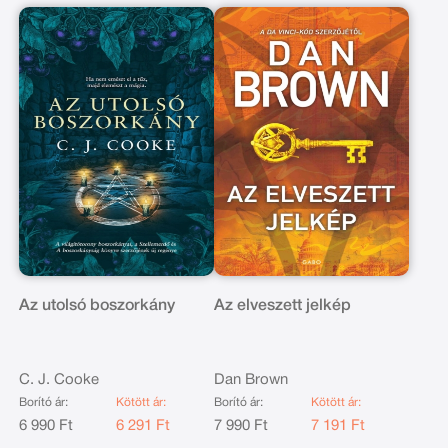
Az utolsó boszorkány
Az elveszett jelkép
C. J. Cooke
Dan Brown
Borító ár:
Kötött ár:
Borító ár:
Kötött ár:
6 990 Ft
6 291 Ft
7 990 Ft
7 191 Ft