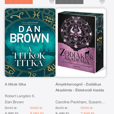
A titkok titka
Árnyékhercegnő - Zodiákus
Akadémia - Éldekorált kiadás
Robert Langdon 6.
Dan Brown
Caroline Peckham, Susanne
Valenti
Borító ár:
Kötött ár:
Borító ár:
Kötött ár:
8 990 Ft
8 091 Ft
8 499 Ft
7 649 Ft