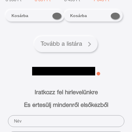
Kosárba
Kosárba
Tovább a listára
Iratkozz fel hírlevelünkre
És értesülj mindenről elsőkézből