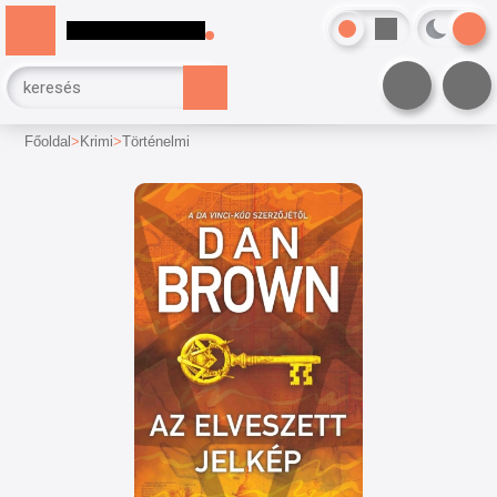
Főoldal
Krimi
Történelmi