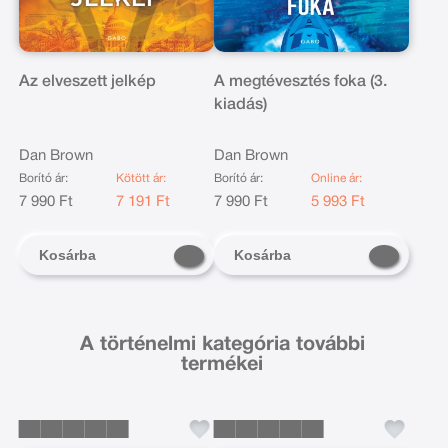
Az elveszett jelkép
A megtévesztés foka (3.
kiadás)
Dan Brown
Dan Brown
Borító ár:
Kötött ár:
Borító ár:
Online ár:
7 990 Ft
7 191 Ft
7 990 Ft
5 993 Ft
Kosárba
Kosárba
A történelmi kategória további
termékei