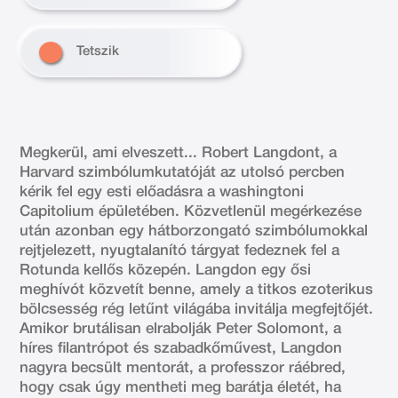
Tetszik
Megkerül, ami elveszett... Robert Langdont, a
Harvard szimbólumkutatóját az utolsó percben
kérik fel egy esti előadásra a washingtoni
Capitolium épületében. Közvetlenül megérkezése
után azonban egy hátborzongató szimbólumokkal
rejtjelezett, nyugtalanító tárgyat fedeznek fel a
Rotunda kellős közepén. Langdon egy ősi
meghívót közvetít benne, amely a titkos ezoterikus
bölcsesség rég letűnt világába invitálja megfejtőjét.
Amikor brutálisan elrabolják Peter Solomont, a
híres filantrópot és szabadkőművest, Langdon
nagyra becsült mentorát, a professzor ráébred,
hogy csak úgy mentheti meg barátja életét, ha