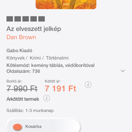
Az elveszett jelkép
Dan Brown
Gabo Kiadó
Könyvek
/
Krimi
/
Történelmi
Kötésmód:
kemény táblás, védőborítóval
Oldalszám:
736
Borító ár:
Kötött ár:
7 990 Ft
7 191 Ft
Árkötött termék
Szállítás:
1-3 munkanap
Kosárba