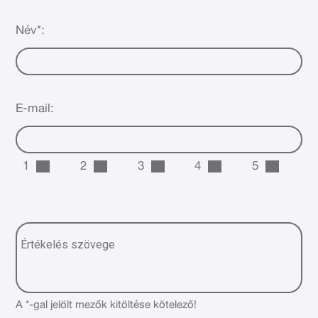
Név*:
E-mail:
1
2
3
4
5
A *-gal jelölt mezők kitöltése kötelező!