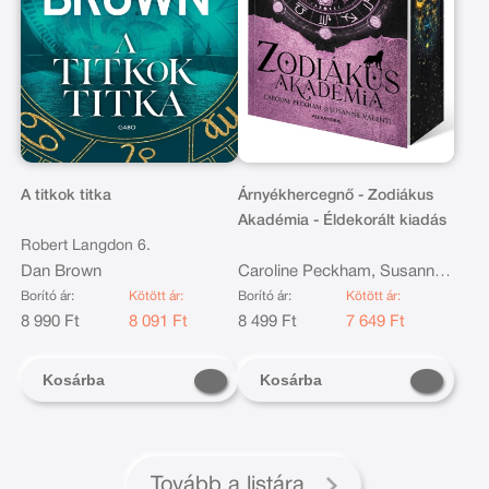
A titkok titka
Árnyékhercegnő - Zodiákus
Akadémia - Éldekorált kiadás
Robert Langdon 6.
Dan Brown
Caroline Peckham, Susanne
Valenti
Borító ár:
Kötött ár:
Borító ár:
Kötött ár:
8 990 Ft
8 091 Ft
8 499 Ft
7 649 Ft
Kosárba
Kosárba
Tovább a listára