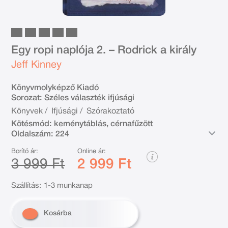
Egy ropi naplója 2. – Rodrick a király
Jeff Kinney
Könyvmolyképző Kiadó
Sorozat:
Széles választék ifjúsági
Könyvek
/
Ifjúsági
/
Szórakoztató
Kötésmód:
keménytáblás, cérnafűzött
Oldalszám:
224
Borító ár:
Online ár:
3 999 Ft
2 999 Ft
Szállítás:
1-3 munkanap
Kosárba