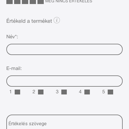
MÉG NINCS ÉRTÉKELÉS
Értékeld a terméket
Név*:
E-mail:
1
2
3
4
5