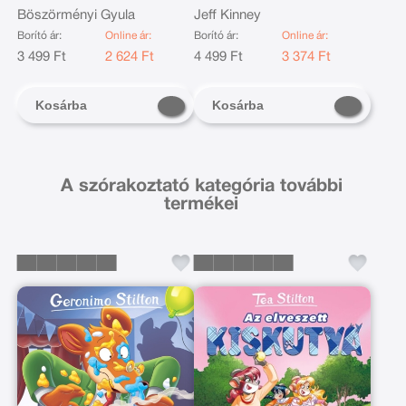
hadművelet
Böszörményi Gyula
Jeff Kinney
Borító ár:
Online ár:
Borító ár:
Online ár:
3 499 Ft
2 624 Ft
4 499 Ft
3 374 Ft
Kosárba
Kosárba
A szórakoztató kategória további
termékei