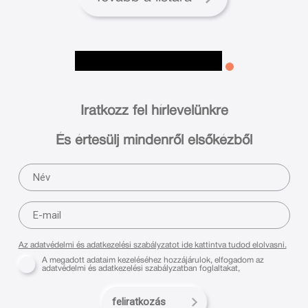
Iratkozz fel hírlevelünkre
És értesülj mindenről elsőkézből
Az adatvédelmi és adatkezelési szabályzatot ide kattintva tudod elolvasni.
A megadott adataim kezeléséhez hozzájárulok, elfogadom az
adatvédelmi és adatkezelési szabályzatban foglaltakat,
feliratkozás