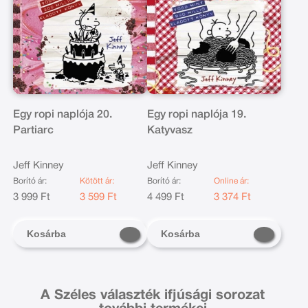
Egy ropi naplója 20.
Egy ropi naplója 19.
Partiarc
Katyvasz
Jeff Kinney
Jeff Kinney
Borító ár:
Kötött ár:
Borító ár:
Online ár:
3 999 Ft
3 599 Ft
4 499 Ft
3 374 Ft
Kosárba
Kosárba
A Széles választék ifjúsági sorozat