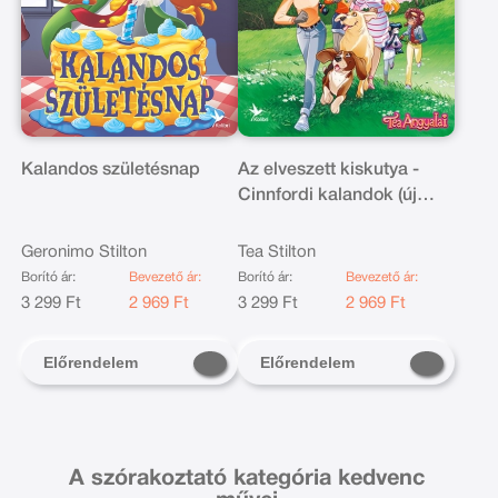
Kalandos születésnap
Az elveszett kiskutya -
Cinnfordi kalandok (új
kiadás)
Geronimo Stilton
Tea Stilton
Borító ár:
Bevezető ár:
Borító ár:
Bevezető ár:
3 299 Ft
2 969 Ft
3 299 Ft
2 969 Ft
Előrendelem
Előrendelem
A szórakoztató kategória kedvenc