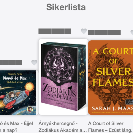
Sikerlista
 és Max - Éjjel
Árnyékhercegnő -
A Court of Silver
ik a nap?
Zodiákus Akadémia -
Flames – Ezüst láng