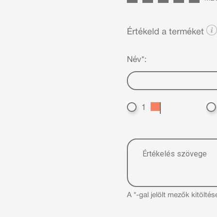
Értékeld a terméket
Név*:
1
A *-gal jelölt mezők kitöltés