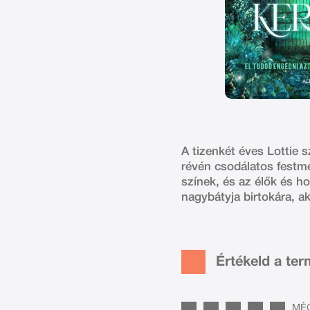
A tizenkét éves Lottie s
révén csodálatos festmé
színek, és az élők és h
nagybátyja birtokára, ak
Értékeld a te
MÉG