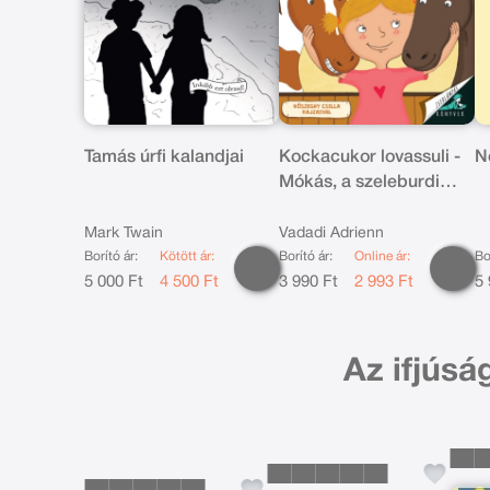
Tamás úrfi kalandjai
Kockacukor lovassuli -
N
Mókás, a szeleburdi
csikó
Mark Twain
Vadadi Adrienn
Borító ár:
Kötött ár:
Borító ár:
Online ár:
Bo
5 000 Ft
4 500 Ft
3 990 Ft
2 993 Ft
5 
Az ifjúsá