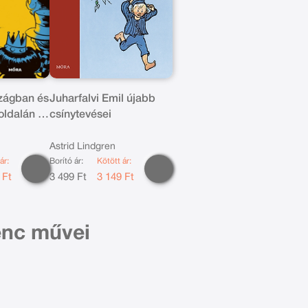
zágban és
Juharfalvi Emil újabb
oldalán -
csínytevései
Astrid Lindgren
ár:
Borító ár:
Kötött ár:
 Ft
3 499 Ft
3 149 Ft
enc művei