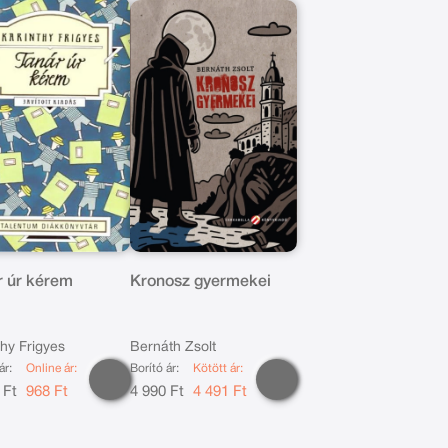
r úr kérem
Kronosz gyermekei
thy Frigyes
Bernáth Zsolt
ár:
Online ár:
Borító ár:
Kötött ár:
 Ft
968 Ft
4 990 Ft
4 491 Ft