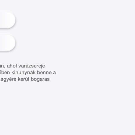
an, ahol varázsereje
ztében kihunynak benne a
zsgyére kerül bogaras