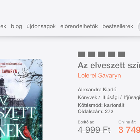
vek
blog
újdonságok
előrendelhetők
bestsellerek
Az elveszett szí
Lolerei Savaryn
Alexandra Kiadó
Könyvek
/
Ifjúsági
/
Ifjúság
Kötésmód:
kartonált
Oldalszám:
272
Borító ár:
Online ár:
4 999 Ft
3 749