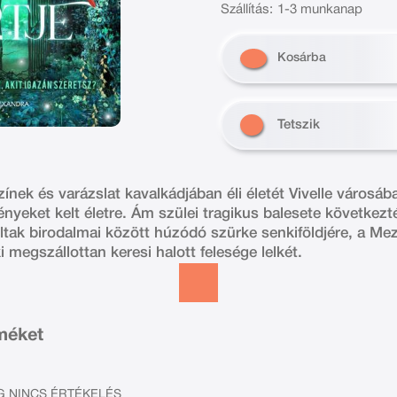
Szállítás:
1-3 munkanap
Kosárba
Tetszik
zínek és varázslat kavalkádjában éli életét Vivelle városáb
nyeket kelt életre. Ám szülei tragikus balesete követke
oltak birodalmai között húzódó szürke senkiföldjére, a Me
i megszállottan keresi halott felesége lelkét.
rméket
 NINCS ÉRTÉKELÉS