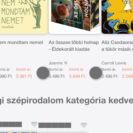
em mondtam nemet
Az összes többi holnap
Alíz Csodaors
- Éldekorált kiadás
a tükör másik 
Zsebkönyv
Joanne Yi
Carroll Lewis
rító ár:
Kötött ár:
Borító ár:
Kötött ár:
Borító ár:
Kötött 
990 Ft
5 391 Ft
6 499 Ft
5 849 Ft
2 499 Ft
2 249
gi szépirodalom kategória kedv