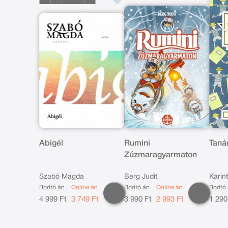
Abigél
Rumini
Taná
Zúzmaragyarmaton
Szabó Magda
Berg Judit
Karin
Borító ár:
Online ár:
Borító ár:
Online ár:
Borító 
4 999 Ft
3 749 Ft
3 990 Ft
2 993 Ft
1 290