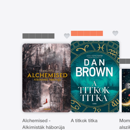
Alchemised -
A titkok titka
Momó
Alkimisták háborúja
alsz