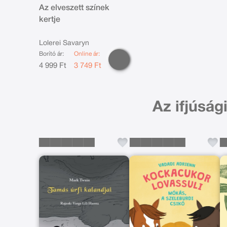
Az elveszett színek
kertje
Lolerei Savaryn
Borító ár:
Online ár:
4 999 Ft
3 749 Ft
Az ifjúság