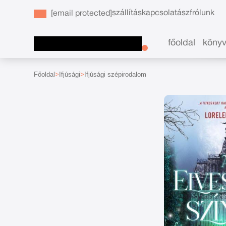
szállítás
kapcsolat
ászf
rólunk
[email protected]
főoldal
köny
Főoldal
Ifjúsági
Ifjúsági szépirodalom