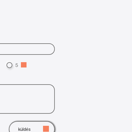
5
küldés