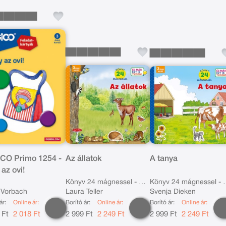
CO Primo 1254 -
Az állatok
A tanya
 az ovi!
Könyv 24 mágnessel - 3
Könyv 24 mágnessel - 
a Vorbach
Laura Teller
Svenja Dieken
éves kortól
éves kortól
ár:
Online ár:
Borító ár:
Online ár:
Borító ár:
Online ár:
 Ft
2 018 Ft
2 999 Ft
2 249 Ft
2 999 Ft
2 249 Ft