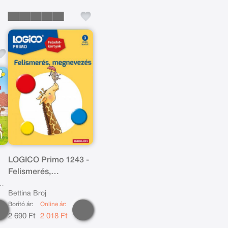
LOGICO Primo 1243 -
Felismerés,
megnevezés
3
Bettina Broj
Borító ár:
Online ár:
2 690 Ft
2 018 Ft