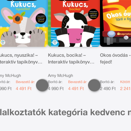
ukucs, nyuszika! –
Kukucs, bocika! –
Okos óvodás -
nteraktív tapikönyv
Interaktív tapikönyv
fejed!
itható fülekkel
nyitható fülekkel
my McHugh
Amy McHugh
rító ár:
Bevezető ár:
Borító ár:
Bevezető ár:
Borító ár:
Kötött 
990 Ft
4 491 Ft
4 990 Ft
4 491 Ft
2 490 Ft
2 241
lalkoztatók kategória kedvenc 