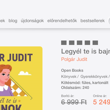
vek
blog
újdonságok
előrendelhetők
bestsellerek
Legyél te is ba
Polgár Judit
Open Books
Könyvek
/
Gyerekkönyvek
/
Kötésmód:
füles, kartonált
Oldalszám:
240
Borító ár:
Online ár:
6 999 Ft
5 249