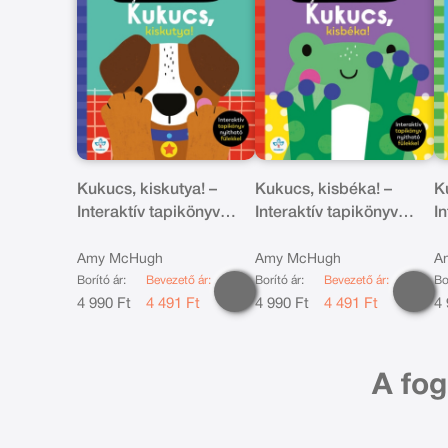
Kukucs, kiskutya! –
Kukucs, kisbéka! –
K
Interaktív tapikönyv
Interaktív tapikönyv
I
nyitható fülekkel
nyitható fülekkel
ny
Amy McHugh
Amy McHugh
A
Borító ár:
Bevezető ár:
Borító ár:
Bevezető ár:
Bo
4 990 Ft
4 491 Ft
4 990 Ft
4 491 Ft
4 
A fog