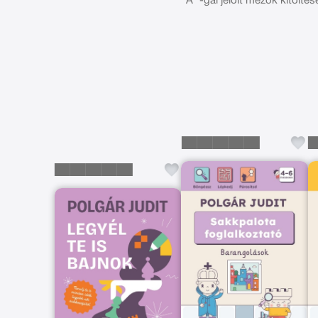
A *-gal jelölt mezők kitöltés