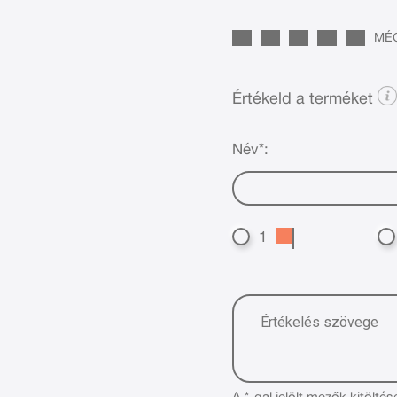
MÉG
Értékeld a terméket
Név*:
1