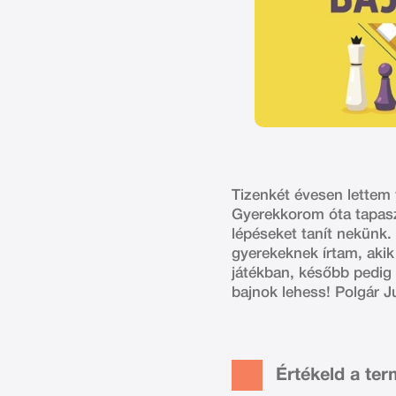
Tizenkét évesen lettem 
Gyerekkorom óta tapasz
lépéseket tanít nekünk
gyerekeknek írtam, akik
játékban, később pedig 
bajnok lehess! Polgár J
Értékeld a te