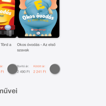
 Törd a
Okos óvodás - Az első
szavak
ár:
Borító ár:
Kötött ár:
 Ft
2 490 Ft
2 241 Ft
művei