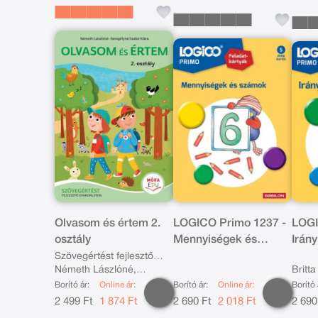
Olvasom és értem 2.
LOGICO Primo 1237 -
LOGI
osztály
Mennyiségek és
Irány
számok
Szövegértést fejlesztő
Németh Lászlóné,
Britt
gyakorlatok
Borító ár:
Online ár:
Borító ár:
Online ár:
Borító 
Seregélyné Szabó Klára
2 499 Ft
1 874 Ft
2 690 Ft
2 018 Ft
2 690