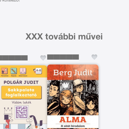
e kötelező!
XXX további művei