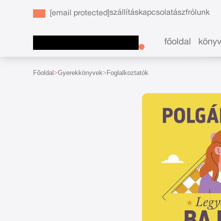
szállítás
kapcsolat
ászf
rólunk
[email protected]
főoldal
köny
Főoldal
Gyerekkönyvek
Foglalkoztatók