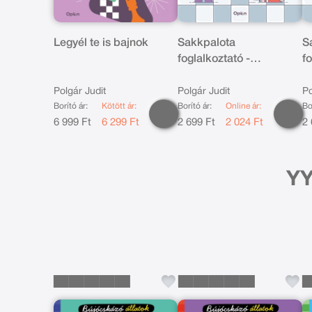
Legyél te is bajnok
Sakkpalota
S
foglalkoztató -
f
Barangolások
l
Polgár Judit
Polgár Judit
Po
Borító ár:
Kötött ár:
Borító ár:
Online ár:
Bo
6 999 Ft
6 299 Ft
2 699 Ft
2 024 Ft
2 
YY