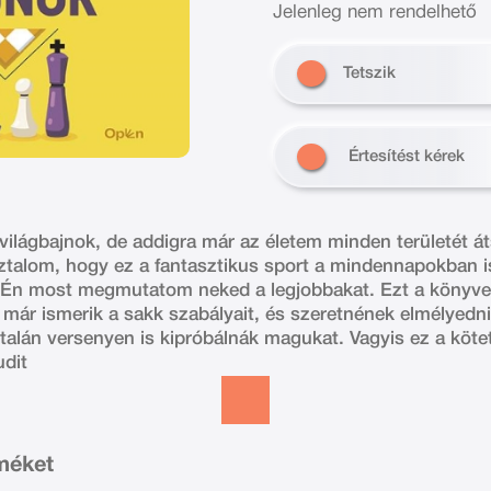
Jelenleg nem rendelhető
Tetszik
Értesítést kérek
világbajnok, de addigra már az életem minden területét át
talom, hogy ez a fantasztikus sport a mindennapokban i
. Én most megmutatom neked a legjobbakat. Ezt a könyve
 már ismerik a sakk szabályait, és szeretnének elmélyedn
talán versenyen is kipróbálnák magukat. Vagyis ez a kötet
udit
rméket