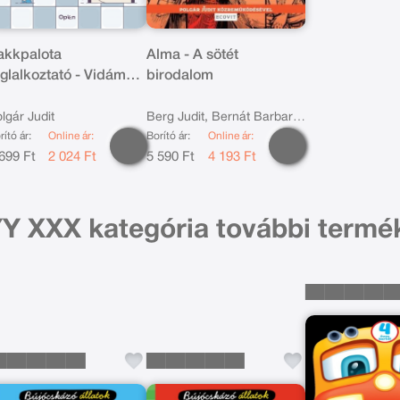
akkpalota
Alma - A sötét
oglalkoztató - Vidám
birodalom
akók
lgár Judit
Berg Judit, Bernát Barbara,
rító ár:
Online ár:
Borító ár:
Online ár:
Polgár Judit
699 Ft
2 024 Ft
5 590 Ft
4 193 Ft
Y XXX kategória további termé