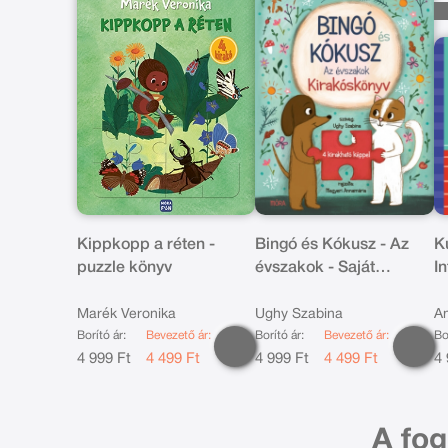
Kippkopp a réten -
Bingó és Kókusz - Az
K
puzzle könyv
évszakok - Saját
I
fejlesztésű puzzle könyv
ny
Marék Veronika
Ughy Szabina
A
Borító ár:
Bevezető ár:
Borító ár:
Bevezető ár:
Bo
4 999 Ft
4 499 Ft
4 999 Ft
4 499 Ft
4 
A fog