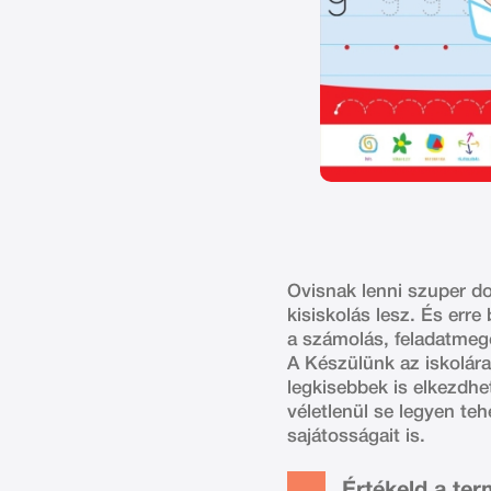
Ovisnak lenni szuper do
kisiskolás lesz. És erre
a számolás, feladatmego
A Készülünk az iskolára
legkisebbek is elkezdhe
véletlenül se legyen teh
sajátosságait is.
Értékeld a te