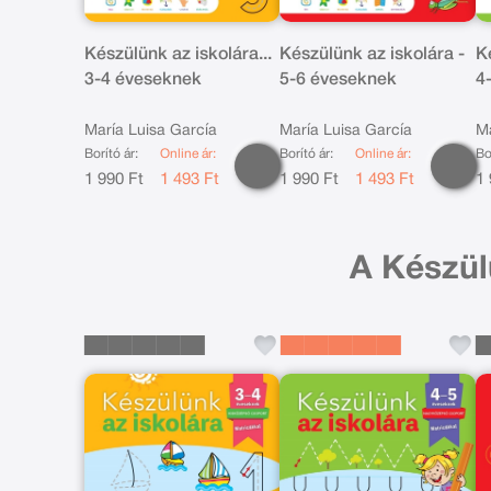
Készülünk az iskolára...
Készülünk az iskolára -
Ké
3-4 éveseknek
5-6 éveseknek
4
María Luisa García
María Luisa García
Ma
Borító ár:
Online ár:
Borító ár:
Online ár:
Bo
1 990 Ft
1 493 Ft
1 990 Ft
1 493 Ft
1 
A Készül