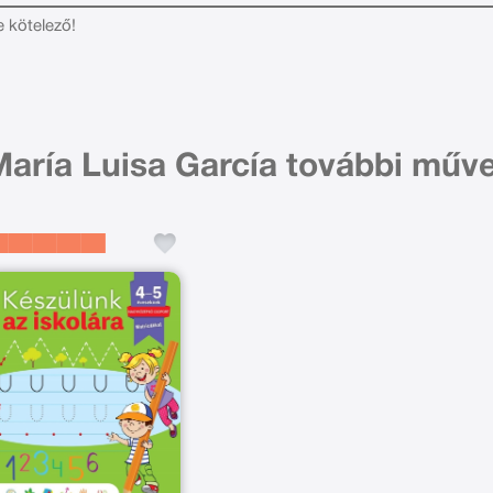
e kötelező!
aría Luisa García további műve