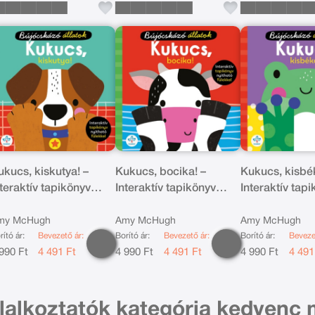
ukucs, kiskutya! –
Kukucs, bocika! –
Kukucs, kisbé
nteraktív tapikönyv
Interaktív tapikönyv
Interaktív tap
itható fülekkel
nyitható fülekkel
nyitható fülek
my McHugh
Amy McHugh
Amy McHugh
rító ár:
Bevezető ár:
Borító ár:
Bevezető ár:
Borító ár:
Beveze
990 Ft
4 491 Ft
4 990 Ft
4 491 Ft
4 990 Ft
4 491
lalkoztatók kategória kedvenc 