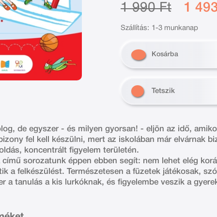
1 990 Ft
1 493
Szállítás:
1-3 munkanap
Kosárba
Tetszik
log, de egyszer - és milyen gyorsan! - eljön az idő, amik
 bizony fel kell készülni, mert az iskolában már elvárnak
ldás, koncentrált figyelem területén.
 című sorozatunk éppen ebben segít: nem lehet elég korá
tik a felkészülést. Természetesen a füzetek játékosak, sz
er a tanulás a kis lurkóknak, és figyelembe veszik a gyerek
rméket