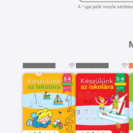
A *-gal jelölt mezők kitöltés
M