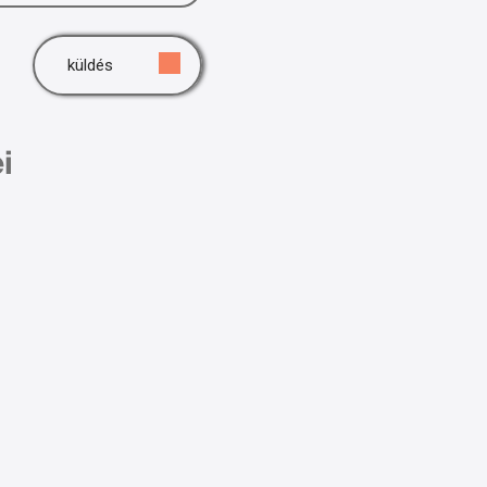
küldés
i