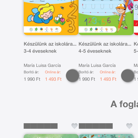
Készülünk az iskolára...
Készülünk az iskolára...
K
3-4 éveseknek
4-5 éveseknek
5
María Luisa García
María Luisa García
Ma
Borító ár:
Online ár:
Borító ár:
Online ár:
Bo
1 990 Ft
1 493 Ft
1 990 Ft
1 493 Ft
1 
A fogl