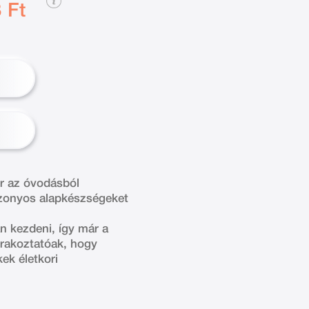
 Ft
or az óvodásból
 bizonyos alapkészségeket
n kezdeni, így már a
órakoztatóak, hogy
ek életkori