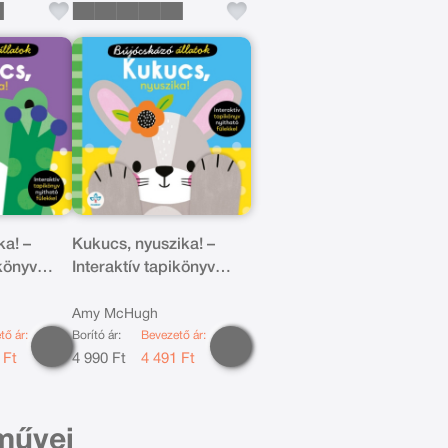
ka! –
Kukucs, nyuszika! –
ikönyv
Interaktív tapikönyv
kel
nyitható fülekkel
Amy McHugh
tő ár:
Borító ár:
Bevezető ár:
 Ft
4 990 Ft
4 491 Ft
művei