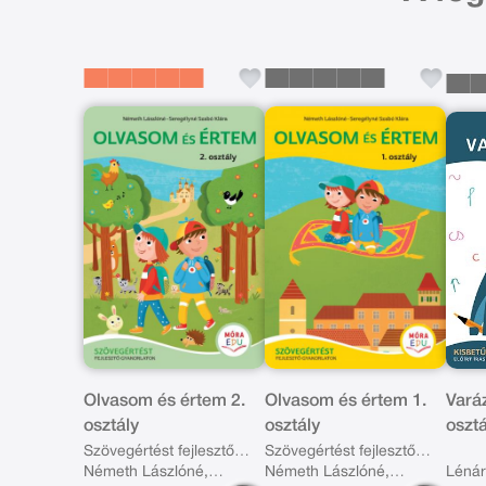
Olvasom és értem 2.
Olvasom és értem 1.
Vará
osztály
osztály
osztá
előír
Szövegértést fejlesztő
Szövegértést fejlesztő
Németh Lászlóné,
Németh Lászlóné,
Lénár
gyakorlatok
gyakorlatok