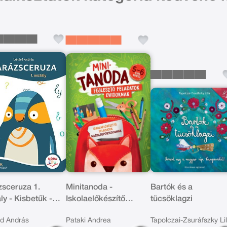
zsceruza 1.
Minitanoda -
Bartók és a
ly - Kisbetűk -
Iskolaelőkészítő
tücsöklagzi
t írásfüzet
feladatok
d András
Pataki Andrea
Tapolczai-Zsuráfszky Lil
nagycsoportosoknak