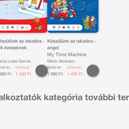
észülünk az iskolára -
Készülünk az iskolára -
-6 éveseknek
angol
My Time Machine
ría Luisa García
Mario Alcarazo
rító ár:
Online ár:
Borító ár:
Online ár:
990 Ft
1 493 Ft
1 990 Ft
1 493 Ft
alkoztatók kategória további te