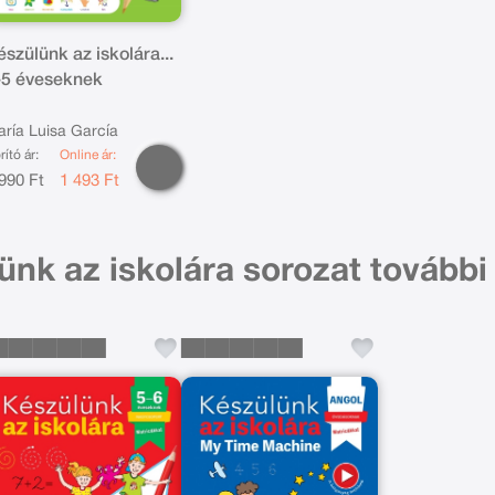
szülünk az iskolára...
-5 éveseknek
ría Luisa García
rító ár:
Online ár:
990 Ft
1 493 Ft
ünk az iskolára sorozat további