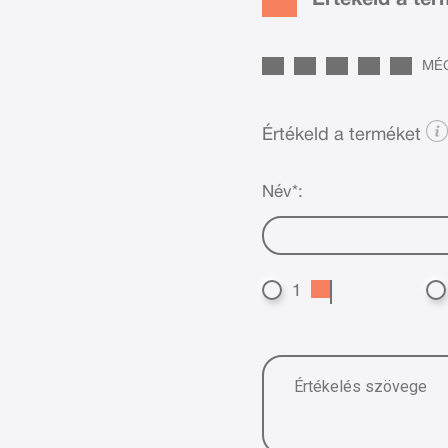
MÉG
Értékeld a terméket
Név*:
1