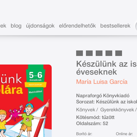
vek
blog
újdonságok
előrendelhetők
bestsellerek
Készülünk az is
éveseknek
María Luisa García
Napraforgó Könyvkiadó
Sorozat:
Készülünk az isko
Könyvek
/
Gyerekkönyvek
/
Kötésmód:
tűzött
Oldalszám:
52
Borító ár:
Online ár: