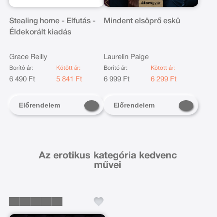
Stealing home - Elfutás -
Mindent elsöprő eskü
Éldekorált kiadás
Grace Reilly
Laurelin Paige
Borító ár:
Kötött ár:
Borító ár:
Kötött ár:
6 490 Ft
5 841 Ft
6 999 Ft
6 299 Ft
Előrendelem
Előrendelem
Az erotikus kategória kedvenc
művei