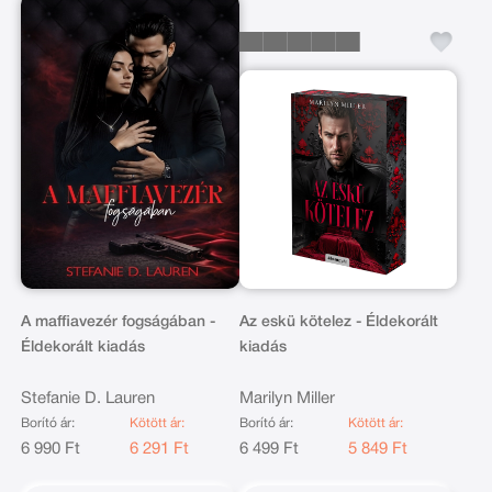
A maffiavezér fogságában -
Az eskü kötelez - Éldekorált
Éldekorált kiadás
kiadás
Stefanie D. Lauren
Marilyn Miller
Borító ár:
Kötött ár:
Borító ár:
Kötött ár:
6 990 Ft
6 291 Ft
6 499 Ft
5 849 Ft