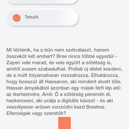
Tetszik
Mi történik, ha a bűn nem szétválaszt, hanem
összeköt két embert? Bree nincs többé egyedül -
Zayen vele marad, és vele együtt a sötétség is,
amitől sosem szabadulhat. Próbál új életet kezdeni,
de a múlt folyamatosan visszahúzza. Elhatározza,
hogy bosszút áll Hassanon, aki mindent elvett tőle.
Hassan árnyékából azonban egy másik férfi lép elő:
az ikertestvére, Amír. Ő a sötétség peremén él,
hackerzseni, aki uralja a digitális káoszt - és aki
veszélyesen erősen vonzódni kezd Breehez.
Ellenségek vagy szeretők?