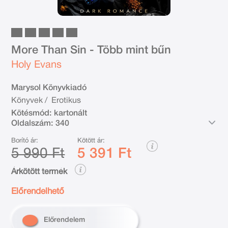
More Than Sin - Több mint bűn
Holy Evans
Marysol Könyvkiadó
Könyvek
/
Erotikus
Kötésmód:
kartonált
Oldalszám:
340
Borító ár:
Kötött ár:
5 990 Ft
5 391 Ft
Árkötött termék
Előrendelhető
Előrendelem