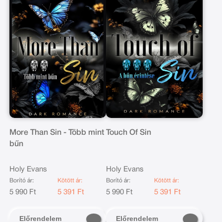
More Than Sin - Több mint
Touch Of Sin
bűn
Holy Evans
Holy Evans
Borító ár:
Kötött ár:
Borító ár:
Kötött ár:
5 990 Ft
5 391 Ft
5 990 Ft
5 391 Ft
Előrendelem
Előrendelem