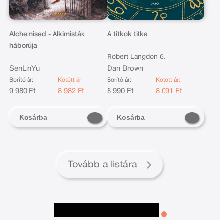
Alchemised - Alkimisták
A titkok titka
háborúja
Robert Langdon 6.
SenLinYu
Dan Brown
Borító ár:
Kötött ár:
Borító ár:
Kötött ár:
9 980 Ft
8 982 Ft
8 990 Ft
8 091 Ft
Kosárba
Kosárba
Tovább a listára