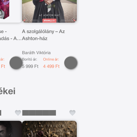
se -
A szolgálólány – Az
adás - A
Ashton-ház
tett
Baráth Viktória
ár:
Borító ár:
Online ár:
 Ft
5 999 Ft
4 499 Ft
ékei