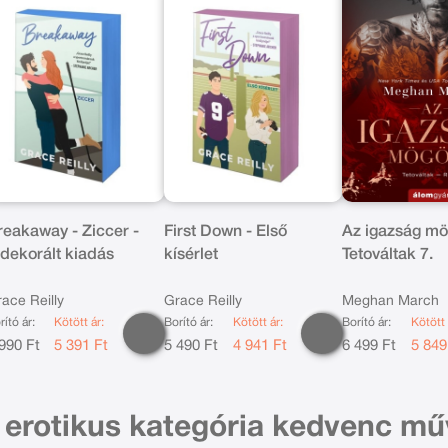
reakaway - Ziccer -
First Down - Első
Az igazság mö
ldekorált kiadás
kísérlet
Tetováltak 7.
ace Reilly
Grace Reilly
Meghan March
rító ár:
Kötött ár:
Borító ár:
Kötött ár:
Borító ár:
Kötött 
990 Ft
5 391 Ft
5 490 Ft
4 941 Ft
6 499 Ft
5 849
 erotikus kategória kedvenc mű