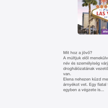
Mit hoz a jövő?
A múltjuk elől menekülv
név és személyiség vár
droghálózatának vezetői
van.
Elena nehezen küzd meg
árnyékot vet. Egy fiatal
egyben a végzete is...