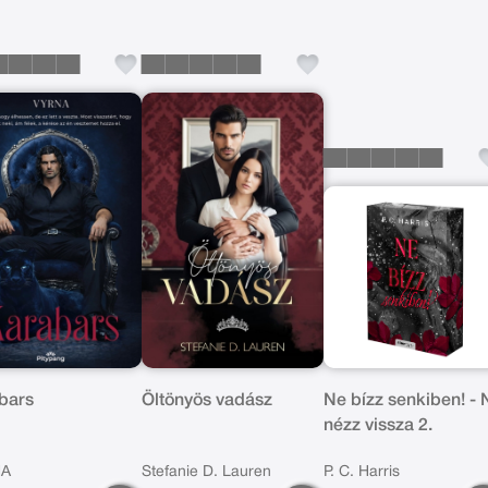
bars
Öltönyös vadász
Ne bízz senkiben! - 
nézz vissza 2.
NA
Stefanie D. Lauren
P. C. Harris