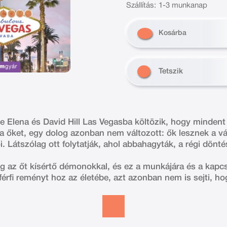
Szállítás:
1-3 munkanap
Kosárba
Tetszik
e Elena és David Hill Las Vegasba költözik, hogy mindent 
ja őket, egy dolog azonban nem változott: ők lesznek a 
. Látszólag ott folytatják, ahol abbahagyták, a régi dönt
 az őt kísértő démonokkal, és ez a munkájára és a kapcso
 férfi reményt hoz az életébe, azt azonban nem is sejti, ho