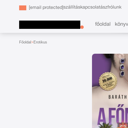
szállítás
kapcsolat
ászf
rólunk
[email protected]
főoldal
köny
Főoldal
Erotikus