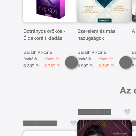
Botrányos örökös -
Szerelem és más
A
Éldekorált kiadás
hazugságok
Baráth Viktória
Baráth Viktória
Ba
Borító ár:
Kötött ár:
Borító ár:
Kötött ár:
Bo
6 399 Ft
5 759 Ft
5 999 Ft
5 399 Ft
6 
Az 