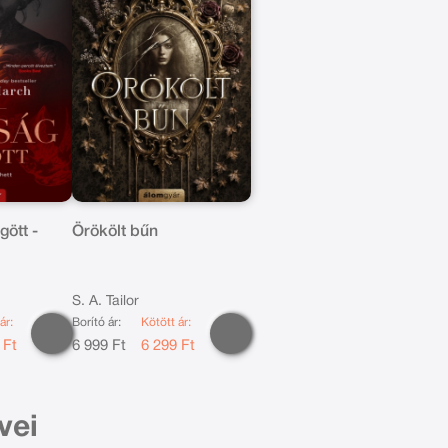
gött -
Örökölt bűn
S. A. Tailor
ár:
Borító ár:
Kötött ár:
 Ft
6 999 Ft
6 299 Ft
vei