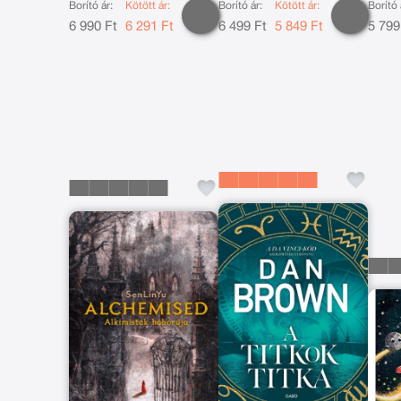
Borító ár:
Kötött ár:
Borító ár:
Kötött ár:
Borító 
6 990 Ft
6 291 Ft
6 499 Ft
5 849 Ft
5 799