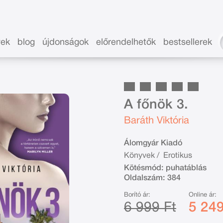
vek
blog
újdonságok
előrendelhetők
bestsellerek
A főnök 3.
Baráth Viktória
Álomgyár Kiadó
Könyvek
/
Erotikus
Kötésmód:
puhatáblás
Oldalszám:
384
Borító ár:
Online ár:
6 999 Ft
5 249