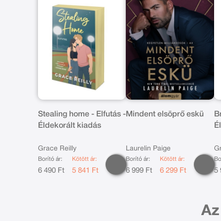
Stealing home - Elfutás -
Mindent elsöprő eskü
B
Éldekorált kiadás
É
Grace Reilly
Laurelin Paige
Gr
Borító ár:
Kötött ár:
Borító ár:
Kötött ár:
Bo
6 490 Ft
5 841 Ft
6 999 Ft
6 299 Ft
5 
Az