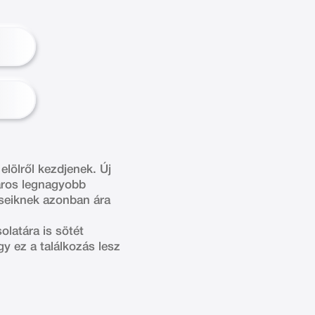
elölről kezdjenek. Új
város legnagyobb
éseiknek azonban ára
latára is sötét
gy ez a találkozás lesz