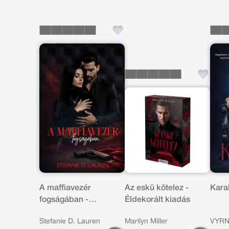
A maffiavezér
Az eskü kötelez -
Kara
fogságában -
Éldekorált kiadás
Éldekorált kiadás
Stefanie D. Lauren
Marilyn Miller
VYR