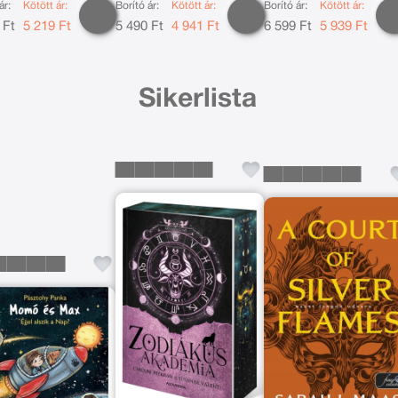
ár:
Kötött ár:
Borító ár:
Kötött ár:
Borító ár:
Kötött ár:
 Ft
5 219 Ft
5 490 Ft
4 941 Ft
6 599 Ft
5 939 Ft
Sikerlista