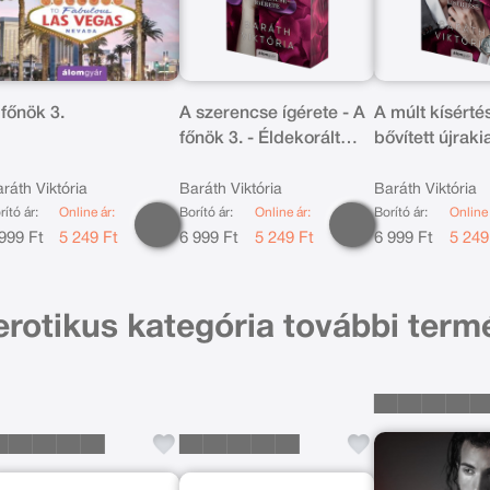
 főnök 3.
A szerencse ígérete - A
A múlt kísérté
főnök 3. - Éldekorált
bővített újraki
kiadás
főnök 2. - Élfes
ráth Viktória
Baráth Viktória
Baráth Viktória
rító ár:
Online ár:
Borító ár:
Online ár:
Borító ár:
Online 
999 Ft
5 249 Ft
6 999 Ft
5 249 Ft
6 999 Ft
5 249
erotikus kategória további term