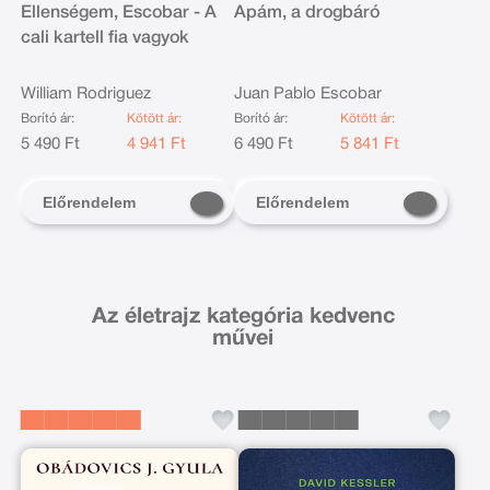
Ellenségem, Escobar - A
Apám, a drogbáró
cali kartell fia vagyok
William Rodriguez
Juan Pablo Escobar
Borító ár:
Kötött ár:
Borító ár:
Kötött ár:
5 490 Ft
4 941 Ft
6 490 Ft
5 841 Ft
Előrendelem
Előrendelem
Az életrajz kategória kedvenc
művei