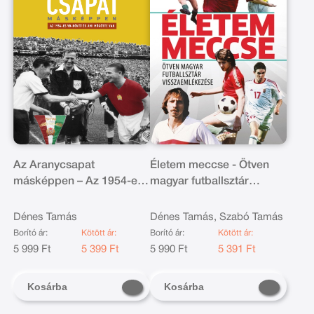
Az Aranycsapat
Életem meccse - Ötven
másképpen – Az 1954-es
magyar futballsztár
VB-döntő és ami mögötte
visszaemlékezése
van
Dénes Tamás
Dénes Tamás, Szabó Tamás
Borító ár:
Kötött ár:
Borító ár:
Kötött ár:
5 999 Ft
5 399 Ft
5 990 Ft
5 391 Ft
Kosárba
Kosárba