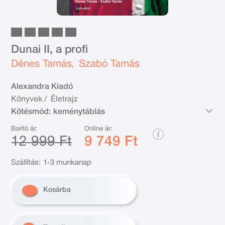
Dunai II, a profi
Dénes Tamás
Szabó Tamás
,
Alexandra Kiadó
Könyvek
/
Életrajz
Kötésmód:
keménytáblás
Borító ár:
Online ár:
12 999 Ft
9 749 Ft
Szállítás:
1-3 munkanap
Kosárba