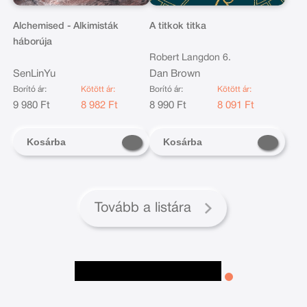
Alchemised - Alkimisták
A titkok titka
háborúja
Robert Langdon 6.
SenLinYu
Dan Brown
Borító ár:
Kötött ár:
Borító ár:
Kötött ár:
9 980 Ft
8 982 Ft
8 990 Ft
8 091 Ft
Kosárba
Kosárba
Tovább a listára