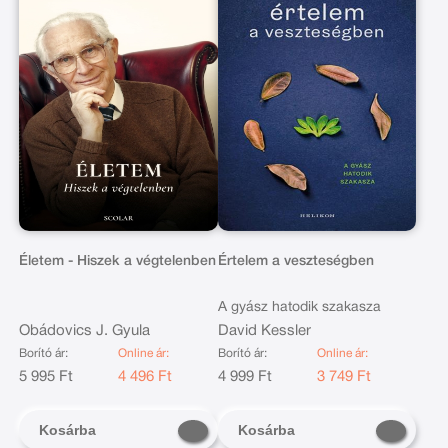
Életem - Hiszek a végtelenben
Értelem a veszteségben
A gyász hatodik szakasza
Obádovics J. Gyula
David Kessler
Borító ár:
Online ár:
Borító ár:
Online ár:
5 995 Ft
4 496 Ft
4 999 Ft
3 749 Ft
Kosárba
Kosárba