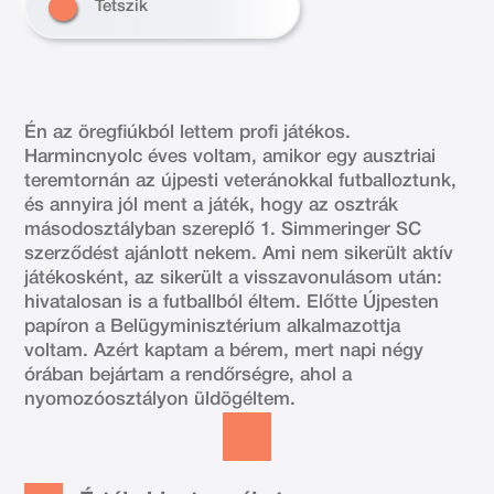
Tetszik
Én az öregfiúkból lettem profi játékos.
Harmincnyolc éves voltam, amikor egy ausztriai
teremtornán az újpesti veteránokkal futballoztunk,
és annyira jól ment a játék, hogy az osztrák
másodosztályban szereplő 1. Simmeringer SC
szerződést ajánlott nekem. Ami nem sikerült aktív
játékosként, az sikerült a visszavonulásom után:
hivatalosan is a futballból éltem. Előtte Újpesten
papíron a Belügyminisztérium alkalmazottja
voltam. Azért kaptam a bérem, mert napi négy
órában bejártam a rendőrségre, ahol a
nyomozóosztályon üldögéltem.