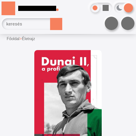
Főoldal
Életrajz