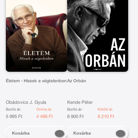
Életem - Hiszek a végtelenben
Az Orbán
Obádovics J. Gyula
Kende Péter
Borító ár:
Online ár:
Borító ár:
Kötött ár:
5 995 Ft
4 496 Ft
6 900 Ft
6 210 Ft
Kosárba
Kosárba