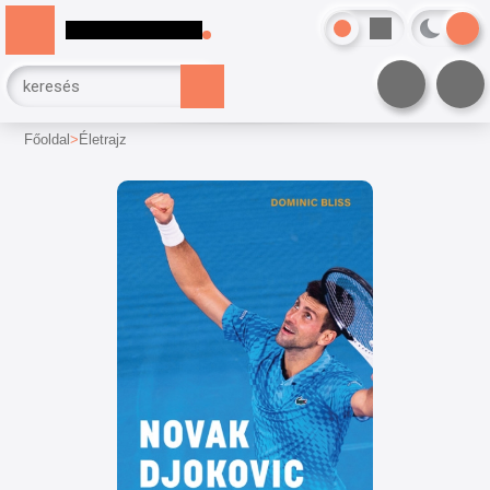
Főoldal
Életrajz