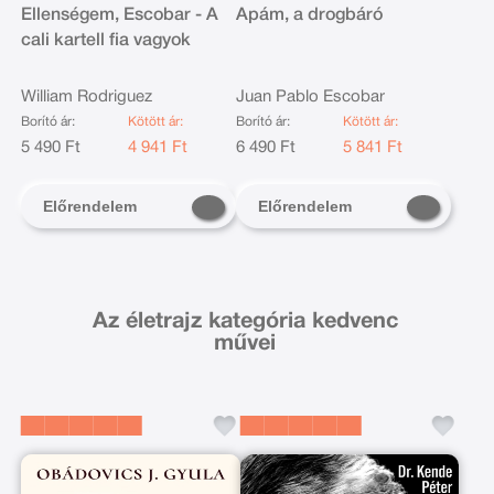
Ellenségem, Escobar - A
Apám, a drogbáró
cali kartell fia vagyok
William Rodriguez
Juan Pablo Escobar
Borító ár:
Kötött ár:
Borító ár:
Kötött ár:
5 490 Ft
4 941 Ft
6 490 Ft
5 841 Ft
Előrendelem
Előrendelem
Az életrajz kategória kedvenc
művei