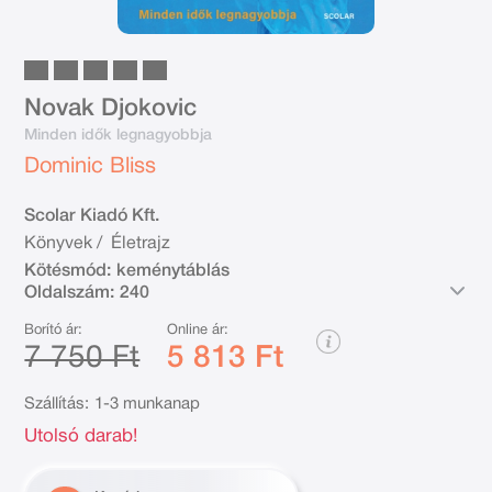
Novak Djokovic
Minden idők legnagyobbja
Dominic Bliss
Scolar Kiadó Kft.
Könyvek
/
Életrajz
Kötésmód:
keménytáblás
Oldalszám:
240
Borító ár:
Online ár:
7 750 Ft
5 813 Ft
Szállítás:
1-3 munkanap
Utolsó darab!