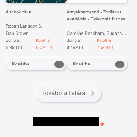
A titkok titka
Árnyékhercegnő - Zodiákus
Akadémia - Éldekorált kiadás
Robert Langdon 6.
Dan Brown
Caroline Peckham, Susanne
Valenti
Borító ár:
Kötött ár:
Borító ár:
Kötött ár:
8 990 Ft
8 091 Ft
8 499 Ft
7 649 Ft
Kosárba
Kosárba
Tovább a listára