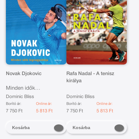
Novak Djokovic
Rafa Nadal - A tenisz
királya
Minden idők
legnagyobbja
Dominic Bliss
Dominic Bliss
Borító ár:
Online ár:
Borító ár:
Online ár:
7 750 Ft
5 813 Ft
7 750 Ft
5 813 Ft
Kosárba
Kosárba