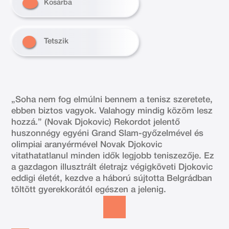
Kosárba
Tetszik
„Soha nem fog elmúlni bennem a tenisz szeretete,
ebben biztos vagyok. Valahogy mindig közöm lesz
hozzá.” (Novak Djokovic) Rekordot jelentő
huszonnégy egyéni Grand Slam-győzelmével és
olimpiai aranyérmével Novak Djokovic
vitathatatlanul minden idők legjobb teniszezője. Ez
a gazdagon illusztrált életrajz végigköveti Djokovic
eddigi életét, kezdve a háború sújtotta Belgrádban
töltött gyerekkorától egészen a jelenig.