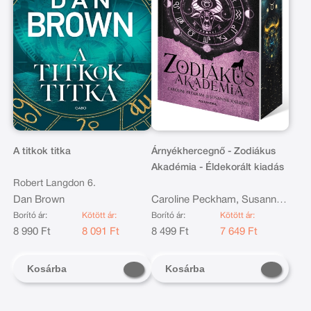
A titkok titka
Árnyékhercegnő - Zodiákus
Akadémia - Éldekorált kiadás
Robert Langdon 6.
Dan Brown
Caroline Peckham, Susanne
Valenti
Borító ár:
Kötött ár:
Borító ár:
Kötött ár:
8 990 Ft
8 091 Ft
8 499 Ft
7 649 Ft
Kosárba
Kosárba