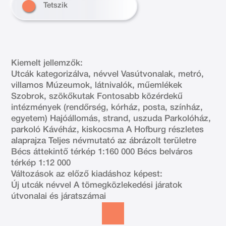
Tetszik
Kiemelt jellemzők:
Utcák kategorizálva, névvel Vasútvonalak, metró,
villamos Múzeumok, látnivalók, műemlékek
Szobrok, szökőkutak Fontosabb közérdekű
intézmények (rendőrség, kórház, posta, színház,
egyetem) Hajóállomás, strand, uszuda Parkolóház,
parkoló Kávéház, kiskocsma A Hofburg részletes
alaprajza Teljes névmutató az ábrázolt területre
Bécs áttekintő térkép 1:160 000 Bécs belváros
térkép 1:12 000
Változások az előző kiadáshoz képest:
Új utcák névvel A tömegközlekedési járatok
útvonalai és járatszámai