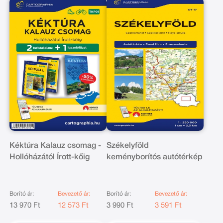
Kéktúra Kalauz csomag -
Székelyföld
Hollóházától Írott-kőig
keményborítós autótérkép
Borító ár:
Bevezető ár:
Borító ár:
Bevezető ár:
13 970 Ft
12 573 Ft
3 990 Ft
3 591 Ft