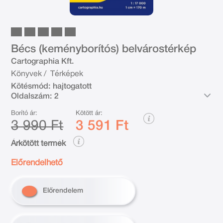
Bécs (keményborítós) belvárostérkép
Cartographia Kft.
Könyvek
/
Térképek
Kötésmód:
hajtogatott
Oldalszám:
2
Borító ár:
Kötött ár:
3 990 Ft
3 591 Ft
Árkötött termék
Előrendelhető
Előrendelem