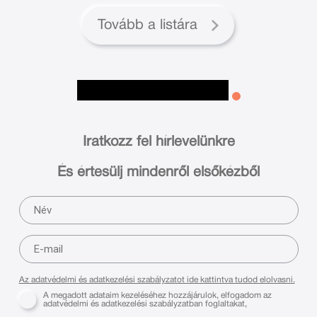
Tovább a listára
Iratkozz fel hírlevelünkre
És értesülj mindenről elsőkézből
Az adatvédelmi és adatkezelési szabályzatot ide kattintva tudod elolvasni.
A megadott adataim kezeléséhez hozzájárulok, elfogadom az
adatvédelmi és adatkezelési szabályzatban foglaltakat,