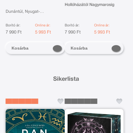
Hollóházától Nagymarosig
Dunántúl, Nyugat-
Magyarország: Visegrád-Írott
kő
Borító ár:
Online ár:
Borító ár:
Online ár:
7 990 Ft
5 993 Ft
7 990 Ft
5 993 Ft
Kosárba
Kosárba
Sikerlista