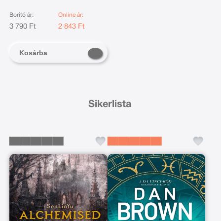
Borító ár:
Online ár:
3 790 Ft
2 843 Ft
Kosárba
Sikerlista