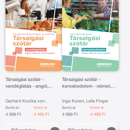
Társalgási szótár -
Társalgási szótár -
vendéglátás - angol,
kereskedelem - német,
francia és orosz nyelven
olasz és orosz nyelven
Gerhard Kostka von
Inge Kunerl, Leila Finger
Liebinsfeld, Urte Albrecht
Borító ár:
Kötött ár:
Borító ár:
Kötött ár:
4 999 Ft
4 499 Ft
4 999 Ft
4 499 Ft
Előrendelem
Előrendelem