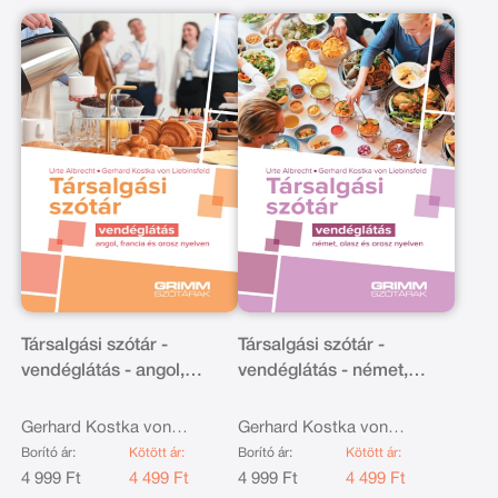
Társalgási szótár -
Társalgási szótár -
vendéglátás - angol,
vendéglátás - német,
francia és orosz nyelven
olasz és orosz nyelven
Gerhard Kostka von
Gerhard Kostka von
Liebinsfeld, Urte Albrecht
Liebinsfeld, Urte Albrecht
Borító ár:
Kötött ár:
Borító ár:
Kötött ár:
4 999 Ft
4 499 Ft
4 999 Ft
4 499 Ft