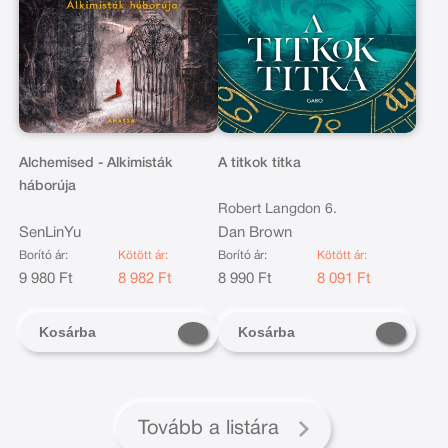
Alchemised - Alkimisták
A titkok titka
háborúja
Robert Langdon 6.
SenLinYu
Dan Brown
Borító ár:
Kötött ár:
Borító ár:
Kötött ár:
9 980 Ft
8 982 Ft
8 990 Ft
8 091 Ft
Kosárba
Kosárba
Tovább a listára