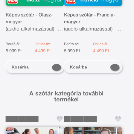
Képes szótár - Olasz-
Képes szótár - Francia-
magyar
magyar
(audio alkalmazással) - 2.
(audio alkalmazással) - 2.
kiadás
kiadás
Borító ár:
Online ár:
Borító ár:
Online ár:
5 999 Ft
4 499 Ft
5 999 Ft
4 499 Ft
Kosárba
Kosárba
A szótár kategória további
termékei