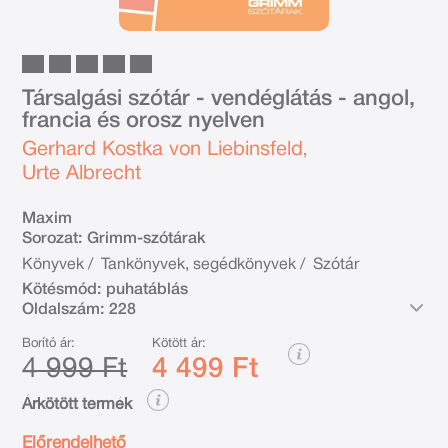
Társalgási szótár - vendéglátás - angol,
francia és orosz nyelven
Gerhard Kostka von Liebinsfeld
,
Urte Albrecht
Maxim
Sorozat:
Grimm-szótárak
Könyvek
/
Tankönyvek, segédkönyvek
/
Szótár
Kötésmód:
puhatáblás
Oldalszám:
228
Borító ár:
Kötött ár:
4 999 Ft
4 499 Ft
Árkötött termék
Előrendelhető