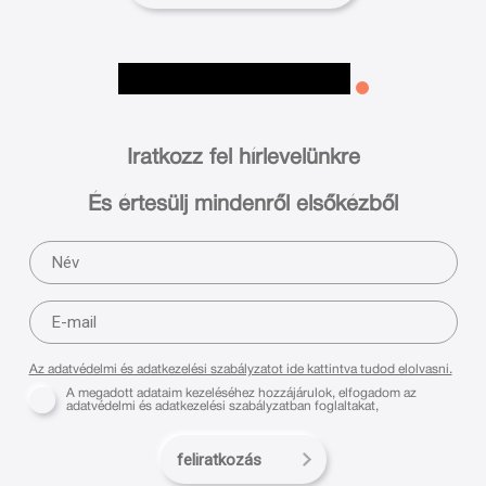
Iratkozz fel hírlevelünkre
És értesülj mindenről elsőkézből
Az adatvédelmi és adatkezelési szabályzatot ide kattintva tudod elolvasni.
A megadott adataim kezeléséhez hozzájárulok, elfogadom az
adatvédelmi és adatkezelési szabályzatban foglaltakat,
feliratkozás