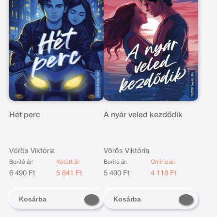
Hét perc
A nyár veled kezdődik
Vörös Viktória
Vörös Viktória
Borító ár:
Kötött ár:
Borító ár:
Online ár:
6 490 Ft
5 841 Ft
5 490 Ft
4 118 Ft
Kosárba
Kosárba