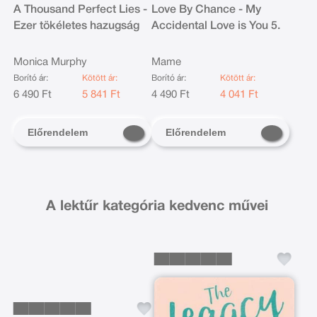
A Thousand Perfect Lies -
Love By Chance - My
Ezer tökéletes hazugság
Accidental Love is You 5.
Monica Murphy
Mame
Borító ár:
Kötött ár:
Borító ár:
Kötött ár:
6 490 Ft
5 841 Ft
4 490 Ft
4 041 Ft
Előrendelem
Előrendelem
A lektűr kategória kedvenc művei