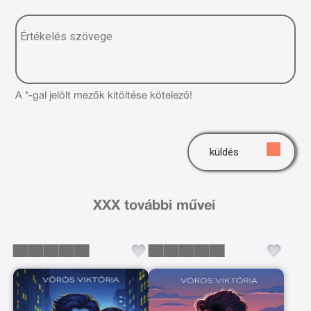
A *-gal jelölt mezők kitöltése kötelező!
küldés
XXX további művei