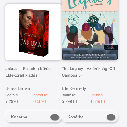
Jakuza – Festék a bőrön -
The Legacy - Az örökség (Off-
Éldekorált kiadás
Campus 5.)
Borsa Brown
Elle Kennedy
Borító ár:
Kötött ár:
Borító ár:
Online ár:
7 299 Ft
6 569 Ft
5 799 Ft
4 349 Ft
Kosárba
Kosárba