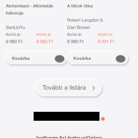
Alchemised - Alkimisták
A titkok titka
háborúja
Robert Langdon 6.
SenLinYu
Dan Brown
Borító ár:
Kötött ár:
Borító ár:
Kötött ár:
9 980 Ft
8 982 Ft
8 990 Ft
8 091 Ft
Kosárba
Kosárba
Tovább a listára