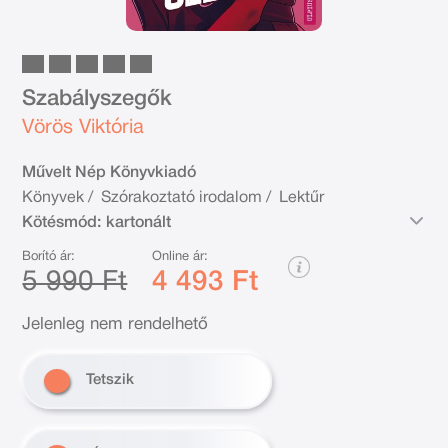
Szabályszegők
Vörös Viktória
Művelt Nép Könyvkiadó
Könyvek
/
Szórakoztató irodalom
/
Lektűr
Kötésmód:
kartonált
Borító ár:
Online ár:
5 990 Ft
4 493 Ft
Jelenleg nem rendelhető
Tetszik