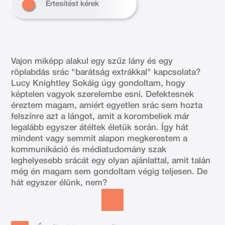
Értesítést kérek
Vajon miképp alakul egy szűz lány és egy
röplabdás srác "barátság extrákkal" kapcsolata?
Lucy Knightley Sokáig úgy gondoltam, hogy
képtelen vagyok szerelembe esni. Defektesnek
éreztem magam, amiért egyetlen srác sem hozta
felszínre azt a lángot, amit a korombeliek már
legalább egyszer átéltek életük során. Így hát
mindent vagy semmit alapon megkerestem a
kommunikáció és médiatudomány szak
leghelyesebb srácát egy olyan ajánlattal, amit talán
még én magam sem gondoltam végig teljesen. De
hát egyszer élünk, nem?