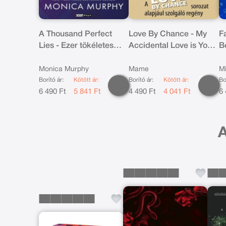
A Thousand Perfect
Love By Chance - My
Fa
Lies - Ezer tökéletes
Accidental Love is You
B
hazugság
5.
É
Monica Murphy
Mame
Mi
Borító ár:
Kötött ár:
Borító ár:
Kötött ár:
Bo
6 490 Ft
5 841 Ft
4 490 Ft
4 041 Ft
6 
A