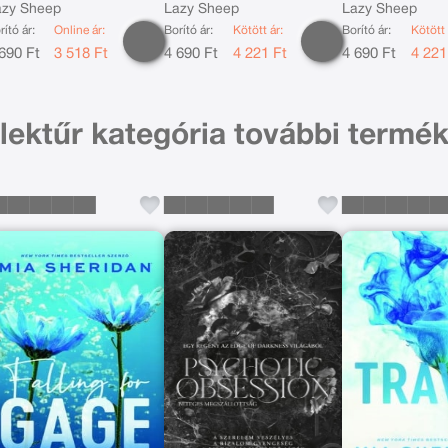
zolgáló regény
szolgáló regény
szolgáló regé
azy Sheep
Lazy Sheep
Lazy Sheep
rító ár:
Online ár:
Borító ár:
Kötött ár:
Borító ár:
Kötött 
690 Ft
3 518 Ft
4 690 Ft
4 221 Ft
4 690 Ft
4 221
lektűr kategória további termék