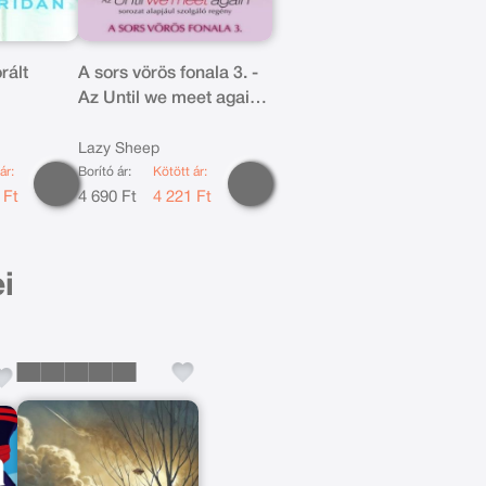
rált
A sors vörös fonala 3. -
Az Until we meet again
sorozat alapjául
szolgáló regény
Lazy Sheep
ár:
Borító ár:
Kötött ár:
 Ft
4 690 Ft
4 221 Ft
i