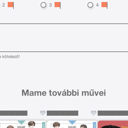
2
3
4
e kötelező!
Mame további művei