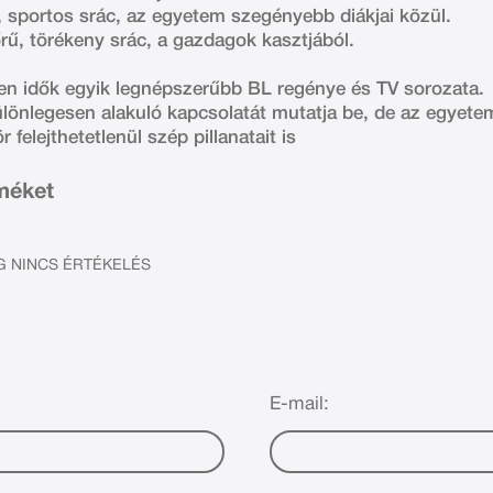
, sportos srác, az egyetem szegényebb diákjai közül.
ű, törékeny srác, a gazdagok kasztjából.
.
n idők egyik legnépszerűbb BL regénye és TV sorozata.
önlegesen alakuló kapcsolatát mutatja be, de az egyetemi
felejthetetlenül szép pillanatait is
rméket
 NINCS ÉRTÉKELÉS
E-mail: