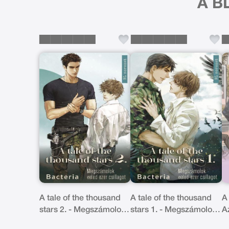
A BL
A tale of the thousand
A tale of the thousand
A 
stars 2. - Megszámolok
stars 1. - Megszámolok
A
veled ezer csillagot
veled ezer csillagot
s