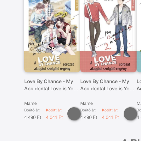
Love By Chance - My
Love By Chance - My
L
Accidental Love is You
Accidental Love is You
A
5.
2.
3.
Mame
Mame
M
Borító ár:
Kötött ár:
Borító ár:
Kötött ár:
Bo
4 490 Ft
4 041 Ft
4 490 Ft
4 041 Ft
4 