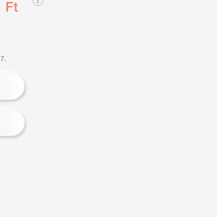
 Ft
7.