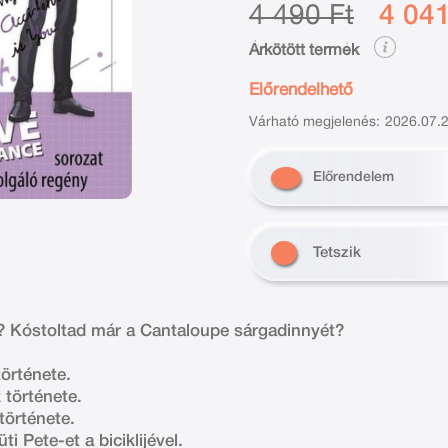
4 490 Ft
4 041
Árkötött termék
Előrendelhető
Várható megjelenés:
2026.07.2
Előrendelem
Tetszik
m? Kóstoltad már a Cantaloupe sárgadinnyét?
története.
 története.
története.
ti Pete-et a biciklijével.