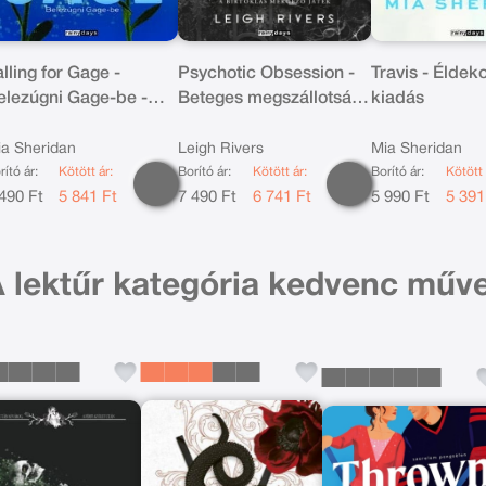
lling for Gage -
Psychotic Obsession -
Travis - Éldeko
elezúgni Gage-be -
Beteges megszállotság
kiadás
ldekorált
- Éldekorált kiadás
a Sheridan
Leigh Rivers
Mia Sheridan
rító ár:
Kötött ár:
Borító ár:
Kötött ár:
Borító ár:
Kötött 
490 Ft
5 841 Ft
7 490 Ft
6 741 Ft
5 990 Ft
5 391
 lektűr kategória kedvenc műve