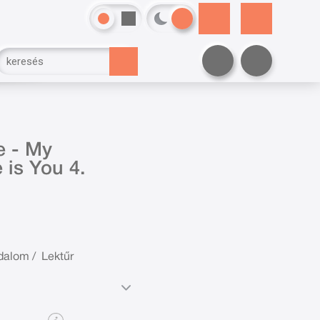
e - My
 is You 4.
odalom
/
Lektűr