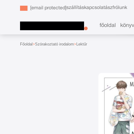
szállítás
kapcsolat
ászf
rólunk
[email protected]
főoldal
köny
Főoldal
Szórakoztató irodalom
Lektűr