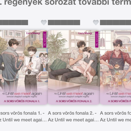
 regények sorozat további term
sors vörös fonala 1. -
A sors vörös fonala 2. -
A sors vörös fo
z Until we meet again
Az Until we meet again
Az Until we m
orozat alapjául
sorozat alapjául
sorozat alapjá