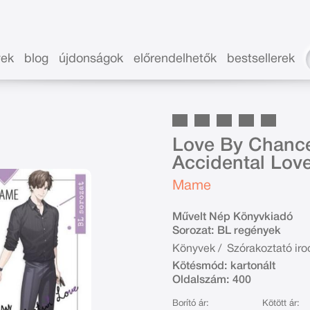
vek
blog
újdonságok
előrendelhetők
bestsellerek
Love By Chanc
Accidental Love
Mame
Művelt Nép Könyvkiadó
Sorozat:
BL regények
Könyvek
/
Szórakoztató ir
Kötésmód:
kartonált
Oldalszám:
400
Borító ár:
Kötött ár: