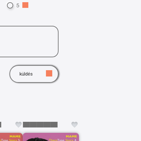
5
küldés