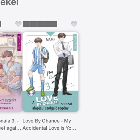
ékei
nala 3. -
Love By Chance - My
eet again
Accidental Love is You
ul
3.