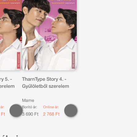
y 5. -
TharnType Story 4. -
zerelem
Gyűlöletből szerelem
Mame
ár:
Borító ár:
Online ár:
 Ft
3 690 Ft
2 768 Ft