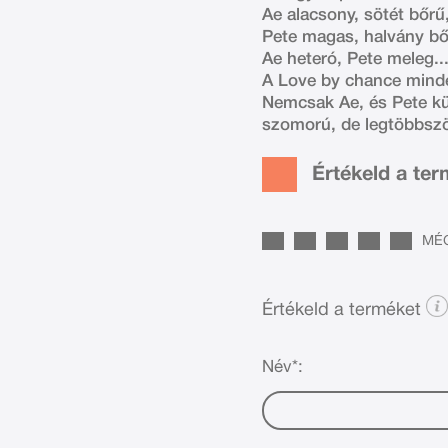
Ae alacsony, sötét bőrű
Pete magas, halvány bőr
Ae heteró, Pete meleg..
A Love by chance minde
Nemcsak Ae, és Pete kül
szomorú, de legtöbbször 
Értékeld a te
MÉG
Értékeld a terméket
Név*: