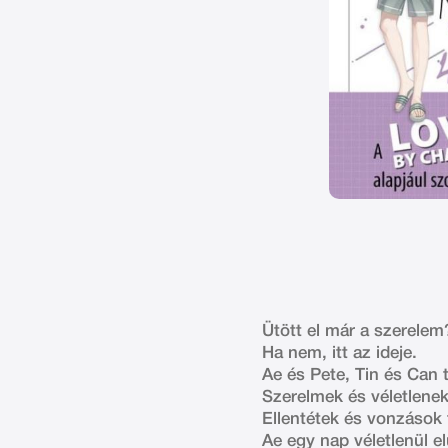
Ütött el már a szerele
Ha nem, itt az ideje.
Ae és Pete, Tin és Can 
Szerelmek és véletlenek
Ellentétek és vonzások 
Ae egy nap véletlenül elü