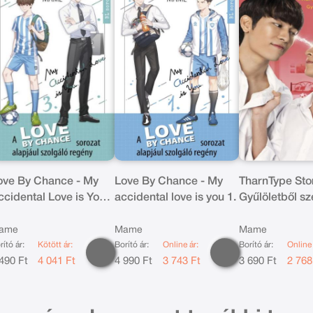
ove By Chance - My
Love By Chance - My
TharnType Stor
ccidental Love is You
accidental love is you 1.
Gyűlöletből s
ame
Mame
Mame
rító ár:
Kötött ár:
Borító ár:
Online ár:
Borító ár:
Online 
490 Ft
4 041 Ft
4 990 Ft
3 743 Ft
3 690 Ft
2 768