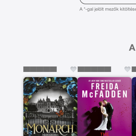
A *-gal jelölt mezők kitöltés
A