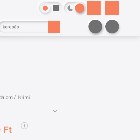
odalom
/
Krimi
 Ft