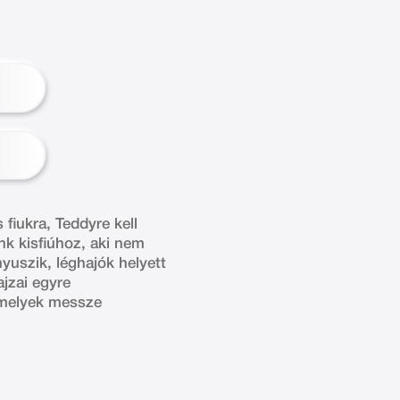
fiukra, Teddyre kell
nk kisfiúhoz, aki nem
yuszik, léghajók helyett
ajzai egyre
 amelyek messze