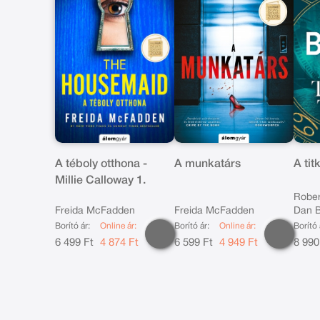
A téboly otthona -
A munkatárs
A tit
Millie Calloway 1.
Rober
Freida McFadden
Freida McFadden
Dan 
Borító ár:
Online ár:
Borító ár:
Online ár:
Borító 
6 499 Ft
4 874 Ft
6 599 Ft
4 949 Ft
8 990