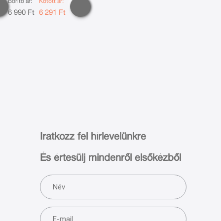
Borító ár:
Kötött ár:
6 990 Ft
6 291 Ft
Iratkozz fel hírlevelünkre
És értesülj mindenről elsőkézből