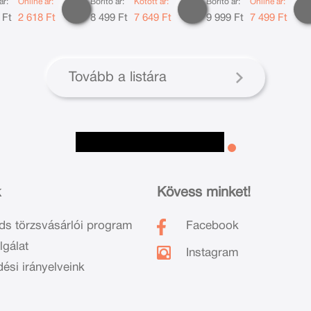
ár:
Online ár:
Borító ár:
Kötött ár:
Borító ár:
Online ár:
Susanne Valenti
 Ft
2 618 Ft
8 499 Ft
7 649 Ft
9 999 Ft
7 499 Ft
Tovább a listára
k
Kövess minket!
ds törzsvásárlói program
Facebook
lgálat
Instagram
dési irányelveink