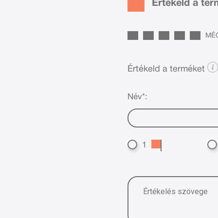
Értékeld a te
MÉG
Értékeld a terméket
Név*:
1