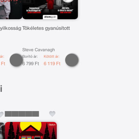
gyilkosság
Tökéletes gyanúsított
Steve Cavanagh
ár:
Borító ár:
Kötött ár:
 Ft
6 799 Ft
6 119 Ft
i