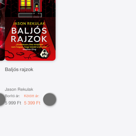
Baljós rajzok
Jason Rekulak
Borító ár:
Kötött ár:
5 999 Ft
5 399 Ft