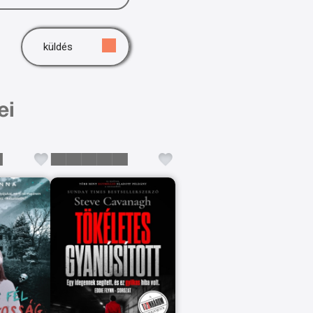
küldés
ei