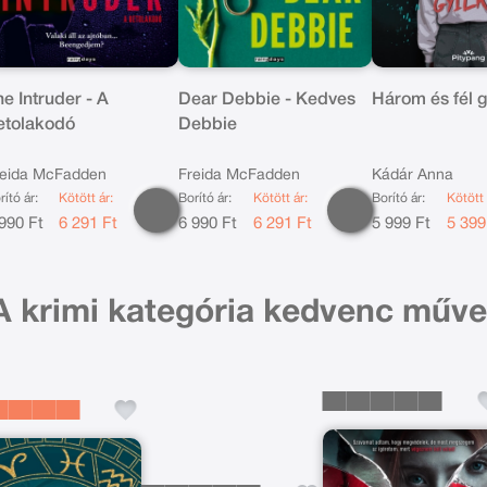
e Intruder - A
Dear Debbie - Kedves
Három és fél 
etolakodó
Debbie
reida McFadden
Freida McFadden
Kádár Anna
rító ár:
Kötött ár:
Borító ár:
Kötött ár:
Borító ár:
Kötött 
990 Ft
6 291 Ft
6 990 Ft
6 291 Ft
5 999 Ft
5 399
A krimi kategória kedvenc műve