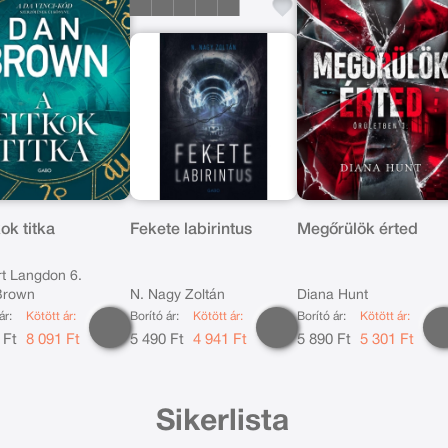
kok titka
Fekete labirintus
Megőrülök érted
t Langdon 6.
Brown
N. Nagy Zoltán
Diana Hunt
ár:
Kötött ár:
Borító ár:
Kötött ár:
Borító ár:
Kötött ár:
 Ft
8 091 Ft
5 490 Ft
4 941 Ft
5 890 Ft
5 301 Ft
Sikerlista