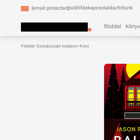
szállítás
kapcsolat
ászf
rólunk
[email protected]
főoldal
köny
Főoldal
Szórakoztató irodalom
Krimi