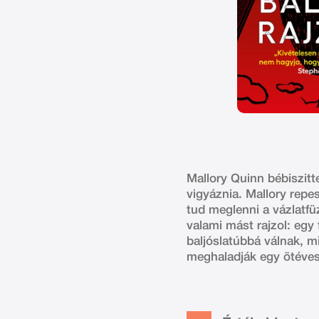
Mallory Quinn bébiszitte
vigyáznia. Mallory repe
tud meglenni a vázlatfü
valami mást rajzol: egy 
baljóslatúbbá válnak, m
meghaladják egy ötéves