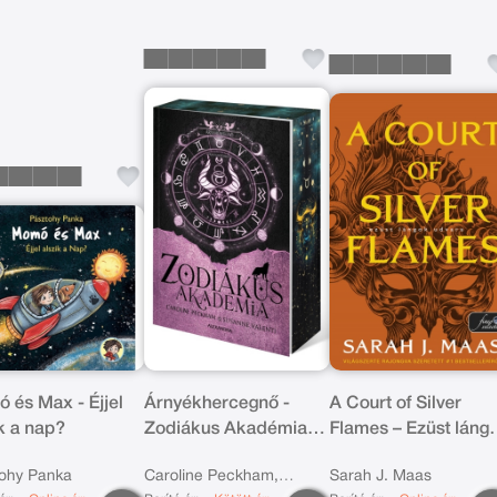
 és Max - Éjjel
Árnyékhercegnő -
A Court of Silver
ik a nap?
Zodiákus Akadémia -
Flames – Ezüst láng
Éldekorált kiadás
udvara (Tüskék és
ohy Panka
Caroline Peckham,
Sarah J. Maas
rózsák udvara 5.)