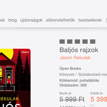
vek
blog
újdonságok
előrendelhetők
bestsellerek
Baljós rajzok
Jason Rekulak
Open Books
Könyvek
/
Szórakoztató ir
Kötésmód:
puhatáblás
Oldalszám:
368
Borító ár:
Kötött ár:
5 999 Ft
5 399