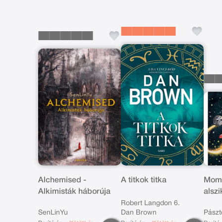
Alchemised -
A titkok titka
Momó
Alkimisták háborúja
alsz
Robert Langdon 6.
SenLinYu
Dan Brown
Pászt