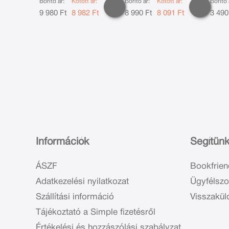
Borító ár:
Kötött ár:
Borító ár:
Kötött ár:
Borító 
9 980 Ft
8 982 Ft
8 990 Ft
8 091 Ft
3 490
Információk
Segítün
ÁSZF
Bookfrien
Adatkezelési nyilatkozat
Ügyfélszo
Szállítási információ
Visszakül
Tájékoztató a Simple fizetésről
Értékelési és hozzászólási szabályzat