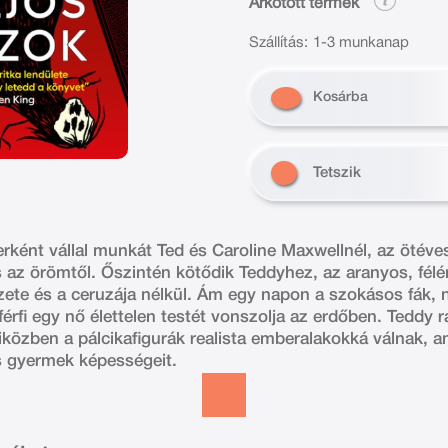
Árkötött termék
Szállítás:
1-3 munkanap
Kosárba
Tetszik
rként vállal munkát Ted és Caroline Maxwellnél, az ötéves 
s az örömtől. Őszintén kötődik Teddyhez, az aranyos, félé
zete és a ceruzája nélkül. Ám egy napon a szokásos fák, n
férfi egy nő élettelen testét vonszolja az erdőben. Teddy r
iközben a pálcikafigurák realista emberalakokká válnak,
 gyermek képességeit.