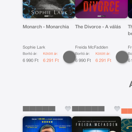
Monarch - Monarchia
The Divorce - A válás
Th
b
Sophie Lark
Freida McFadden
F
Borító ár:
Kötött ár:
Borító ár:
Kötött ár:
Bo
6 990 Ft
6 291 Ft
6 990 Ft
6 291 Ft
6 