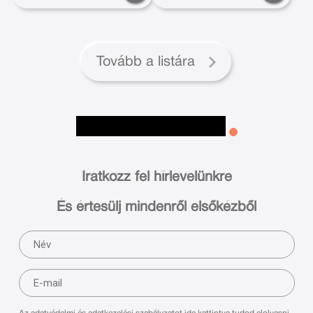
Tovább a listára
Iratkozz fel hírlevelünkre
És értesülj mindenről elsőkézből