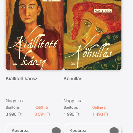
Kiállított káosz
Kőhullás
Nagy Lea
Nagy Lea
Borító ár:
Kötött ár:
Borító ár:
Online ár:
3 990 Ft
3 591 Ft
1 990 Ft
1 493 Ft
Kosárba
Kosárba