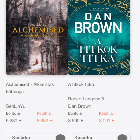
Alchemised - Alkimisták
A titkok titka
háborúja
Robert Langdon 6.
SenLinYu
Dan Brown
Borító ár:
Kötött ár:
Borító ár:
Kötött ár:
9 980 Ft
8 982 Ft
8 990 Ft
8 091 Ft
Kosárba
Kosárba