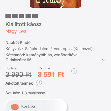
Kiállított káosz
Nagy Lea
Napkút Kiadó
Könyvek
/
Szépirodalom
/
Vers-eposz(Költészet)
Kötésmód:
keménytáblás, védőborítóval
Oldalszám:
96
Borító ár:
Kötött ár:
3 990 Ft
3 591 Ft
Árkötött termék
Szállítás:
1-3 munkanap
Kosárba