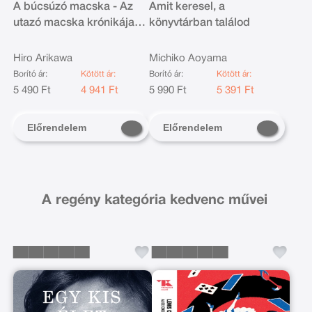
A búcsúzó macska - Az
Amit keresel, a
utazó macska krónikája
könyvtárban találod
szerzőjétől
Hiro Arikawa
Michiko Aoyama
Borító ár:
Kötött ár:
Borító ár:
Kötött ár:
5 490 Ft
4 941 Ft
5 990 Ft
5 391 Ft
Előrendelem
Előrendelem
A regény kategória kedvenc művei