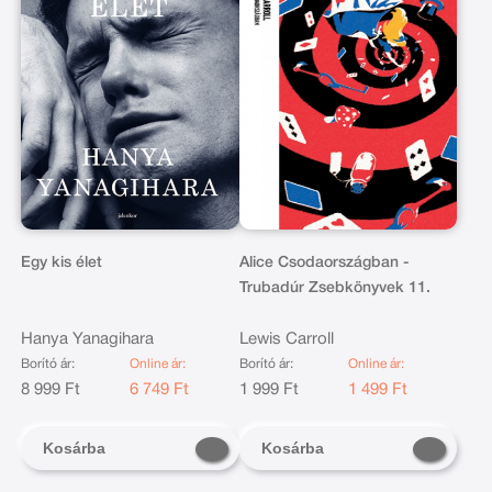
Egy kis élet
Alice Csodaországban -
Trubadúr Zsebkönyvek 11.
Hanya Yanagihara
Lewis Carroll
Borító ár:
Online ár:
Borító ár:
Online ár:
8 999 Ft
6 749 Ft
1 999 Ft
1 499 Ft
Kosárba
Kosárba