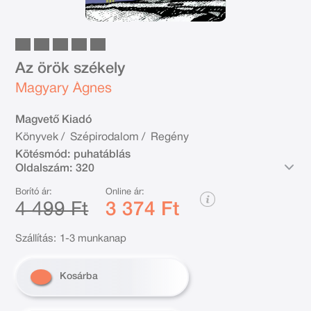
Az örök székely
Magyary Ágnes
Magvető Kiadó
Könyvek
/
Szépirodalom
/
Regény
Kötésmód:
puhatáblás
Oldalszám:
320
Borító ár:
Online ár:
4 499 Ft
3 374 Ft
Szállítás:
1-3 munkanap
Kosárba