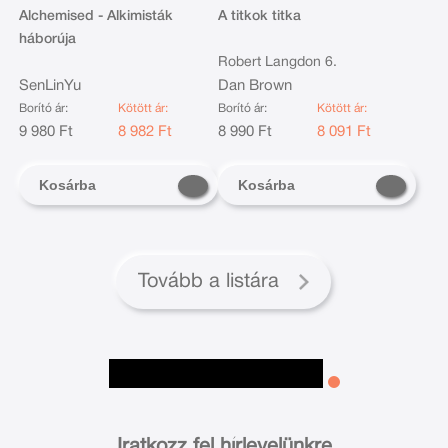
Alchemised - Alkimisták
A titkok titka
háborúja
Robert Langdon 6.
SenLinYu
Dan Brown
Borító ár:
Kötött ár:
Borító ár:
Kötött ár:
9 980 Ft
8 982 Ft
8 990 Ft
8 091 Ft
Kosárba
Kosárba
Tovább a listára
Iratkozz fel hírlevelünkre