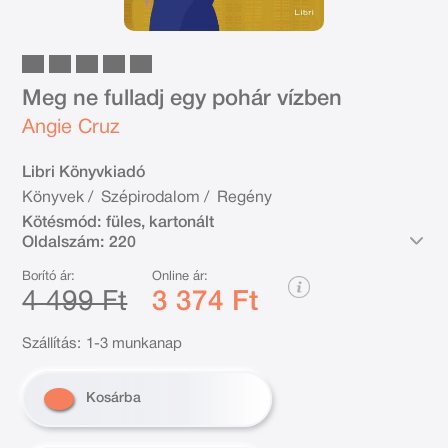
Meg ne fulladj egy pohár vízben
Angie Cruz
Libri Könyvkiadó
Könyvek
/
Szépirodalom
/
Regény
Kötésmód:
füles, kartonált
Oldalszám:
220
Borító ár:
Online ár:
4 499 Ft
3 374 Ft
Szállítás:
1-3 munkanap
Kosárba