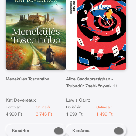
Menekülés Toscanába
Alice Csodaországban -
Trubadúr Zsebkönyvek 11.
Kat Devereaux
Lewis Carroll
Borító ár:
Online ár:
Borító ár:
Online ár:
4 990 Ft
3 743 Ft
1 999 Ft
1 499 Ft
Kosárba
Kosárba