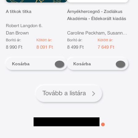
A titkok titka
Árnyékhercegnő - Zodiákus
Akadémia - Éldekorált kiadás
Robert Langdon 6.
Dan Brown
Caroline Peckham, Susanne
Valenti
Borító ár:
Kötött ár:
Borító ár:
Kötött ár:
8 990 Ft
8 091 Ft
8 499 Ft
7 649 Ft
Kosárba
Kosárba
Tovább a listára