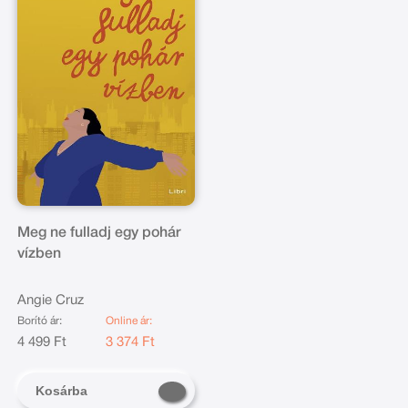
Meg ne fulladj egy pohár
vízben
Angie Cruz
Borító ár:
Online ár:
4 499 Ft
3 374 Ft
Kosárba