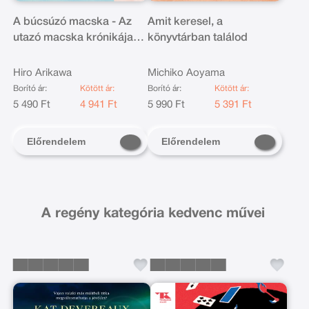
A búcsúzó macska - Az
Amit keresel, a
utazó macska krónikája
könyvtárban találod
szerzőjétől
Hiro Arikawa
Michiko Aoyama
Borító ár:
Kötött ár:
Borító ár:
Kötött ár:
5 490 Ft
4 941 Ft
5 990 Ft
5 391 Ft
Előrendelem
Előrendelem
A regény kategória kedvenc művei