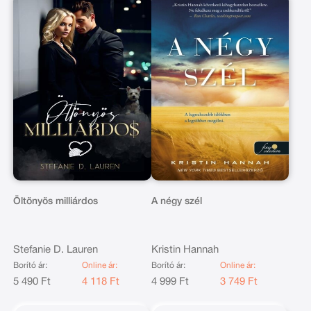
Öltönyös milliárdos
A négy szél
Stefanie D. Lauren
Kristin Hannah
Borító ár:
Online ár:
Borító ár:
Online ár:
5 490 Ft
4 118 Ft
4 999 Ft
3 749 Ft