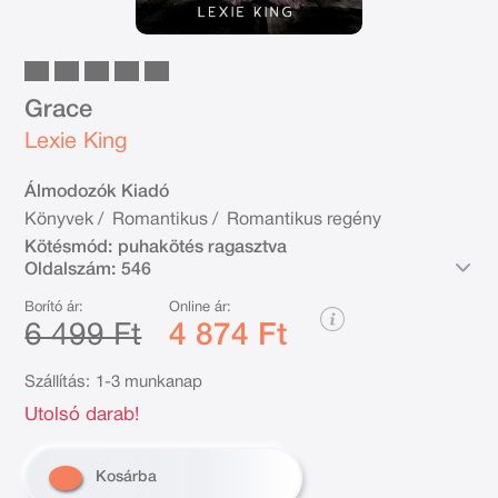
Grace
Lexie King
Álmodozók Kiadó
Könyvek
/
Romantikus
/
Romantikus regény
Kötésmód:
puhakötés ragasztva
Oldalszám:
546
Borító ár:
Online ár:
6 499 Ft
4 874 Ft
Szállítás:
1-3 munkanap
Utolsó darab!
Kosárba