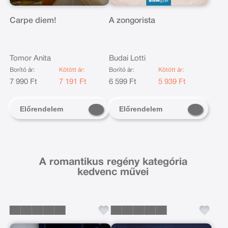
Carpe diem!
A zongorista
Tomor Anita
Budai Lotti
Borító ár:
Kötött ár:
Borító ár:
Kötött ár:
7 990 Ft
7 191 Ft
6 599 Ft
5 939 Ft
Előrendelem
Előrendelem
A romantikus regény kategória
kedvenc művei