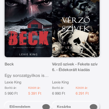
Beck
Vérző szívek - Fekete szív
6. - Éldekorált kiadás
Egy sorozatgyilkos is
lehet szerelmes?
Lexie King
Lexie King
Borító ár:
Kötött ár:
Borító ár:
Kötött ár:
5 990 Ft
5 391 Ft
6 990 Ft
6 291 Ft
Előrendelem
Kosárba