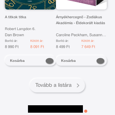
A titkok titka
Árnyékhercegnő - Zodiákus
Akadémia - Éldekorált kiadás
Robert Langdon 6.
Dan Brown
Caroline Peckham, Susanne
Valenti
Borító ár:
Kötött ár:
Borító ár:
Kötött ár:
8 990 Ft
8 091 Ft
8 499 Ft
7 649 Ft
Kosárba
Kosárba
Tovább a listára