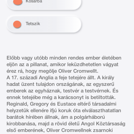
Kosárba
Tetszik
Előbb vagy utóbb minden rendes ember életében
eljön az a pillanat, amikor leküzdhetetlen vágyat
érez rá, hogy megölje Oliver Cromwellt.
A 17. századi Anglia a feje tetejére állt. A király
hadat üzent tulajdon országának, az egyszerű
emberek az egyháznak, testvér a testvérnek. És
ennek tetejébe még a karácsonyt is betiltották.
Reginald, Gregory és Eustace eltérő társadalmi
helyzetük ellenére ifjú koruk óta elválaszthatatlan
barátok hírében állnak, ám a polgárháború
kirobbanása, majd a rövid életű Angol Köztársaság
első emberének, Oliver Cromwellnek zsarnoki