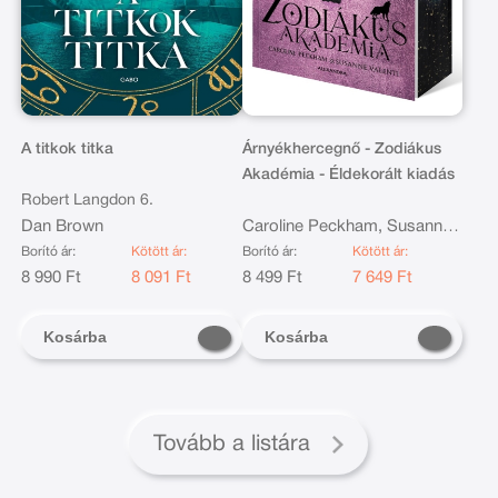
A titkok titka
Árnyékhercegnő - Zodiákus
Akadémia - Éldekorált kiadás
Robert Langdon 6.
Dan Brown
Caroline Peckham, Susanne
Valenti
Borító ár:
Kötött ár:
Borító ár:
Kötött ár:
8 990 Ft
8 091 Ft
8 499 Ft
7 649 Ft
Kosárba
Kosárba
Tovább a listára