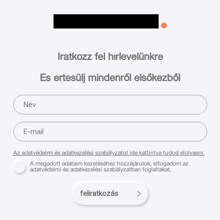
Iratkozz fel hírlevelünkre
És értesülj mindenről elsőkézből
Az adatvédelmi és adatkezelési szabályzatot ide kattintva tudod elolvasni.
A megadott adataim kezeléséhez hozzájárulok, elfogadom az
adatvédelmi és adatkezelési szabályzatban foglaltakat,
feliratkozás