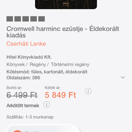
Cromwell harminc ezüstje - Éldekorált
kiadás
Cserháti Lenke
Hitel Könyvkiadó Kft.
Könyvek
/
Regény
/
Történelmi regény
Kötésmód:
füles, kartonált, éldekorált
Oldalszám:
386
Borító ár:
Kötött ár:
6 499 Ft
5 849 Ft
Árkötött termék
Szállítás:
1-3 munkanap