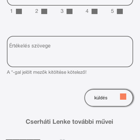
1
2
3
4
5
A *-gal jelölt mezők kitöltése kötelező!
küldés
Cserháti Lenke további művei