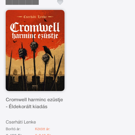
Cromwell harminc ezüstje
- Éldekorált kiadás
Cserháti Lenke
Borító ár:
Kötött ár: