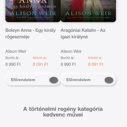
Boleyn Anna - Egy király
Aragóniai Katalin - Az
rögeszméje
igazi királyné
Alison Weir
Alison Weir
Borító ár:
Kötött ár:
Borító ár:
Kötött ár:
8 990 Ft
8 091 Ft
8 990 Ft
8 091 Ft
Előrendelem
Előrendelem
A történelmi regény kategória
kedvenc művei