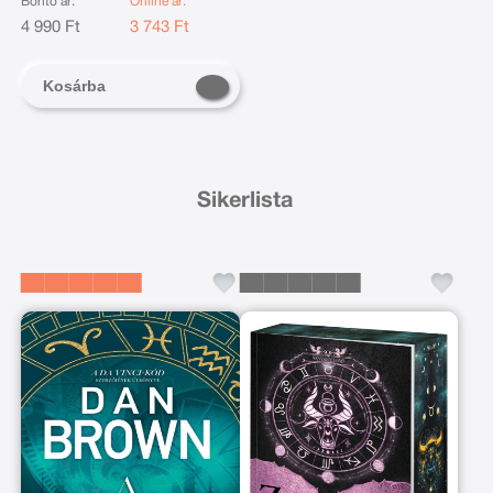
Borító ár:
Online ár:
4 990 Ft
3 743 Ft
Kosárba
Sikerlista